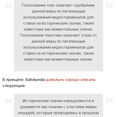
Голосование «за» означает одобрение
данной меры по легализации
использования видеотерминалов для
ставок на исторические скачки, также
известные как моментальные скачки.
Голосование «против» означает отказ от
данной меры по легализации
использования видеотерминалов для
ставок на исторические скачки, также
известные как моментальные скачки.
В принципе, Ballotpedia
довольно хорошо описала
следующее:
Исторические скачки определяются в
документе как «скачки с участием живых
лошадей, которые проводились в прошлом