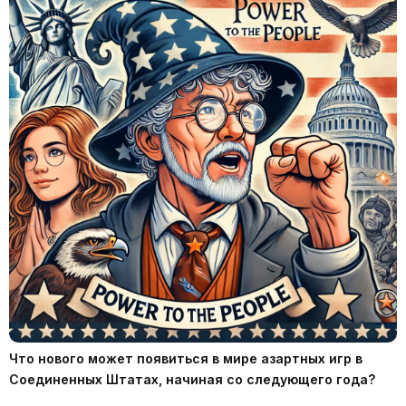
Что нового может появиться в мире азартных игр в
Соединенных Штатах, начиная со следующего года?