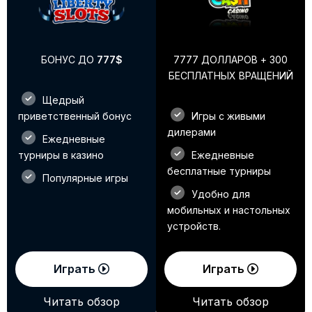
БОНУС ДО
777$
7777 ДОЛЛАРОВ + 300
БЕСПЛАТНЫХ ВРАЩЕНИЙ
Щедрый
приветственный бонус
Игры с живыми
дилерами
Ежедневные
турниры в казино
Ежедневные
бесплатные турниры
Популярные игры
Удобно для
мобильных и настольных
устройств.
Играть
Играть
Читать обзор
Читать обзор