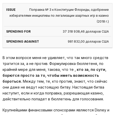
Р
Поправка № 3 к Конституции Флориды, одобрение
А
избирателями инициативы по легализации азартных игр в казино
Р
С
(2018 г.)
П
А
Х
Р
37 318 938,46 долларов США
С
О
О
Х
Д
981 832,00 долларов США
Б
О
Ы
Л
Д
П
Е
Ы
Р
В этом вопросе меня не удивляет, что так много средств
М
Н
О
тратится за, а не против. Формулировка бюллетеня, по
А
А
Т
крайней мере для меня, такова, что те
, кто за, по сути,
И
борются просто за то, чтобы иметь возможность
В
бороться.
Между тем, те, кто против, знают, что сейчас
они даже не ведут настоящую битву. Настоящая битва
наступит, если и когда поправка, разрешающая казино,
действительно попадет в бюллетень для голосования.
Крупнейшими финансовыми спонсорами являются Disney и