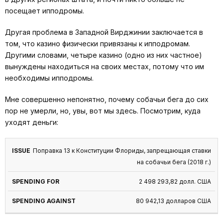
посещает ипподромы.
Другая проблема в Западной Вирджинии заключается в
том, что казино физически привязаны к ипподромам.
Другими словами, четыре казино (одно из них частное)
вынуждены находиться на своих местах, потому что им
необходимы ипподромы.
Мне совершенно непонятно, почему собачьи бега до сих
пор не умерли, но, увы, вот мы здесь. Посмотрим, куда
уходят деньги:
Р
Поправка 13 к Конституции Флориды, запрещающая ставки
А
на собачьи бега (2018 г.)
Р
С
П
2 498 293,82 долл. США
А
Х
Р
С
О
80 942,13 долларов США
О
Х
Д
Б
О
Ы