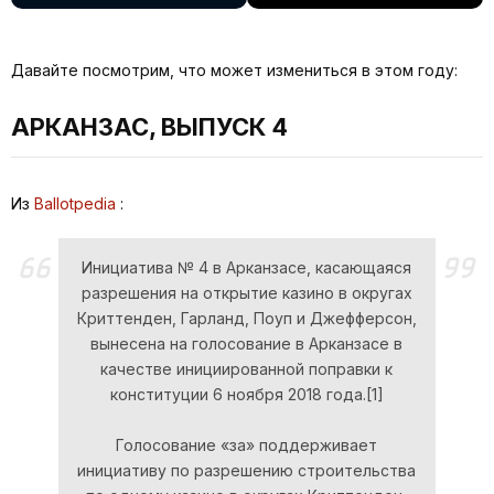
Давайте посмотрим, что может измениться в этом году:
АРКАНЗАС, ВЫПУСК 4
Из
Ballotpedia
:
Инициатива № 4 в Арканзасе, касающаяся
разрешения на открытие казино в округах
Криттенден, Гарланд, Поуп и Джефферсон,
вынесена на голосование в Арканзасе в
качестве инициированной поправки к
конституции 6 ноября 2018 года.[1]
Голосование «за» поддерживает
инициативу по разрешению строительства