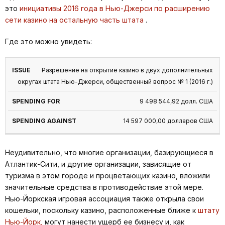
это
инициативы 2016 года в Нью-Джерси по расширению
сети казино на остальную часть штата
.
Где это можно увидеть:
Р
Разрешение на открытие казино в двух дополнительных
А
округах штата Нью-Джерси, общественный вопрос № 1 (2016 г.)
Р
С
П
9 498 544,92 долл. США
А
Х
Р
С
О
14 597 000,00 долларов США
О
Х
Д
Б
О
Ы
Л
Д
П
Неудивительно, что многие организации, базирующиеся в
Е
Ы
Р
Атлантик-Сити, и другие организации, зависящие от
М
Н
О
туризма в этом городе и процветающих казино, вложили
А
А
Т
значительные средства в противодействие этой мере.
И
Нью-Йоркская игровая ассоциация также открыла свои
В
кошельки, поскольку казино, расположенные ближе к
штату
Нью-Йорк,
могут нанести ущерб ее бизнесу и, как