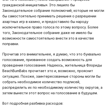
гражданской инициативы».
Это лишило бы
Законодательное собрание полномочий, которые не могли
бы самостоятельно принимать решения о разрешении
азартных игр в казино, и предоставило бы народу
исключительное право голоса по этому вопросу. Более
того, Законодательное собрание даже не имело бы
возможности самостоятельно внести это в качестве
поправки.
Прочитав это внимательнее, я думаю, что это буквально
голосование, призванное создать возможность для
проведения голосования. Надеюсь, жительница Флориды
BeachBumBabs прочитает это и, возможно, прояснит
ситуацию. Похоже, заинтересованные стороны могли бы
собрать необходимое количество подписей,
распределить их по необходимому количеству округов, а
затем вынести этот вопрос на голосование в будущем.
Вот подробная разбивка расходов: