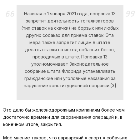
Начиная с 1 января 2021 года, поправка 13
запретит деятельность тотализаторов
(тип ставок на скачки) на борзых или любых
других собаках для приема ставок. Эта
мера также запретит лицам в штате
делать ставки на исход собачьих бегов,
проводимых в штате. Поправка 13
уполномочивает Законодательное
собрание штата Флорида устанавливать
гражданские или уголовные наказания за
нарушение конституционной поправки.[3]
Это дало бы железнодорожным компаниям более чем
достаточно времени для сворачивания операций и, в
конечном итоге, закрытия.
Моё мнение таково, что варварский «
спорт
» собачьих