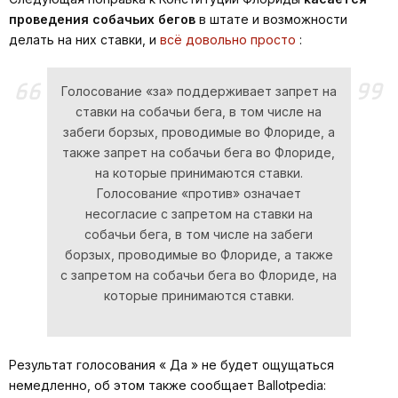
проведения собачьих бегов
в штате и возможности
делать на них ставки, и
всё довольно просто
:
Голосование
«за»
поддерживает запрет на
ставки на собачьи бега, в том числе на
забеги борзых, проводимые во Флориде, а
также запрет на собачьи бега во Флориде,
на которые принимаются ставки.
Голосование
«против»
означает
несогласие с запретом на ставки на
собачьи бега, в том числе на забеги
борзых, проводимые во Флориде, а также
с запретом на собачьи бега во Флориде, на
которые принимаются ставки.
Результат голосования «
Да
» не будет ощущаться
немедленно, об этом также сообщает Ballotpedia: