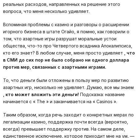
Н
О
реальных расходов, направленных на решение этого
А
А
Т
вопроса, что меня несколько удивляет.
И
В
Вспоминая проблемы с казино и разговоры о расширении
игорного бизнеса в штате Огайо, я помню, как говорили о
том, что азартные игры разрушат моральные устои
общества, что-то про Четвертого всадника Апокалипсиса,
кто его знает? В любом случае, меня просто удивляет
, что
в СМИ до сих пор не было собрано ни одного доллара
против
мер, связанных с азартными играми.
То, что деньги были отложены
в пользу
мер по развитию
азартных игр, нисколько не удивляет. Думаю, все мы знаем
, кто может вложить эти деньги!
Подсказка: название
начинается с «
The
» и заканчивается на «
Casinos
».
Таким образом, когда речь заходит о конкретных мерах по
легализации казино, поддержка почти всегда (вероятно,
всегда) превышает поддержку против. На самом деле,
единственное исключение, которое приходит мне на ум, —