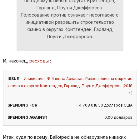
по одному казино в округах Криттенден,
Гарланд, Поуп и Джефферсон.
Голосование против означает несогласие с
инициативой разрешить строительство
казино в округах Криттенден, Гарланд,
Поуп и Джефферсон.
И, наконец,
расходы
:
Р
Инициатива № 4 штата Арканзас: Разрешение на открытие
А
казино в округах Криттенден, Гарланд, Поуп и Джефферсон (2018
Р
С
г.)
П
А
Х
Р
4 708 018,50 долларов США
С
О
О
Х
Д
0,00 долларов
Б
О
Ы
Л
Д
П
Е
Ы
Р
Итак, судя по всему, Ballotpedia не обнаружила никаких
М