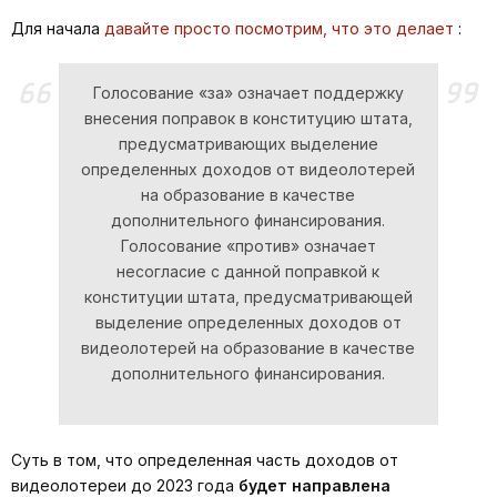
Для начала
давайте просто посмотрим, что это делает
:
Голосование
«за»
означает поддержку
внесения поправок в конституцию штата,
предусматривающих выделение
определенных доходов от видеолотерей
на образование в качестве
дополнительного финансирования.
Голосование
«против»
означает
несогласие с данной поправкой к
конституции штата, предусматривающей
выделение определенных доходов от
видеолотерей на образование в качестве
дополнительного финансирования.
Суть в том, что определенная часть доходов от
видеолотереи до 2023 года
будет направлена