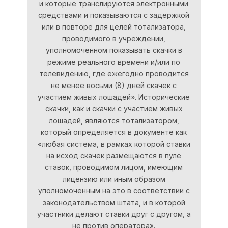
и которые транслируются электронными
средствами и показываются с задержкой
или в повторе для целей тотализатора,
проводимого в учреждении,
уполномоченном показывать скачки в
режиме реального времени и/или по
телевидению, где ежегодно проводится
не менее восьми (8) дней скачек с
участием живых лошадей».
Исторические
скачки, как и скачки с участием живых
лошадей, являются тотализатором,
который определяется в документе как
«любая система, в рамках которой ставки
на исход скачек размещаются в пуле
ставок, проводимом лицом, имеющим
лицензию или иным образом
уполномоченным на это в соответствии с
законодательством штата, и в которой
участники делают ставки друг с другом, а
не против оператора».