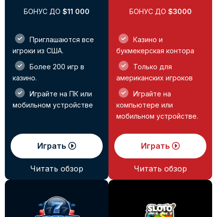
БОНУС ДО
$11 000
БОНУС ДО
$3000
Приглашаются все
Казино и
игроки из США.
букмекерская контора
Более 200 игр в
Только для
казино.
американских игроков
Играйте на ПК или
Играйте на
мобильном устройстве
компьютере или
мобильном устройстве.
Играть
Играть
Читать обзор
Читать обзор