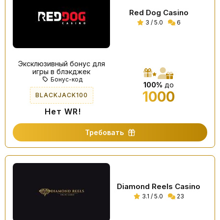
Red Dog Casino
3 / 5.0
6
Эксклюзивный бонус для
игры в блэкджек
Бонус-код
100%
до
1000
BLACKJACK100
Нет WR!
Требовать
Diamond Reels Casino
3.1 / 5.0
23