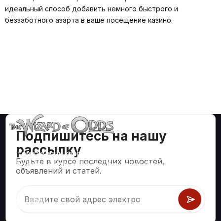
идеальный способ добавить немного быстрого и
беззаботного азарта в ваше посещение казино.
Подпишитесь на нашу
рассылку
Математически корректные стратегии и информация
Будьте в курсе последних новостей,
для таких азартных игр, как блэкджек, крэпс, рулетка и
объявлений и статей.
сотни других.