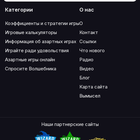
Категории
О нас
Коэффициенты и стратегии игры
О
Игровые калькуляторы
Контакт
Информация об азартных играх
Ссылки
Играйте ради удовольствия
Что нового
Азартные игры онлайн
Радио
Спросите Волшебника
Видео
Блог
Карта сайта
Вымысел
Наши партнерские сайты