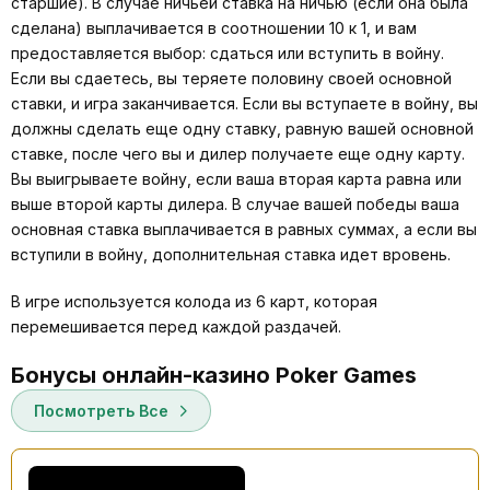
старшие). В случае ничьей ставка на ничью (если она была
сделана) выплачивается в соотношении 10 к 1, и вам
предоставляется выбор: сдаться или вступить в войну.
Если вы сдаетесь, вы теряете половину своей основной
ставки, и игра заканчивается. Если вы вступаете в войну, вы
должны сделать еще одну ставку, равную вашей основной
ставке, после чего вы и дилер получаете еще одну карту.
Вы выигрываете войну, если ваша вторая карта равна или
выше второй карты дилера. В случае вашей победы ваша
основная ставка выплачивается в равных суммах, а если вы
вступили в войну, дополнительная ставка идет вровень.
В игре используется колода из 6 карт, которая
перемешивается перед каждой раздачей.
Бонусы онлайн-казино Poker Games
Посмотреть Все