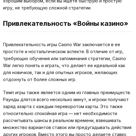
хорошим выбором, если вы ищете быструю и простую
игру, не требующую сложной стратегии.
Привлекательность «Войны казино»
Привлекательность игры Casino War заключается в ее
простоте и ностальгическом аспекте. В отличие от игр,
требующих обучения или запоминания стратегии, Casino
War легко понять и играть, что делает ее идеальной как
для новичков, так и для опытных игроков, желающих
отдохнуть от более сложных игр.
Темп игры также является одним из главных преимуществ.
Раунды длятся всего несколько минут, и игроки получают
заряд азарта с каждым переворотом карты. Это также
относительно спокойная игра — нет необходимости
рассчитывать шансы в реальном времени, взвешивать
множество вариантов ставок или предугадывать действия
других игроков. Вместо этого вы просто делаете ставку,