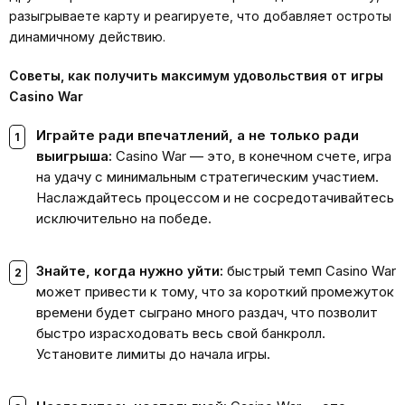
разыгрываете карту и реагируете, что добавляет остроты
динамичному действию.
Советы, как получить максимум удовольствия от игры
Casino War
Играйте ради впечатлений, а не только ради
выигрыша:
Casino War — это, в конечном счете, игра
на удачу с минимальным стратегическим участием.
Наслаждайтесь процессом и не сосредотачивайтесь
исключительно на победе.
Знайте, когда нужно уйти:
быстрый темп Casino War
может привести к тому, что за короткий промежуток
времени будет сыграно много раздач, что позволит
быстро израсходовать весь свой банкролл.
Установите лимиты до начала игры.