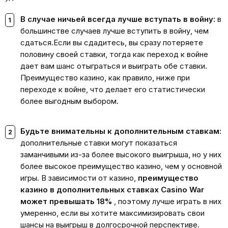
В случае ничьей всегда лучше вступать в войну:
в
большинстве случаев лучше вступить в войну, чем
сдаться.Если вы сдадитесь, вы сразу потеряете
половину своей ставки, тогда как переход к войне
дает вам шанс отыграться и выиграть обе ставки.
Преимущество казино, как правило, ниже при
переходе к войне, что делает его статистически
более выгодным выбором.
Будьте внимательны к дополнительным ставкам:
дополнительные ставки могут показаться
заманчивыми из-за более высокого выигрыша, но у них
более высокое преимущество казино, чем у основной
игры. В зависимости от казино,
преимущество
казино в дополнительных ставках Casino War
может превышать 18%
, поэтому лучше играть в них
умеренно, если вы хотите максимизировать свои
шансы на выигрыш в долгосрочной перспективе.