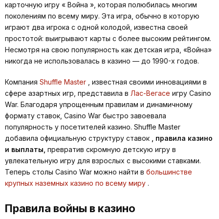
карточную игру «
Война
», которая полюбилась многим
поколениям по всему миру. Эта игра, обычно в которую
играют два игрока с одной колодой, известна своей
простотой: выигрывают карты с более высоким рейтингом.
Несмотря на свою популярность как детская игра, «Война»
никогда не использовалась в казино — до 1990-х годов.
Компания
Shuffle Master
, известная своими инновациями в
сфере азартных игр, представила в
Лас-Вегасе
игру Casino
War. Благодаря упрощенным правилам и динамичному
формату ставок, Casino War быстро завоевала
популярность у посетителей казино. Shuffle Master
добавила официальную структуру ставок
, правила казино
и выплаты,
превратив скромную детскую игру в
увлекательную игру для взрослых с высокими ставками.
Теперь столы Casino War можно найти в
большинстве
крупных наземных казино по всему миру
.
Правила войны в казино