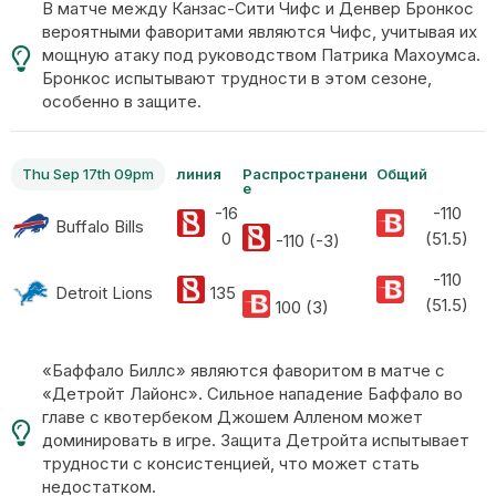
В матче между Канзас-Сити Чифс и Денвер Бронкос
вероятными фаворитами являются Чифс, учитывая их
мощную атаку под руководством Патрика Махоумса.
Бронкос испытывают трудности в этом сезоне,
особенно в защите.
Thu Sep 17th 09pm
линия
Распространени
Общий
е
-16
-110
Buffalo Bills
0
(51.5)
-110 (-3)
-110
Detroit Lions
135
(51.5)
100 (3)
«Баффало Биллс» являются фаворитом в матче с
«Детройт Лайонс». Сильное нападение Баффало во
главе с квотербеком Джошем Алленом может
доминировать в игре. Защита Детройта испытывает
трудности с консистенцией, что может стать
недостатком.