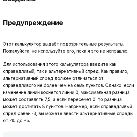
Предупреждение
Этот калькулятор выдаёт подозрительные результаты.
Пожалуйста, не используйте его, пока я это не исправлю.
Для использования этого калькулятора введите как
справедливый, так и альтернативный спред. Как правило,
альтернативный спред должен отличаться от
справедливого не более чем на семь пунктов. Однако, если
изменение линии коснется линии 0, максимальная разница
может составлять 7,5, а если пересечет 0, то разница
может достигать 8 пунктов. Например, если справедливый
спред равен -3, вы можете ввести альтернативные спреды
от -10 до +5.