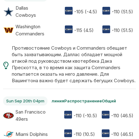
Dallas
-105 (-4.5)
-110 (51.5)
Cowboys
Washington
-115 (4.5)
-110 (51.5)
Commanders
Противостояние Cowboys и Commanders обещает
быть захватывающим. Даллас обладает мощной
атакой под руководством квотербека Дака
Прескотта, в то время как защита Commanders
попытается оказать на него давление. Для
Вашингтона важно будет сдержать бегущих Cowboys.
Sun Sep 20th 04pm
линия
Распространение
Общий
San Francisco
-110 (-10.5)
-110 (46.5)
49ers
Miami Dolphins
-110 (10.5)
-110 (46.5)