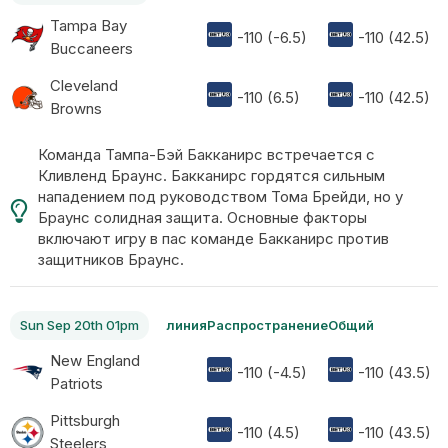
Tampa Bay
-110 (-6.5)
-110 (42.5)
Buccaneers
Cleveland
-110 (6.5)
-110 (42.5)
Browns
Команда Тампа-Бэй Бакканирс встречается с
Кливленд Браунс. Бакканирс гордятся сильным
нападением под руководством Тома Брейди, но у
Браунс солидная защита. Основные факторы
включают игру в пас команде Бакканирс против
защитников Браунс.
Sun Sep 20th 01pm
линия
Распространение
Общий
New England
-110 (-4.5)
-110 (43.5)
Patriots
Pittsburgh
-110 (4.5)
-110 (43.5)
Steelers