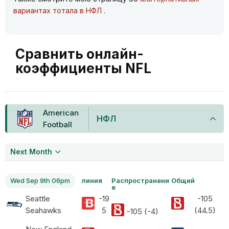
вариантах тотала в НФЛ
.
Сравнить онлайн-
коэффициенты NFL
American
НФЛ
Football
Next Month
Wed Sep 9th 06pm
линия
Распространени
Общий
е
Seattle
-19
-105
Seahawks
5
(44.5)
-105 (-4)