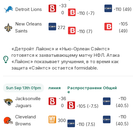
-33
Detroit Lions
-110 (49)
0
-110 (-7)
New Orleans
-105
272
Saints
(49)
-110 (7)
«Детройт Лайонс» и «Нью-Орлеан Сэйнтс»
готовятся к захватывающему матчу НФЛ. Атака
«Лайонс» показывает улучшения, в то время как
защита «Сэйнтс» остается formidable.
Sun Sep 13th 01pm
линия
Распространени
Общий
е
Jacksonville
-36
-110
Jaguars
0
(40.5)
-105 (-7.5)
Cleveland
-110
300
Browns
(40.5)
-110 (7.5)