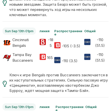
новыми звездами. Защита Беарз может быть грозной,
что может перевернуть ход игры на нескольких
ключевых моментах.
Sun Sep 13th 01pm
линия
Распространени
Общий
е
Cincinnati
-18
-110
Bengals
5
(51.5)
-105 (-3.5)
Tampa Bay
-110
165
Buccaneers
(51.5)
-110 (3.5)
Ключ к игре Bengals против Buccaneers заключается в
их наступательных стратегиях. Сильную пасовую игру
«Цинциннати», возглавляемую квотербеком Джо
Бурроу, ждёт мощная защита «Тампа-Бэй».
Sun Sep 13th 01pm
линия
Распространени
Общий
е