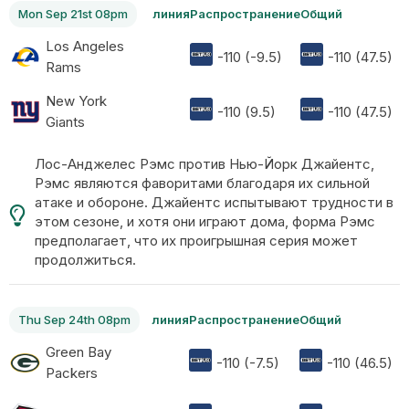
Mon Sep 21st 08pm
линия
Распространение
Общий
Los Angeles
-110 (-9.5)
-110 (47.5)
Rams
New York
-110 (9.5)
-110 (47.5)
Giants
Лос-Анджелес Рэмс против Нью-Йорк Джайентс,
Рэмс являются фаворитами благодаря их сильной
атаке и обороне. Джайентс испытывают трудности в
этом сезоне, и хотя они играют дома, форма Рэмс
предполагает, что их проигрышная серия может
продолжиться.
Thu Sep 24th 08pm
линия
Распространение
Общий
Green Bay
-110 (-7.5)
-110 (46.5)
Packers