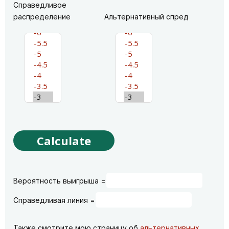
Справедливое
распределение
Альтернативный спред
Вероятность выигрыша =
Справедливая линия =
Также смотрите мою страницу об
альтернативных