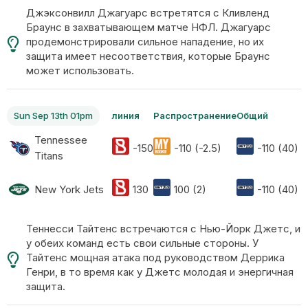
Джэксонвилл Джагуарс встретятся с Кливленд
Браунс в захватывающем матче НФЛ. Джагуарс
продемонстрировали сильное нападение, но их
защита имеет несоответствия, которые Браунс
может использовать.
Sun Sep 13th 01pm
линия
Распространение
Общий
Tennessee
-150
-110 (-2.5)
-110 (40)
Titans
New York Jets
130
100 (2)
-110 (40)
Теннесси Тайтенс встречаются с Нью-Йорк Джетс, и
у обеих команд есть свои сильные стороны. У
Тайтенс мощная атака под руководством Деррика
Генри, в то время как у Джетс молодая и энергичная
защита.