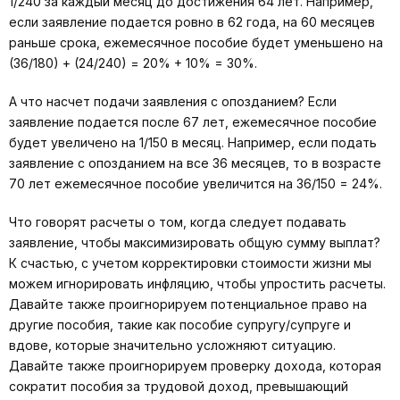
1/240 за каждый месяц до достижения 64 лет. Например,
если заявление подается ровно в 62 года, на 60 месяцев
раньше срока, ежемесячное пособие будет уменьшено на
(36/180) + (24/240) = 20% + 10% = 30%.
А что насчет подачи заявления с опозданием? Если
заявление подается после 67 лет, ежемесячное пособие
будет увеличено на 1/150 в месяц. Например, если подать
заявление с опозданием на все 36 месяцев, то в возрасте
70 лет ежемесячное пособие увеличится на 36/150 = 24%.
Что говорят расчеты о том, когда следует подавать
заявление, чтобы максимизировать общую сумму выплат?
К счастью, с учетом корректировки стоимости жизни мы
можем игнорировать инфляцию, чтобы упростить расчеты.
Давайте также проигнорируем потенциальное право на
другие пособия, такие как пособие супругу/супруге и
вдове, которые значительно усложняют ситуацию.
Давайте также проигнорируем проверку дохода, которая
сократит пособия за трудовой доход, превышающий