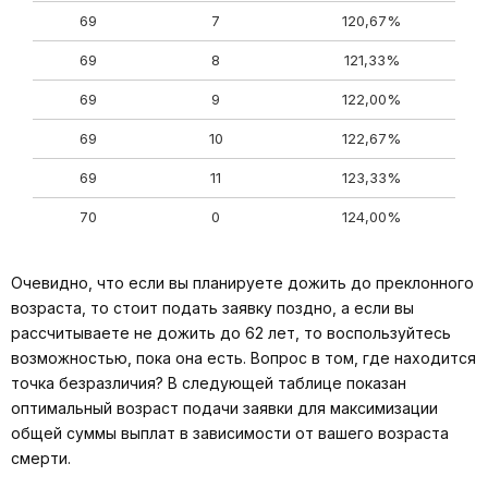
69
7
120,67%
69
8
121,33%
69
9
122,00%
69
10
122,67%
69
11
123,33%
70
0
124,00%
Очевидно, что если вы планируете дожить до преклонного
возраста, то стоит подать заявку поздно, а если вы
рассчитываете не дожить до 62 лет, то воспользуйтесь
возможностью, пока она есть. Вопрос в том, где находится
точка безразличия? В следующей таблице показан
оптимальный возраст подачи заявки для максимизации
общей суммы выплат в зависимости от вашего возраста
смерти.