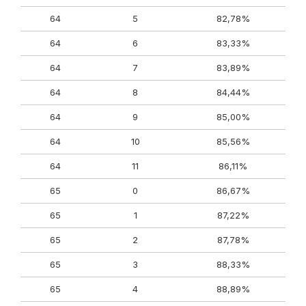
64
5
82,78%
64
6
83,33%
64
7
83,89%
64
8
84,44%
64
9
85,00%
64
10
85,56%
64
11
86,11%
65
0
86,67%
65
1
87,22%
65
2
87,78%
65
3
88,33%
65
4
88,89%