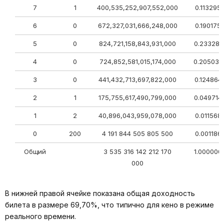
7
1
400,535,252,907,552,000
0.113295
6
0
672,327,031,666,248,000
0.190175
5
0
824,721,158,843,931,000
0.233281
4
0
724,852,581,015,174,000
0.205032
3
0
441,432,713,697,822,000
0.124864
2
1
175,755,617,490,799,000
0.049714
1
2
40,896,043,959,078,000
0.011568
0
200
4 191 844 505 805 500
0.001186
Общий
3 535 316 142 212 170
1.000000
000
В нижней правой ячейке показана общая доходность
билета в размере 69,70%, что типично для кено в режиме
реального времени.