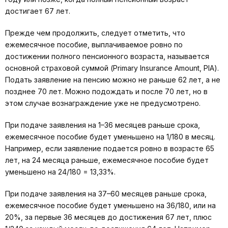
достигает 67 лет.
Прежде чем продолжить, следует отметить, что
ежемесячное пособие, выплачиваемое ровно по
достижении полного пенсионного возраста, называется
основной страховой суммой (Primary Insurance Amount, PIA).
Подать заявление на пенсию можно не раньше 62 лет, а не
позднее 70 лет. Можно подождать и после 70 лет, но в
этом случае вознаграждение уже не предусмотрено.
При подаче заявления на 1–36 месяцев раньше срока,
ежемесячное пособие будет уменьшено на 1/180 в месяц.
Например, если заявление подается ровно в возрасте 65
лет, на 24 месяца раньше, ежемесячное пособие будет
уменьшено на 24/180 = 13,33%.
При подаче заявления на 37–60 месяцев раньше срока,
ежемесячное пособие будет уменьшено на 36/180, или на
20%, за первые 36 месяцев до достижения 67 лет, плюс