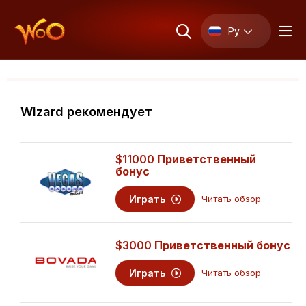
Ру
Wizard рекомендует
$11000
Приветственный
бонус
Играть
Читать обзор
$3000
Приветственный бонус
Играть
Читать обзор