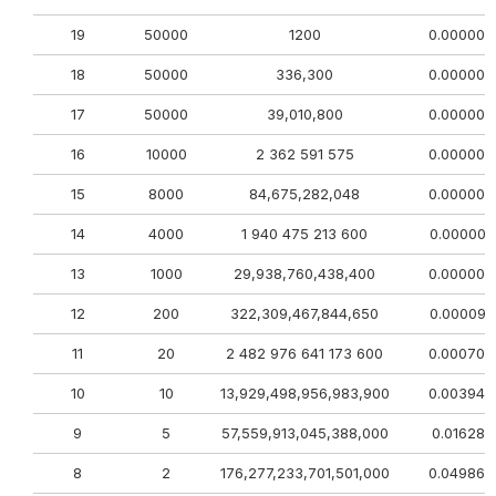
19
50000
1200
0.000000
18
50000
336,300
0.000000
17
50000
39,010,800
0.000000
16
10000
2 362 591 575
0.000000
15
8000
84,675,282,048
0.000000
14
4000
1 940 475 213 600
0.000001
13
1000
29,938,760,438,400
0.000008
12
200
322,309,467,844,650
0.000091
11
20
2 482 976 641 173 600
0.000702
10
10
13,929,498,956,983,900
0.003940
9
5
57,559,913,045,388,000
0.016281
8
2
176,277,233,701,501,000
0.049862