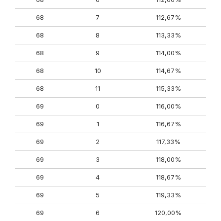
68
7
112,67%
68
8
113,33%
68
9
114,00%
68
10
114,67%
68
11
115,33%
69
0
116,00%
69
1
116,67%
69
2
117,33%
69
3
118,00%
69
4
118,67%
69
5
119,33%
69
6
120,00%