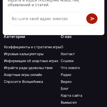
Будьте в курсе последних новостей,
для таких азартных игр, как блэкджек, крэпс, рулетка и
объявлений и статей.
сотни других.
Категории
О нас
Коэффициенты и стратегии игры
О
Игровые калькуляторы
Контакт
Информация об азартных играх
Ссылки
Играйте ради удовольствия
Что нового
Азартные игры онлайн
Радио
Спросите Волшебника
Видео
Блог
Карта сайта
Вымысел