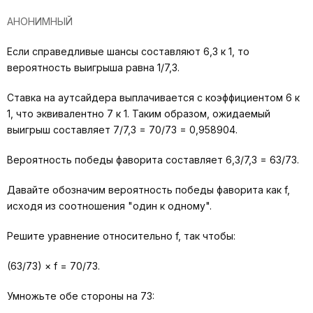
АНОНИМНЫЙ
Если справедливые шансы составляют 6,3 к 1, то
вероятность выигрыша равна 1/7,3.
Ставка на аутсайдера выплачивается с коэффициентом 6 к
1, что эквивалентно 7 к 1. Таким образом, ожидаемый
выигрыш составляет 7/7,3 = 70/73 = 0,958904.
Вероятность победы фаворита составляет 6,3/7,3 = 63/73.
Давайте обозначим вероятность победы фаворита как f,
исходя из соотношения "один к одному".
Решите уравнение относительно f, так чтобы:
(63/73) × f = 70/73.
Умножьте обе стороны на 73: