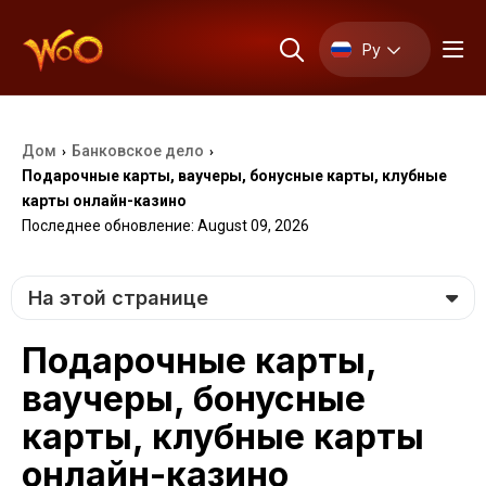
Ру
Дом
Банковское дело
›
›
Подарочные карты, ваучеры, бонусные карты, клубные
карты онлайн-казино
Последнее обновление: August 09, 2026
На этой странице
Подарочные карты,
ваучеры, бонусные
карты, клубные карты
онлайн-казино