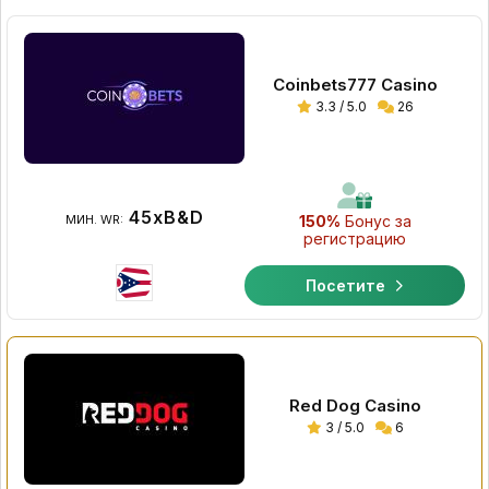
Coinbets777 Casino
3.3 / 5.0
26
45xB&D
150%
Бонус за
МИН. WR:
регистрацию
Посетите
Red Dog Casino
3 / 5.0
6