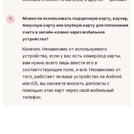
Можно ли использовать подарочную карту, ваучер,
бонусную карту или клубную карту для пополнения
счета в онлайн-казино через мобильное
устройство?
Конечно. Независимо от используемого
устройства, если у вас есть номер/код карты,
вам нужно всего лишь ввести его в
соответствующее поле, и всё. Независимо от
того, работает ли ваше устройство на Android
или iOS, вы сможете вносить депозиты с
помощью этих карт через свой мобильный
телефон.