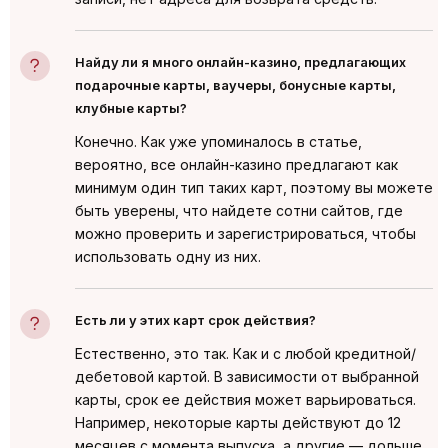
Найду ли я много онлайн-казино, предлагающих
подарочные карты, ваучеры, бонусные карты,
клубные карты?
Конечно. Как уже упоминалось в статье,
вероятно, все онлайн-казино предлагают как
минимум один тип таких карт, поэтому вы можете
быть уверены, что найдете сотни сайтов, где
можно проверить и зарегистрироваться, чтобы
использовать одну из них.
Есть ли у этих карт срок действия?
Естественно, это так. Как и с любой кредитной/
дебетовой картой. В зависимости от выбранной
карты, срок ее действия может варьироваться.
Например, некоторые карты действуют до 12
месяцев с момента выпуска, а другие — дольше.