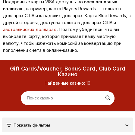
Подарочные карты VISA доступны во
всех основных
валютах
, например, карта Players Rewards — только в
долларах США и канадских долларах. Карта Blue Rewards, с
другой стороны, доступна только в долларах США и
австралийских долларах
. Поэтому убедитесь, что вы
выбираете карту, которая принимает вашу местную
валюту, чтобы избежать комиссий за конвертацию при
пополнении счета в онлайн-казино.
Gift Cards/Voucher, Bonus Card, Club Card
Казино
Найденные казино:
10
Показать фильтры