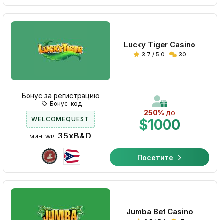
Lucky Tiger Casino
3.7 / 5.0
30
Бонус за регистрацию
Бонус-код
250%
до
WELCOMEQUEST
$1000
35xB&D
МИН. WR:
Посетите
Jumba Bet Casino