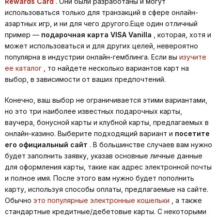
Rewards Card
. Они были разработаны и могут
использоваться только для транзакций в сфере онлайн-
азартных игр, и ни для чего другого.Еще один отличный
пример —
подарочная карта VISA Vanilla
, которая, хотя и
может использоваться и для других целей, невероятно
популярна в индустрии онлайн-гемблинга. Если вы
изучите
ее каталог
, то найдете несколько вариантов карт на
выбор, в зависимости от ваших предпочтений.
Конечно, ваш выбор не ограничивается этими вариантами,
но это три наиболее известных подарочных карты,
ваучера, бонусной карты и клубной карты, предлагаемых в
онлайн-казино. Выберите подходящий вариант и
посетите
его официальный сайт
. В большинстве случаев вам нужно
будет заполнить заявку, указав основные личные данные
для оформления карты, такие как адрес электронной почты
и полное имя. После этого вам нужно будет пополнить
карту, используя способы оплаты, предлагаемые на сайте.
Обычно
это популярные электронные кошельки
, а также
стандартные кредитные/дебетовые карты. С некоторыми