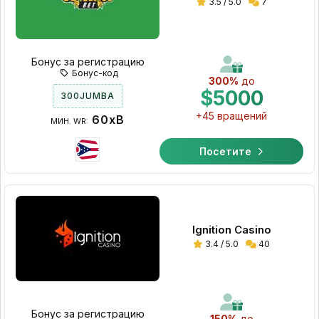
3.5 / 5.0
7
Бонус за регистрацию
Бонус-код
300%
до
$5000
300JUMBA
+45 вращений
60xB
МИН. WR:
Посетите
Ignition Casino
3.4 / 5.0
40
Бонус за регистрацию
150%
до