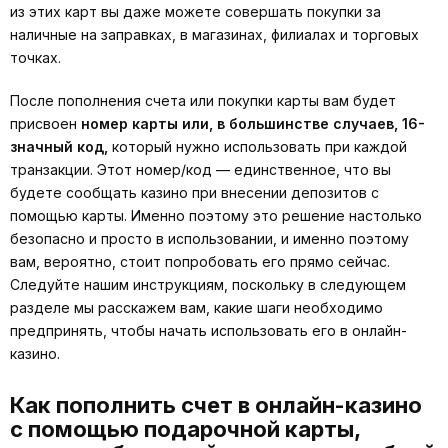
из этих карт вы даже можете совершать покупки за
наличные на заправках, в магазинах, филиалах и торговых
точках.
После пополнения счета или покупки карты вам будет
присвоен
номер карты или, в большинстве случаев, 16-
значный код,
который нужно использовать при каждой
транзакции. Этот номер/код — единственное, что вы
будете сообщать казино при внесении депозитов с
помощью карты. Именно поэтому это решение настолько
безопасно и просто в использовании, и именно поэтому
вам, вероятно, стоит попробовать его прямо сейчас.
Следуйте нашим инструкциям, поскольку в следующем
разделе мы расскажем вам, какие шаги необходимо
предпринять, чтобы начать использовать его в онлайн-
казино.
Как пополнить счет в онлайн-казино
с помощью подарочной карты,