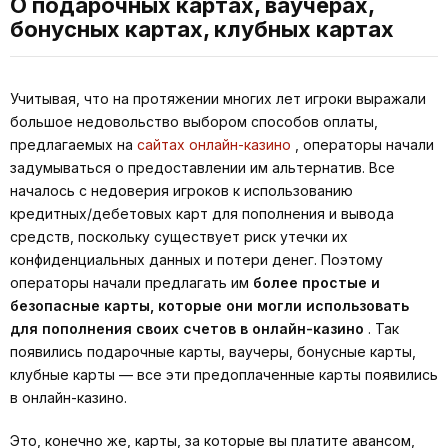
О подарочных картах, ваучерах,
бонусных картах, клубных картах
Учитывая, что на протяжении многих лет игроки выражали
большое недовольство выбором способов оплаты,
предлагаемых на
сайтах онлайн-казино
, операторы начали
задумываться о предоставлении им альтернатив. Все
началось с недоверия игроков к использованию
кредитных/дебетовых карт для пополнения и вывода
средств, поскольку существует риск утечки их
конфиденциальных данных и потери денег. Поэтому
операторы начали предлагать им
более простые и
безопасные карты, которые они могли использовать
для пополнения своих счетов в онлайн-казино
. Так
появились подарочные карты, ваучеры, бонусные карты,
клубные карты — все эти предоплаченные карты появились
в онлайн-казино.
Это, конечно же, карты, за которые вы платите авансом,