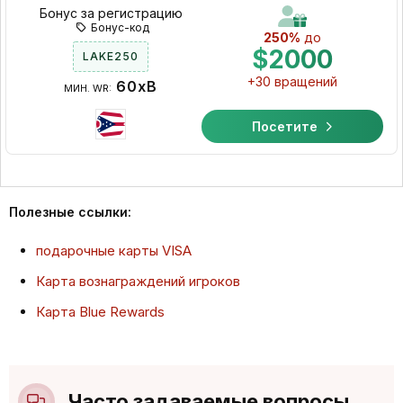
Бонус за регистрацию
Бонус-код
250%
до
$2000
LAKE250
+30 вращений
60xB
МИН. WR:
Посетите
Полезные ссылки:
подарочные карты VISA
Карта вознаграждений игроков
Карта Blue Rewards
Часто задаваемые вопросы