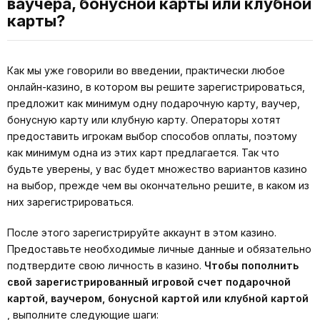
ваучера, бонусной карты или клубной
карты?
Как мы уже говорили во введении, практически любое
онлайн-казино, в котором вы решите зарегистрироваться,
предложит как минимум одну подарочную карту, ваучер,
бонусную карту или клубную карту. Операторы хотят
предоставить игрокам выбор способов оплаты, поэтому
как минимум одна из этих карт предлагается. Так что
будьте уверены, у вас будет множество вариантов казино
на выбор, прежде чем вы окончательно решите, в каком из
них зарегистрироваться.
После этого зарегистрируйте аккаунт в этом казино.
Предоставьте необходимые личные данные и обязательно
подтвердите свою личность в казино.
Чтобы пополнить
свой зарегистрированный игровой счет подарочной
картой, ваучером, бонусной картой или клубной картой
, выполните следующие шаги: