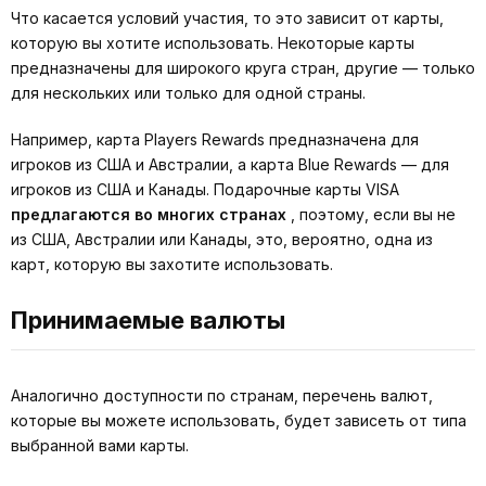
Что касается условий участия, то это зависит от карты,
которую вы хотите использовать. Некоторые карты
предназначены для широкого круга стран, другие — только
для нескольких или только для одной страны.
Например, карта Players Rewards предназначена для
игроков из США и Австралии, а карта Blue Rewards — для
игроков из США и Канады. Подарочные карты VISA
предлагаются во многих странах
, поэтому, если вы не
из США, Австралии или Канады, это, вероятно, одна из
карт, которую вы захотите использовать.
Принимаемые валюты
Аналогично доступности по странам, перечень валют,
которые вы можете использовать, будет зависеть от типа
выбранной вами карты.