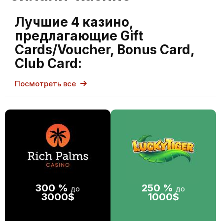
Лучшие 4 казино,
предлагающие Gift
Cards/Voucher, Bonus Card,
Club Card:
Посмотреть все
300 %
250 %
до
до
3000$
1000$