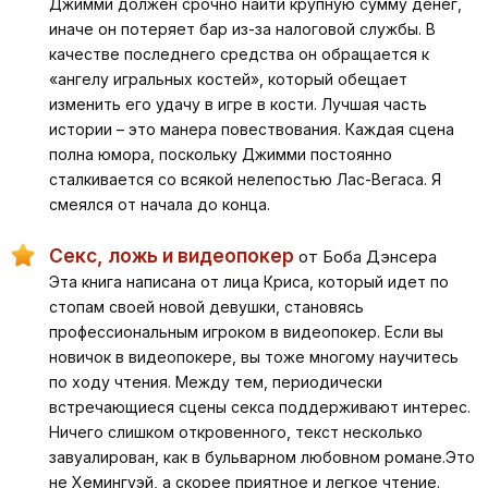
Джимми должен срочно найти крупную сумму денег,
иначе он потеряет бар из-за налоговой службы. В
качестве последнего средства он обращается к
«ангелу игральных костей», который обещает
изменить его удачу в игре в кости. Лучшая часть
истории – это манера повествования. Каждая сцена
полна юмора, поскольку Джимми постоянно
сталкивается со всякой нелепостью Лас-Вегаса. Я
смеялся от начала до конца.
Секс, ложь и видеопокер
от Боба Дэнсера
Эта книга написана от лица Криса, который идет по
стопам своей новой девушки, становясь
профессиональным игроком в видеопокер. Если вы
новичок в видеопокере, вы тоже многому научитесь
по ходу чтения. Между тем, периодически
встречающиеся сцены секса поддерживают интерес.
Ничего слишком откровенного, текст несколько
завуалирован, как в бульварном любовном романе.Это
не Хемингуэй, а скорее приятное и легкое чтение.