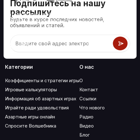
Подпишитесь на нашу
рассылку
Математически корректные стратегии и информация
Будьте в курсе последних новостей,
для таких азартных игр, как блэкджек, крэпс, рулетка и
объявлений и статей.
сотни других.
Категории
О нас
Коэффициенты и стратегии игры
О
Игровые калькуляторы
Контакт
Информация об азартных играх
Ссылки
Играйте ради удовольствия
Что нового
Азартные игры онлайн
Радио
Спросите Волшебника
Видео
Блог