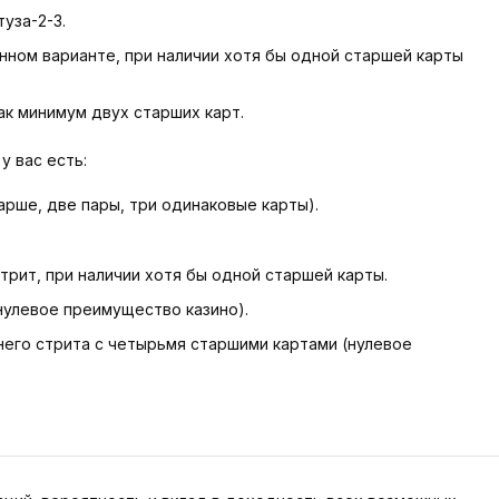
уза-2-3.
нном варианте, при наличии хотя бы одной старшей карты
как минимум двух старших карт.
у вас есть:
рше, две пары, три одинаковые карты).
рит, при наличии хотя бы одной старшей карты.
нулевое преимущество казино).
его стрита с четырьмя старшими картами (нулевое