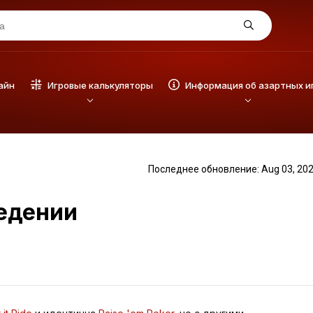
айн
Игровые калькуляторы
Информация об азартных и
Последнее обновление: Aug 03, 20
едении