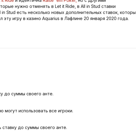
 it Ride
и идентична
Raise 'em Poker,
но с другими
ые нужно отменять в Let it Ride, в All in Stud ставки
l in Stud есть несколько новых дополнительных ставок, которы
дел эту игру в казино Aquarius в Лафлине 20 января 2020 года.
у до суммы своего анте.
 могут использовать все игроки.
 ставку до суммы своего анте.