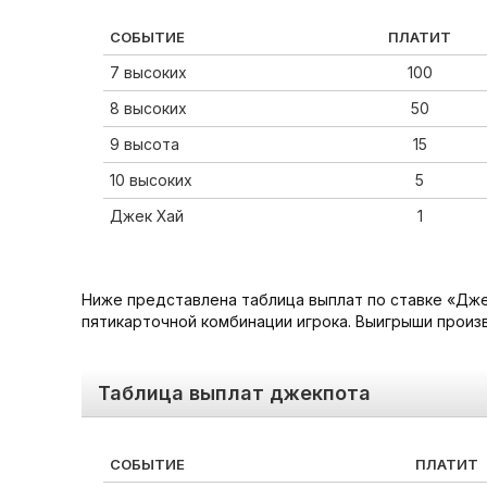
СОБЫТИЕ
ПЛАТИТ
7 высоких
100
8 высоких
50
9 высота
15
10 высоких
5
Джек Хай
1
Ниже представлена таблица выплат по ставке «Дже
пятикарточной комбинации игрока. Выигрыши произв
Таблица выплат джекпота
СОБЫТИЕ
ПЛАТИТ