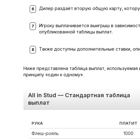
Дилер раздаёт вторую общую карту, которую
Игроку выплачивается выигрыш в зависимости
опубликованной таблицы выплат.
Также доступны дополнительные ставки, оп
Ниже представлена таблица выплат, используемая в
принципу «один к одному».
All in Stud — Стандартная таблица
выплат
РУКА
ПЛАТИТ
Флеш-рояль
1000