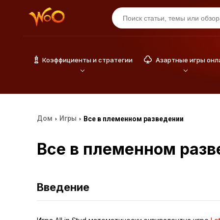
Коэффициенты и стратегии
Азартные игры онл
Дом
Игры
Все в племенном разведении
›
›
Все в племенном разв
Введение