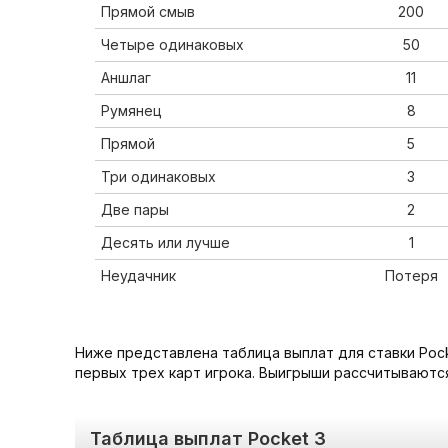
Прямой смыв
200
Четыре одинаковых
50
Аншлаг
11
Румянец
8
Прямой
5
Три одинаковых
3
Две пары
2
Десять или лучше
1
Неудачник
Потеря
Ниже представлена таблица выплат для ставки Pock
первых трех карт игрока. Выигрыши рассчитываются
Таблица выплат Pocket 3