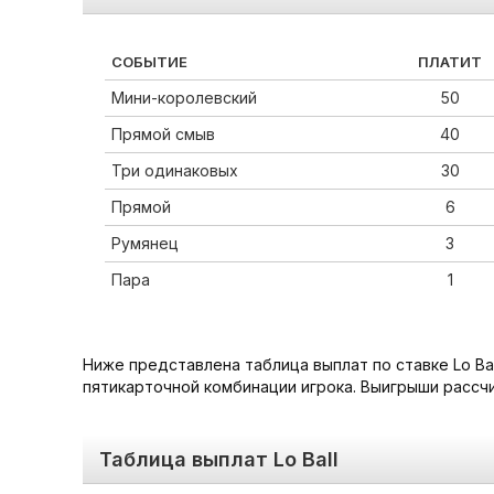
СОБЫТИЕ
ПЛАТИТ
Мини-королевский
50
Прямой смыв
40
Три одинаковых
30
Прямой
6
Румянец
3
Пара
1
Ниже представлена таблица выплат по ставке Lo Ba
пятикарточной комбинации игрока. Выигрыши рассч
Таблица выплат Lo Ball