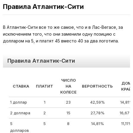
Правила Атлантик-Сити
В Атлантик-Сити все то же самое, что и в Лас-Вегасе, за
исключением того, что они заменили одну позицию с
долларом на 5, и платят 45 вместо 40 за два логотипа.
Правила Атлантик-Сити
ЧИСЛО
ДОМ
СТАВКА
ПЛАТИТ
НА
ВЕРОЯТНОСТЬ
КРАЙ
КОЛЕСЕ
1 доллар
1
23
42,59%
14,81%
2 доллара
2
15
27,78%
16,67
5
5
8
14,81%
11,11%
долларов