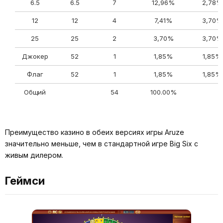
6.5
6.5
7
12,96%
2,78%
12
12
4
7,41%
3,70%
25
25
2
3,70%
3,70%
Джокер
52
1
1,85%
1,85%
Флаг
52
1
1,85%
1,85%
Общий
54
100.00%
Преимущество казино в обеих версиях игры Aruze
значительно меньше, чем в стандартной игре Big Six с
живым дилером.
Геймси