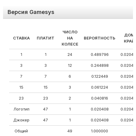
Версия Gamesys
ЧИСЛО
ДОМ
СТАВКА
ПЛАТИТ
НА
ВЕРОЯТНОСТЬ
КРАЙ
КОЛЕСЕ
1
1
24
0.489796
0.0204
3
3
12
0.244898
0.0204
7
7
6
0.122449
0.0204
15
15
3
0.061224
0.0204
23
23
2
0.040816
0.0204
Логотип
47
1
0.020408
0.0204
Джокер
47
1
0.020408
0.0204
Общий
49
1.000000