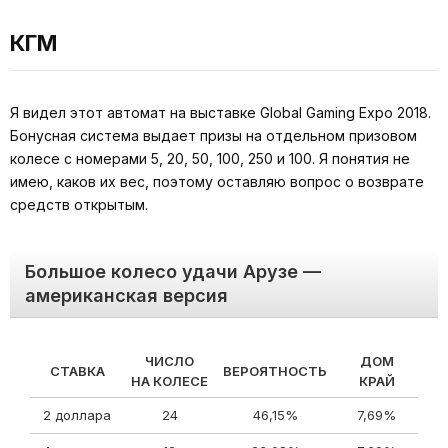
КГМ
Я видел этот автомат на выставке Global Gaming Expo 2018.
Бонусная система выдает призы на отдельном призовом
колесе с номерами 5, 20, 50, 100, 250 и 100. Я понятия не
имею, каков их вес, поэтому оставляю вопрос о возврате
средств открытым.
Большое колесо удачи Арузе —
американская версия
ЧИСЛО
ДОМ
СТАВКА
ВЕРОЯТНОСТЬ
НА КОЛЕСЕ
КРАЙ
2 доллара
24
46,15%
7,69%