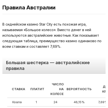
Правила Австралии
В сиднейском казино Star City есть похожая игра,
называемая «Большое колесо». Вместо денег в ней
используются австралийские животные. Как показывает
следующая таблица, преимущество казино одинаково по
всем ставкам и составляет 7,69%.
Большая шестерка — австралийские
правила
ЧИСЛО
Д
СТАВКА
ПЛАТИТ
НА
ВЕРОЯТНОСТЬ
КР
КОЛЕСЕ
Коала
1
24
46,15%
7,69%