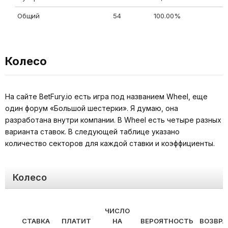
Общий
54
100.00%
Колесо
На сайте BetFury.io есть игра под названием Wheel, еще
один форум «Большой шестерки». Я думаю, она
разработана внутри компании. В Wheel есть четыре разных
варианта ставок. В следующей таблице указано
количество секторов для каждой ставки и коэффициенты.
Колесо
ЧИСЛО
СТАВКА
ПЛАТИТ
НА
ВЕРОЯТНОСТЬ
ВОЗВР