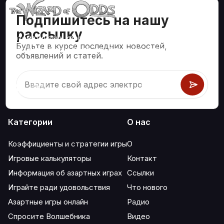
Подпишитесь на нашу
рассылку
Математически корректные стратегии и информация
Будьте в курсе последних новостей,
для таких азартных игр, как блэкджек, крэпс, рулетка и
объявлений и статей.
сотни других.
Категории
О нас
Коэффициенты и стратегии игры
О
Игровые калькуляторы
Контакт
Информация об азартных играх
Ссылки
Играйте ради удовольствия
Что нового
Азартные игры онлайн
Радио
Спросите Волшебника
Видео