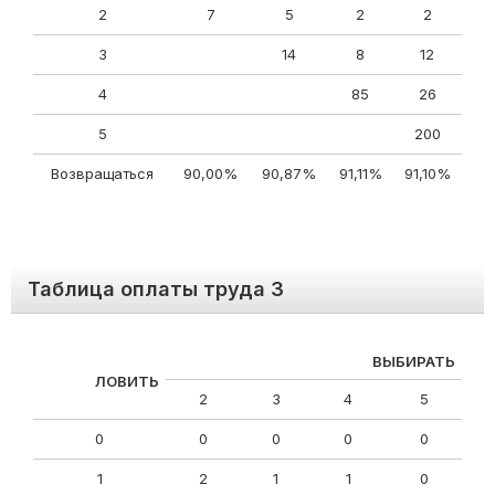
2
7
5
2
2
3
14
8
12
4
85
26
5
200
Возвращаться
90,00%
90,87%
91,11%
91,10%
Таблица оплаты труда 3
ВЫБИРАТЬ
ЛОВИТЬ
2
3
4
5
0
0
0
0
0
1
2
1
1
0