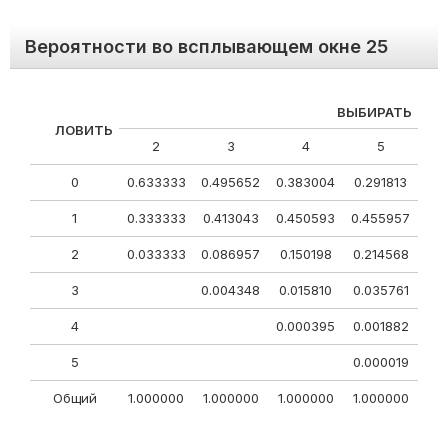
Вероятности во всплывающем окне 25
ВЫБИРАТЬ
ЛОВИТЬ
2
3
4
5
0
0.633333
0.495652
0.383004
0.291813
1
0.333333
0.413043
0.450593
0.455957
2
0.033333
0.086957
0.150198
0.214568
3
0.004348
0.015810
0.035761
4
0.000395
0.001882
5
0.000019
Общий
1.000000
1.000000
1.000000
1.000000