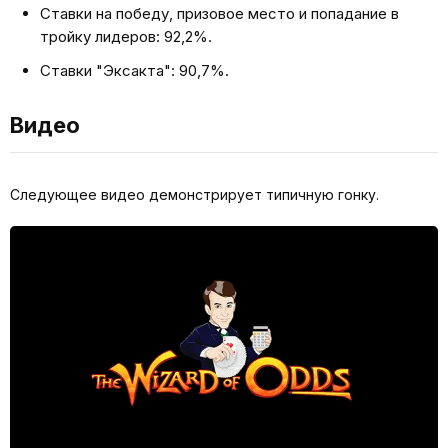
Ставки на победу, призовое место и попадание в
тройку лидеров: 92,2%.
Ставки "Эксакта": 90,7%.
Видео
Следующее видео демонстрирует типичную гонку.