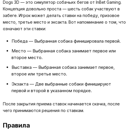
Dogs 3D — это симулятор собачьих бегов от InBet Gaming.
Концепция довольно проста — шесть собак участвуют в
забеге. Игрок может делать ставки на победу, призовое
место, третье место и эксакта. Вот напоминание о том, что
означают эти ставки:
Победа — Выбранная собака финишировала первой.
Место — Выбранная собака занимает первое или
второе место.
Выставка — Выбранная собака занимает первое,
второе или третье место.
Экзакта — Две выбранные собаки финишируют
первой и второй в указанном порядке.
После закрытия приема ставок начинается скачка, после
чего принимаются решения по ставкам.
Правила