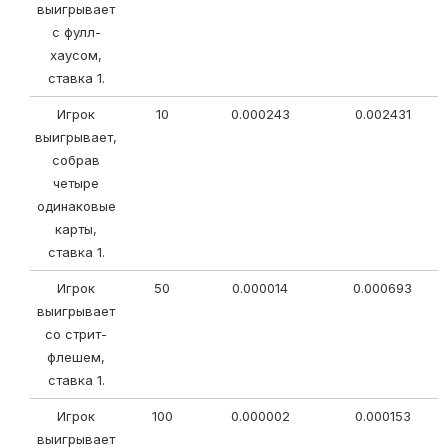
выигрывает
с фулл-
хаусом,
ставка 1.
Игрок
10
0.000243
0.002431
выигрывает,
собрав
четыре
одинаковые
карты,
ставка 1.
Игрок
50
0.000014
0.000693
выигрывает
со стрит-
флешем,
ставка 1.
Игрок
100
0.000002
0.000153
выигрывает