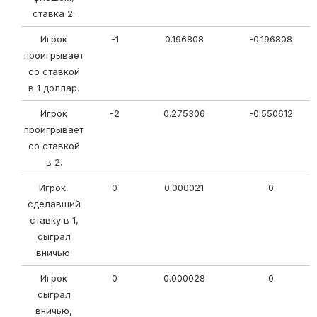
ставка 2.
Игрок
-1
0.196808
-0.196808
проигрывает
со ставкой
в 1 доллар.
Игрок
-2
0.275306
-0.550612
проигрывает
со ставкой
в 2.
Игрок,
0
0.000021
0
сделавший
ставку в 1,
сыграл
вничью.
Игрок
0
0.000028
0
сыграл
вничью,