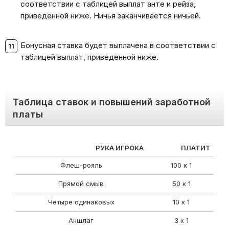
соответствии с таблицей выплат анте и рейза,
приведенной ниже. Ничья заканчивается ничьей.
Бонусная ставка будет выплачена в соответствии с
таблицей выплат, приведенной ниже.
Таблица ставок и повышений заработной
платы
РУКА ИГРОКА
ПЛАТИТ
Флеш-рояль
100 к 1
Прямой смыв
50 к 1
Четыре одинаковых
10 к 1
Аншлаг
3 к 1