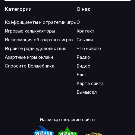
Категории
О нас
Коэффициенты и стратегии игры
О
Игровые калькуляторы
Контакт
Информация об азартных играх
Ссылки
Играйте ради удовольствия
Что нового
Азартные игры онлайн
Радио
Спросите Волшебника
Видео
Блог
Карта сайта
Вымысел
Наши партнерские сайты