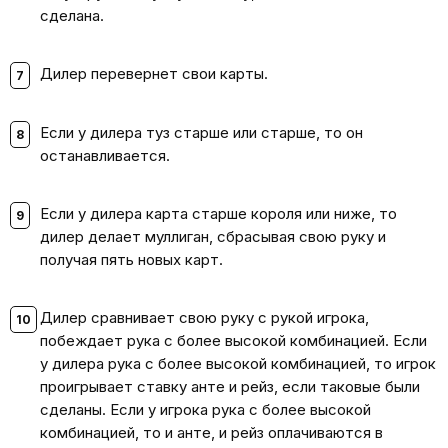
сделана.
Дилер перевернет свои карты.
Если у дилера туз старше или старше, то он
останавливается.
Если у дилера карта старше короля или ниже, то
дилер делает муллиган, сбрасывая свою руку и
получая пять новых карт.
Дилер сравнивает свою руку с рукой игрока,
побеждает рука с более высокой комбинацией. Если
у дилера рука с более высокой комбинацией, то игрок
проигрывает ставку анте и рейз, если таковые были
сделаны. Если у игрока рука с более высокой
комбинацией, то и анте, и рейз оплачиваются в