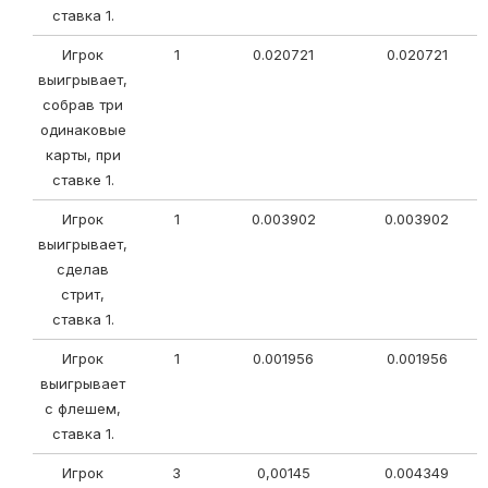
ставка 1.
Игрок
1
0.020721
0.020721
выигрывает,
собрав три
одинаковые
карты, при
ставке 1.
Игрок
1
0.003902
0.003902
выигрывает,
сделав
стрит,
ставка 1.
Игрок
1
0.001956
0.001956
выигрывает
с флешем,
ставка 1.
Игрок
3
0,00145
0.004349