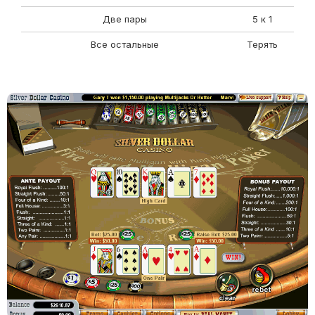
Две пары
5 к 1
Все остальные
Терять