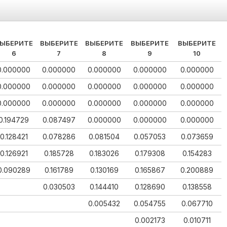
ЫБЕРИТЕ
ВЫБЕРИТЕ
ВЫБЕРИТЕ
ВЫБЕРИТЕ
ВЫБЕРИТЕ
6
7
8
9
10
0.000000
0.000000
0.000000
0.000000
0.000000
0.000000
0.000000
0.000000
0.000000
0.000000
0.000000
0.000000
0.000000
0.000000
0.000000
0.194729
0.087497
0.000000
0.000000
0.000000
0.128421
0.078286
0.081504
0.057053
0.073659
0.126921
0.185728
0.183026
0.179308
0.154283
0.090289
0.161789
0.130169
0.165867
0.200889
0.030503
0.144410
0.128690
0.138558
0.005432
0.054755
0.067710
0.002173
0.010711