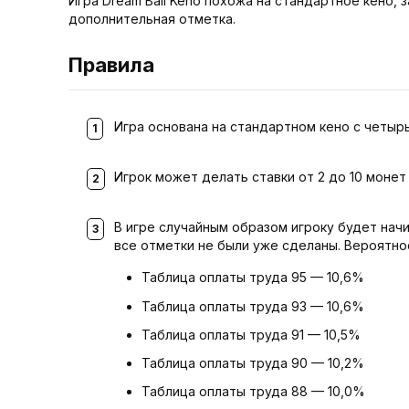
Игра Dream Ball Keno похожа на стандартное кено, 
дополнительная отметка.
Правила
Игра основана на стандартном кено с четырьм
Игрок может делать ставки от 2 до 10 монет 
В игре случайным образом игроку будет нач
все отметки не были уже сделаны. Вероятно
Таблица оплаты труда 95 — 10,6%
Таблица оплаты труда 93 — 10,6%
Таблица оплаты труда 91 — 10,5%
Таблица оплаты труда 90 — 10,2%
Таблица оплаты труда 88 — 10,0%