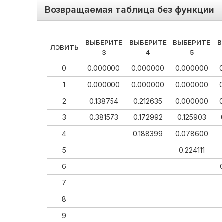
Возвращаемая таблица без функции
ВЫБЕРИТЕ
ВЫБЕРИТЕ
ВЫБЕРИТЕ
В
ЛОВИТЬ
3
4
5
0
0.000000
0.000000
0.000000
1
0.000000
0.000000
0.000000
2
0.138754
0.212635
0.000000
3
0.381573
0.172992
0.125903
4
0.188399
0.078600
5
0.224111
6
7
8
9