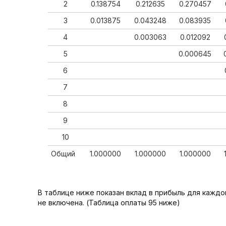
2
0.138754
0.212635
0.270457
3
0.013875
0.043248
0.083935
4
0.003063
0.012092
5
0.000645
6
7
8
9
10
Общий
1.000000
1.000000
1.000000
В таблице ниже показан вклад в прибыль для каждой
не включена. (Таблица оплаты 95 ниже)