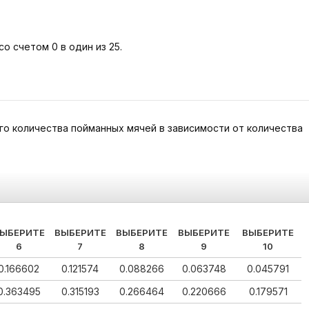
о счетом 0 в один из 25.
о количества пойманных мячей в зависимости от количества
ЫБЕРИТЕ
ВЫБЕРИТЕ
ВЫБЕРИТЕ
ВЫБЕРИТЕ
ВЫБЕРИТЕ
6
7
8
9
10
0.166602
0.121574
0.088266
0.063748
0.045791
0.363495
0.315193
0.266464
0.220666
0.179571