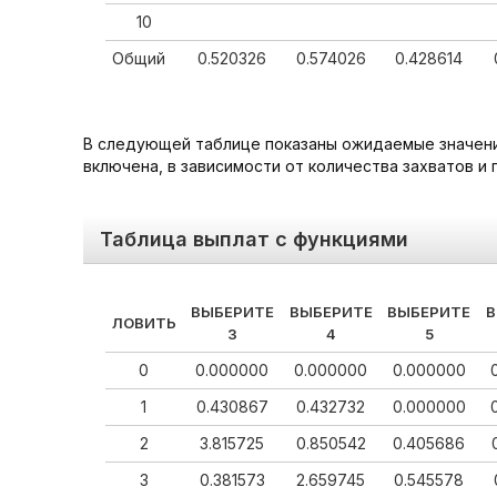
10
Общий
0.520326
0.574026
0.428614
В следующей таблице показаны ожидаемые значения
включена, в зависимости от количества захватов и
Таблица выплат с функциями
ВЫБЕРИТЕ
ВЫБЕРИТЕ
ВЫБЕРИТЕ
В
ЛОВИТЬ
3
4
5
0
0.000000
0.000000
0.000000
1
0.430867
0.432732
0.000000
2
3.815725
0.850542
0.405686
3
0.381573
2.659745
0.545578