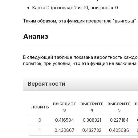
Карта D (розовая): 2 из 10, выигрыш = 0
Таким образом, эта функция превратила "выигрыш" с
Анализ
В следующей таблице показана вероятность каждог
попыток, при условии, что эта функция не включена.
Вероятности
ВЫБЕРИТЕ
ВЫБЕРИТЕ
ВЫБЕРИТЕ
В
ЛОВИТЬ
3
4
5
0
0.416504
0.308321
0.227184
1
0.430867
0.432732
0.405686