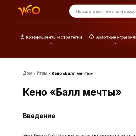
Коэффициенты и стратегии
Азартные игры онл
Дом
Игры
Кено «Балл мечты»
›
›
Кено «Балл мечты»
Введение