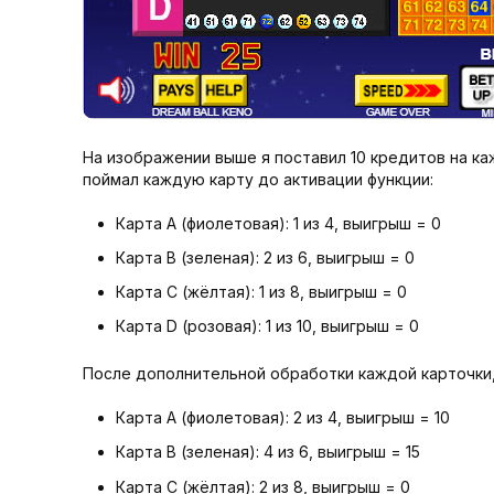
На изображении выше я поставил 10 кредитов на каж
поймал каждую карту до активации функции:
Карта А (фиолетовая): 1 из 4, выигрыш = 0
Карта B (зеленая): 2 из 6, выигрыш = 0
Карта C (жёлтая): 1 из 8, выигрыш = 0
Карта D (розовая): 1 из 10, выигрыш = 0
После дополнительной обработки каждой карточки, 
Карта А (фиолетовая): 2 из 4, выигрыш = 10
Карта B (зеленая): 4 из 6, выигрыш = 15
Карта C (жёлтая): 2 из 8, выигрыш = 0