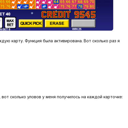
дую карту. Функция была активирована. Вот сколько раз я
вот сколько уловов у меня получилось на каждой карточке: