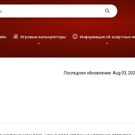
айн
Игровые калькуляторы
Информация об азартных и
Последнее обновление: Aug 03, 20