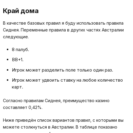
Край дома
В качестве базовых правил я буду использовать правила
Сиднея. Переменные правила в других частях Австралии
следующие.
8 палуб.
BB+1.
Игрок может разделить поле только один раз.
Игрок может удвоить ставку на любое количество
карт.
Согласно правилам Сиднея, преимущество казино
составляет 0,42%.
Ниже приведён список вариантов правил, с которыми вы
можете столкнуться в Австралии. В таблице показано