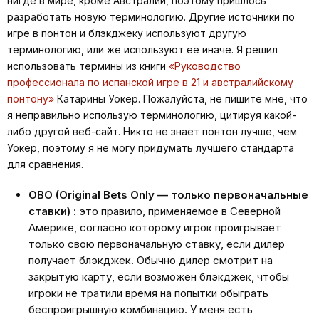
нигде в мире, кроме Австралии, поэтому пришлось
разработать новую терминологию. Другие источники по
игре в понтон и блэкджеку используют другую
терминологию, или же используют её иначе. Я решил
использовать термины из книги
«Руководство
профессионала по испанской игре в 21 и австралийскому
понтону»
Катарины Уокер. Пожалуйста, не пишите мне, что
я неправильно использую терминологию, цитируя какой-
либо другой веб-сайт. Никто не знает понтон лучше, чем
Уокер, поэтому я не могу придумать лучшего стандарта
для сравнения.
OBO (Original Bets Only — только первоначальные
ставки)
: это правило, применяемое в Северной
Америке, согласно которому игрок проигрывает
только свою первоначальную ставку, если дилер
получает блэкджек. Обычно дилер смотрит на
закрытую карту, если возможен блэкджек, чтобы
игроки не тратили время на попытки обыграть
беспроигрышную комбинацию. У меня есть