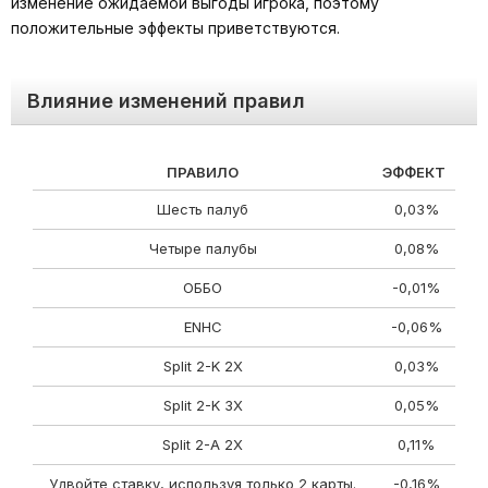
изменение ожидаемой выгоды игрока, поэтому
положительные эффекты приветствуются.
Влияние изменений правил
ПРАВИЛО
ЭФФЕКТ
Шесть палуб
0,03%
Четыре палубы
0,08%
ОББО
-0,01%
ENHC
-0,06%
Split 2-K 2X
0,03%
Split 2-K 3X
0,05%
Split 2-A 2X
0,11%
Удвойте ставку, используя только 2 карты.
-0,16%