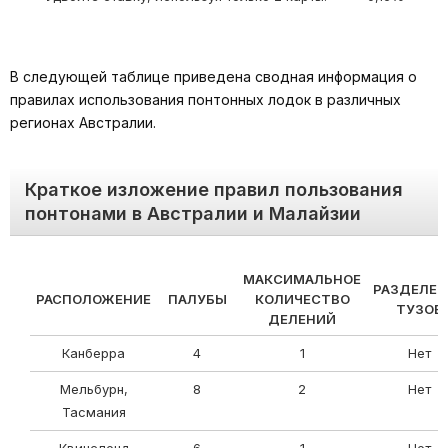
В следующей таблице приведена сводная информация о
правилах использования понтонных лодок в различных
регионах Австралии.
Краткое изложение правил пользования
понтонами в Австралии и Малайзии
МАКСИМАЛЬНОЕ
РАЗДЕЛЕН
РАСПОЛОЖЕНИЕ
ПАЛУБЫ
КОЛИЧЕСТВО
ТУЗОВ
ДЕЛЕНИЙ
Канберра
4
1
Нет
Мельбурн,
8
2
Нет
Тасмания
Квинсленд
6
1
Нет