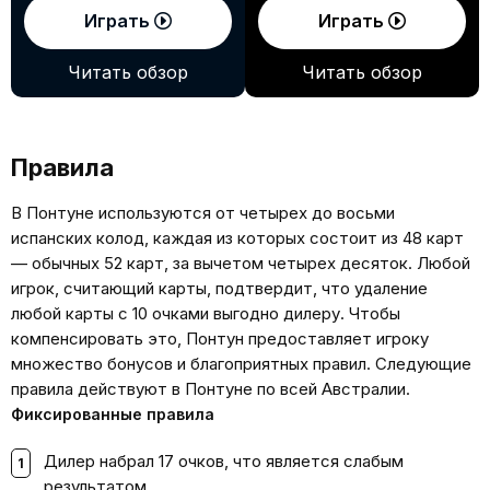
Играть
Играть
Читать обзор
Читать обзор
Правила
В Понтуне используются от четырех до восьми
испанских колод, каждая из которых состоит из 48 карт
— обычных 52 карт, за вычетом четырех десяток. Любой
игрок, считающий карты, подтвердит, что удаление
любой карты с 10 очками выгодно дилеру. Чтобы
компенсировать это, Понтун предоставляет игроку
множество бонусов и благоприятных правил. Следующие
правила действуют в Понтуне по всей Австралии.
Фиксированные правила
Дилер набрал 17 очков, что является слабым
результатом.