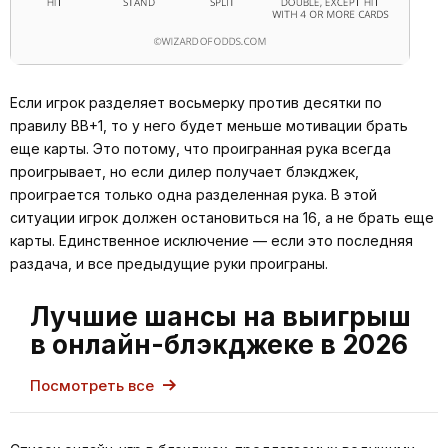
Если игрок разделяет восьмерку против десятки по
правилу BB+1, то у него будет меньше мотивации брать
еще карты. Это потому, что проигранная рука всегда
проигрывает, но если дилер получает блэкджек,
проиграется только одна разделенная рука. В этой
ситуации игрок должен остановиться на 16, а не брать еще
карты. Единственное исключение — если это последняя
раздача, и все предыдущие руки проиграны.
Лучшие шансы на выигрыш
в онлайн-блэкджеке в 2026
Посмотреть все