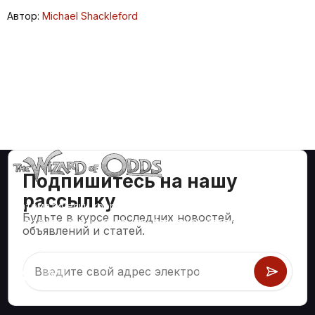
Автор:
Michael Shackleford
Подпишитесь на нашу
рассылку
Математически корректные стратегии и информация
Будьте в курсе последних новостей,
для таких азартных игр, как блэкджек, крэпс, рулетка и
объявлений и статей.
сотни других.