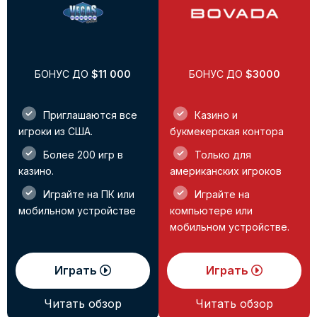
БОНУС ДО
$11 000
БОНУС ДО
$3000
Приглашаются все
Казино и
игроки из США.
букмекерская контора
Более 200 игр в
Только для
казино.
американских игроков
Играйте на ПК или
Играйте на
мобильном устройстве
компьютере или
мобильном устройстве.
Играть
Играть
Читать обзор
Читать обзор