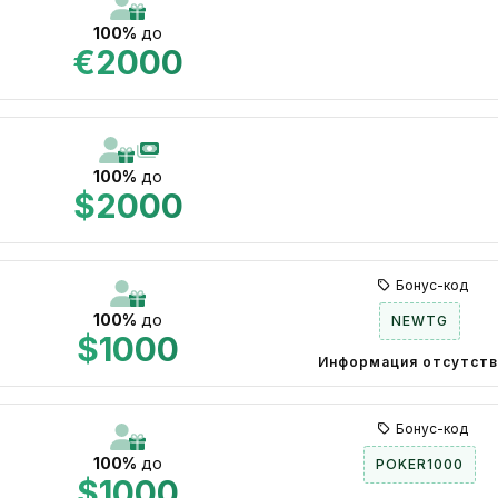
100%
до
€2000
100%
до
$2000
Бонус-код
100%
до
NEWTG
$1000
Информация отсутст
Бонус-код
100%
до
POKER1000
$1000