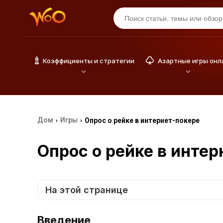
Коэффициенты и стратегии
Азартные игры онл
Дом
Игры
Опрос о рейке в интернет-покере
›
›
Опрос о рейке в интер
На этой странице
Введение