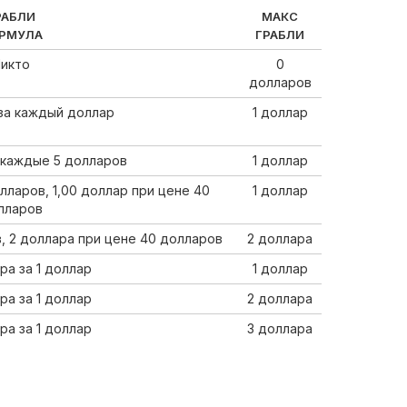
РАБЛИ
МАКС
РМУЛА
ГРАБЛИ
икто
0
долларов
 за каждый доллар
1 доллар
а каждые 5 долларов
1 доллар
лларов, 1,00 доллар при цене 40
1 доллар
лларов
в, 2 доллара при цене 40 долларов
2 доллара
ра за 1 доллар
1 доллар
ра за 1 доллар
2 доллара
ра за 1 доллар
3 доллара