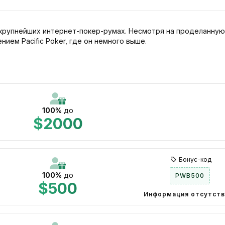
крупнейших интернет-покер-румах. Несмотря на проделанную 
нием Pacific Poker, где он немного выше.
100%
до
$2000
Бонус-код
100%
до
PWB500
$500
Информация отсутст