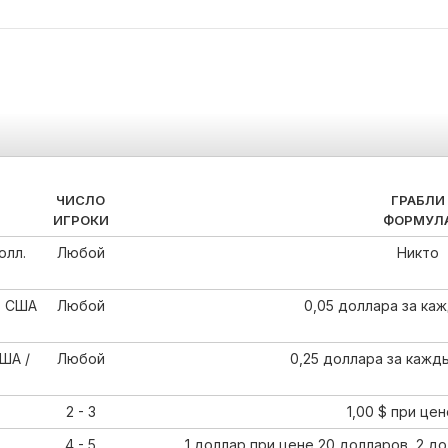
ЧИСЛО
ГРАБЛИ
ИГРОКИ
ФОРМУЛ
олл.
Любой
Никто
. США
Любой
0,05 доллара за ка
США /
Любой
0,25 доллара за кажд
2 - 3
1,00 $ при цен
4 - 5
1 доллар при цене 20 долларов, 2 д