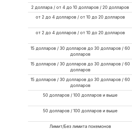
2 доллара / от 4 до 10 долларов / 20 долларов
от 2 до 4 долларов / от 10 до 20 долларов
от 2 до 4 долларов / от 10 до 20 долларов
15 долларов / 30 долларов до 30 долларов / 60
долларов
15 долларов / 30 долларов до 30 долларов / 60
долларов
15 долларов / 30 долларов до 30 долларов / 60
долларов
50 долларов / 100 долларов и выше
50 долларов / 100 долларов и выше
Лимит/Без лимита покемонов