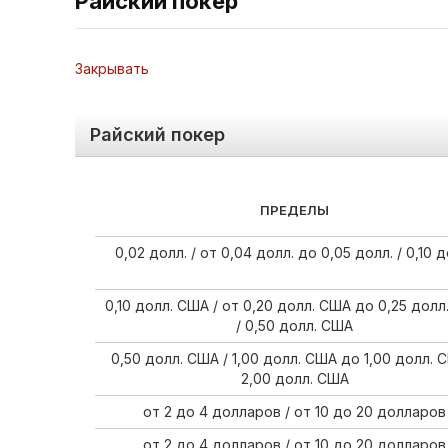
Райский покер
Закрывать
Райский покер
ПРЕДЕЛЫ
0,02 долл. / от 0,04 долл. до 0,05 долл. / 0,10 д
0,10 долл. США / от 0,20 долл. США до 0,25 долл
/ 0,50 долл. США
0,50 долл. США / 1,00 долл. США до 1,00 долл. 
2,00 долл. США
от 2 до 4 долларов / от 10 до 20 долларов
от 2 до 4 долларов / от 10 до 20 долларов