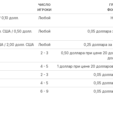
ЧИСЛО
Г
ИГРОКИ
ФО
 0,10 долл.
Любой
Н
. США / 0,50 долл.
Любой
0,05 доллара
ША / 2,00 долл. США
Любой
0,25 доллара з
2 - 3
0,50 доллара при цене 20 до
до
4 - 5
1 доллар при цене 20 долларо
2 - 3
0,05 долла
4 - 5
0,05 долла
6 - 9
0,05 долла