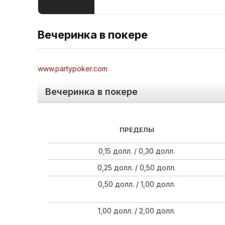
Вечеринка в покере
www.partypoker.com
Вечеринка в покере
ПРЕДЕЛЫ
0,15 долл. / 0,30 долл.
0,25 долл. / 0,50 долл.
0,50 долл. / 1,00 долл.
1,00 долл. / 2,00 долл.