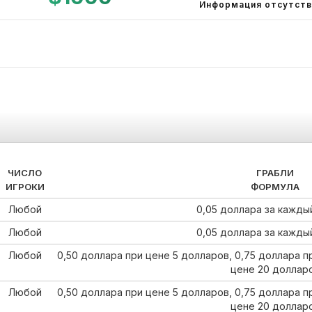
Информация отсутст
ЧИСЛО
ГРАБЛИ
ИГРОКИ
ФОРМУЛА
Любой
0,05 доллара за кажды
Любой
0,05 доллара за кажды
Любой
0,50 доллара при цене 5 долларов, 0,75 доллара пр
цене 20 доллар
Любой
0,50 доллара при цене 5 долларов, 0,75 доллара пр
цене 20 доллар