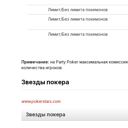
Лимит/Без лимита покемонов
Лимит/Без лимита покемонов
Лимит/Без лимита покемонов
Примечание:
на Party Poker максимальная комиссия
количества игроков.
Звезды покера
www.pokerstars.com
Звезды покера