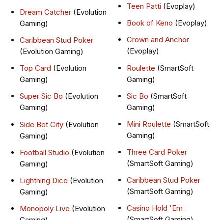
Teen Patti
(Evoplay)
Dream Catcher
(Evolution
Book of Keno
(Evoplay)
Gaming)
Crown and Anchor
Caribbean Stud Poker
(Evoplay)
(Evolution Gaming)
Roulette
(SmartSoft
Top Card
(Evolution
Gaming)
Gaming)
Sic Bo
(SmartSoft
Super Sic Bo
(Evolution
Gaming)
Gaming)
Mini Roulette
(SmartSoft
Side Bet City
(Evolution
Gaming)
Gaming)
Three Card Poker
Football Studio
(Evolution
(SmartSoft Gaming)
Gaming)
Caribbean Stud Poker
Lightning Dice
(Evolution
(SmartSoft Gaming)
Gaming)
Casino Hold 'Em
Monopoly Live
(Evolution
(SmartSoft Gaming)
Gaming)