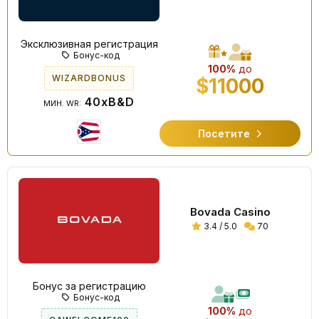
Эксклюзивная регистрация
Бонус-код
100%
до
WIZARDBONUS
$11000
40xB&D
МИН. WR:
Посетите
Bovada Casino
3.4 / 5.0
70
Бонус за регистрацию
Бонус-код
100%
до