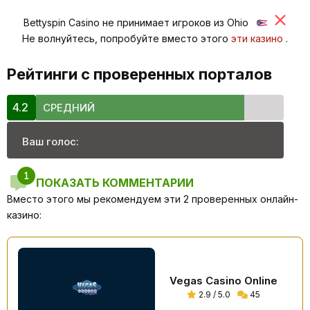
Bettyspin Casino не принимает игроков из Ohio
Не волнуйтесь, попробуйте вместо этого
эти казино
.
Рейтинги с проверенных порталов
4.2
СРЕДНИЙ
Ваш голос:
1
ПОКАЗАТЬ КОММЕНТАРИИ
Вместо этого мы рекомендуем эти 2 проверенных онлайн-
казино:
Vegas Casino Online
2.9 / 5.0
45