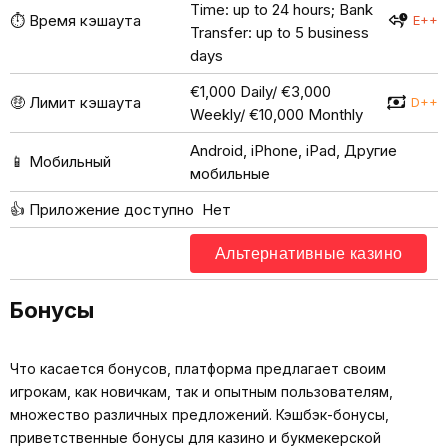
Time: up to 24 hours; Bank
⏱️ Время кэшаута
E++
Transfer: up to 5 business
days
€1,000 Daily/ €3,000
🤑 Лимит кэшаута
D++
Weekly/ €10,000 Monthly
Android, iPhone, iPad, Другие
📱 Мобильный
мобильные
👍 Приложение доступно
Нет
Альтернативные казино
Бонусы
Что касается бонусов, платформа предлагает своим
игрокам, как новичкам, так и опытным пользователям,
множество различных предложений. Кэшбэк-бонусы,
приветственные бонусы для казино и букмекерской