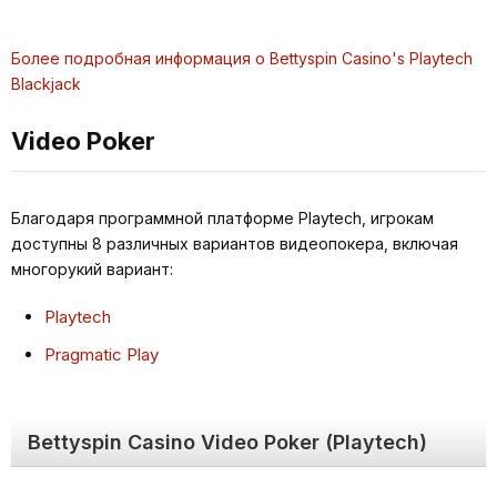
Более подробная информация о Bettyspin Casino's Playtech
Blackjack
Video Poker
Благодаря программной платформе Playtech, игрокам
доступны 8 различных вариантов видеопокера, включая
многорукий вариант:
Playtech
Pragmatic Play
Bettyspin Casino Video Poker (Playtech)