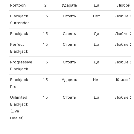
Pontoon
2
Ударять
Да
Любой
Blackjack
1.5
Стоять
Нет
Любые 2
Surrender
Blackjack
1.5
Стоять
Да
Любые 2
Perfect
1.5
Стоять
Да
Любые 2
Blackjack
Progressive
1.5
Стоять
Да
Любые 2
Blackjack
Blackjack
1.5
Ударять
Нет
10 или 11
Pro
Unlimited
1.5
Стоять
Да
Любые 2
Blackjack
(Live
Dealer)