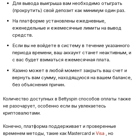
Для вывода выигрыша вам необходимо отыграть
(прокрутить) свой депозит как минимум один раз.
На платформе установлены ежедневные,
еженедельные и ежемесячные лимиты на вывод
средств.
Если вы не войдете в систему в течение указанного
периода времени, ваш аккаунт станет неактивным, и
с вас будет взиматься ежемесячная плата.
Казино может в любой момент закрыть ваш счет и
вернуть вам сумму, находящуюся на вашем балансе,
без объяснения причин.
Количество доступных в Bettyspin способов оплаты также
не разочарует, особенно если вы увлекаетесь
криптовалютами.
Конечно, платформа поддерживает и проверенные
временем методы, такие как Mastercard и
Visa
, но