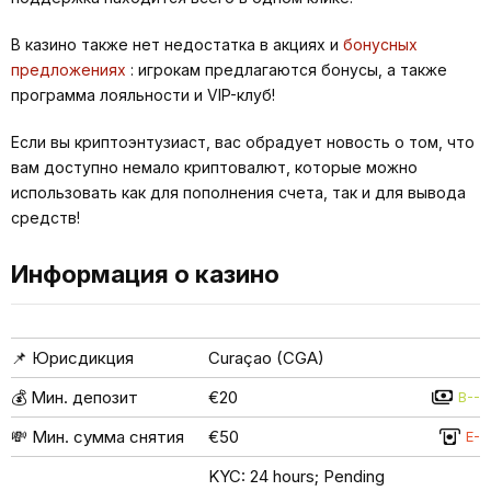
В казино также нет недостатка в акциях и
бонусных
предложениях
: игрокам предлагаются бонусы, а также
программа лояльности и VIP-клуб!
Если вы криптоэнтузиаст, вас обрадует новость о том, что
вам доступно немало криптовалют, которые можно
использовать как для пополнения счета, так и для вывода
средств!
Информация о казино
📌 Юрисдикция
Curaçao (CGA)
💰 Мин. депозит
€20
B--
💸 Мин. сумма снятия
€50
E-
KYC: 24 hours; Pending