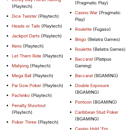
(Pragmatic Play)
(Playtech)
Casino War
(Pragmatic
Dice Twister
(Playtech)
Play)
Heads or Tails
(Playtech)
Roulette
(Fugaso)
Jackpot Darts
(Playtech)
Bingo
(Belatra Games)
Keno
(Playtech)
Roulette
(Belatra Games)
Let Them Ride
(Playtech)
Baccarat
(Platipus
Mahjong
(Playtech)
Gaming)
Mega Ball
(Playtech)
Baccarat
(BGAMING)
Pai Gow Poker
(Playtech)
Double Exposure
(BGAMING)
Pachinko
(Playtech)
Pontoon
(BGAMING)
Penalty Shootout
(Playtech)
Caribbean Stud Poker
(BGAMING)
Poker Three
(Playtech)
Casino Hold 'Em