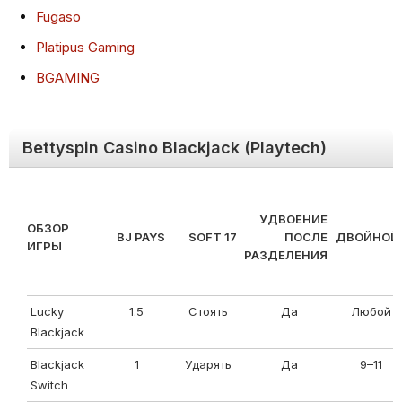
Fugaso
Platipus Gaming
BGAMING
Bettyspin Casino Blackjack (Playtech)
УДВОЕНИЕ
ОБЗОР
BJ PAYS
SOFT 17
ПОСЛЕ
ДВОЙНОЙ
ИГРЫ
РАЗДЕЛЕНИЯ
Lucky
1.5
Стоять
Да
Любой
Blackjack
Blackjack
1
Ударять
Да
9–11
Switch