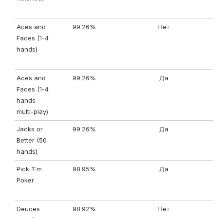
Aces and
99.26%
Нет
Faces (1-4
hands)
Aces and
99.26%
Да
Faces (1-4
hands
multi-play)
Jacks or
99.26%
Да
Better (50
hands)
Pick 'Em
98.95%
Да
Poker
Deuces
98.92%
Нет