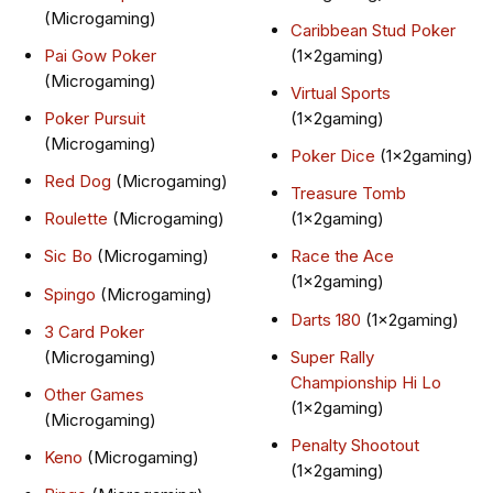
(Microgaming)
Caribbean Stud Poker
Pai Gow Poker
(1x2gaming)
(Microgaming)
Virtual Sports
Poker Pursuit
(1x2gaming)
(Microgaming)
Poker Dice
(1x2gaming)
Red Dog
(Microgaming)
Treasure Tomb
Roulette
(Microgaming)
(1x2gaming)
Sic Bo
(Microgaming)
Race the Ace
(1x2gaming)
Spingo
(Microgaming)
Darts 180
(1x2gaming)
3 Card Poker
(Microgaming)
Super Rally
Championship Hi Lo
Other Games
(1x2gaming)
(Microgaming)
Penalty Shootout
Keno
(Microgaming)
(1x2gaming)