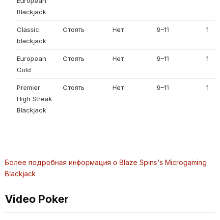
European
Blackjack
Classic
Стоять
Нет
9–11
1
blackjack
European
Стоять
Нет
9–11
1
Gold
Premier
Стоять
Нет
9–11
1
High Streak
Blackjack
Более подробная информация о Blaze Spins's Microgaming
Blackjack
Video Poker