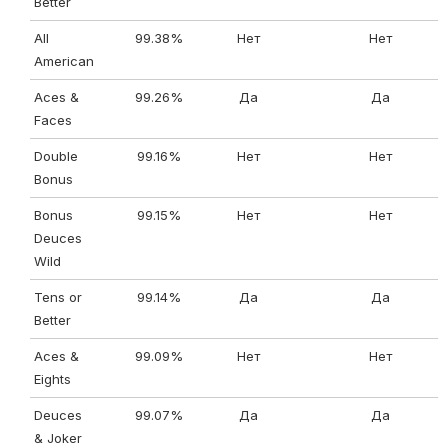
Better
All
99.38%
Нет
Нет
American
Aces &
99.26%
Да
Да
Faces
Double
99.16%
Нет
Нет
Bonus
Bonus
99.15%
Нет
Нет
Deuces
Wild
Tens or
99.14%
Да
Да
Better
Aces &
99.09%
Нет
Нет
Eights
Deuces
99.07%
Да
Да
& Joker