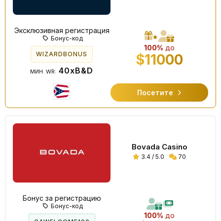
Эксклюзивная регистрация
Бонус-код
100%
до
WIZARDBONUS
$11000
40xB&D
МИН. WR:
Посетите
Bovada Casino
3.4 / 5.0
70
Бонус за регистрацию
Бонус-код
100%
до