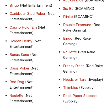
Rocket Dice
(BGAMING)
Bingo
(Net Entertainment)
Sic Bo
(BGAMING)
Caribbean Stud Poker
(Net
Plinko
(BGAMING)
Entertainment)
Double Exposure
(Red
Casino Hold 'Em
(Net
Rake Gaming)
Entertainment)
Bingo
(Red Rake
Golden Derby
(Net
Gaming)
Entertainment)
Roulette
(Red Rake
Bonus Keno
(Net
Gaming)
Entertainment)
Frenzy Discs
(Red Rake
Oasis Poker
(Net
Gaming)
Entertainment)
Heads or Tails
(Evoplay)
Red Dog
(Net
Entertainment)
Thimbles
(Evoplay)
Roulette
(Net
Rock Paper Scissors
Entertainment)
(Evoplay)