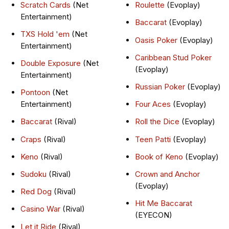
Scratch Cards
(Net
Roulette
(Evoplay)
Entertainment)
Baccarat
(Evoplay)
TXS Hold 'em
(Net
Oasis Poker
(Evoplay)
Entertainment)
Caribbean Stud Poker
Double Exposure
(Net
(Evoplay)
Entertainment)
Russian Poker
(Evoplay)
Pontoon
(Net
Entertainment)
Four Aces
(Evoplay)
Baccarat
(Rival)
Roll the Dice
(Evoplay)
Craps
(Rival)
Teen Patti
(Evoplay)
Keno
(Rival)
Book of Keno
(Evoplay)
Sudoku
(Rival)
Crown and Anchor
(Evoplay)
Red Dog
(Rival)
Hit Me Baccarat
Casino War
(Rival)
(EYECON)
Let it Ride
(Rival)