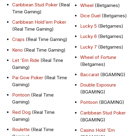
Caribbean Stud Poker
(Real
Wheel
(Betgames)
Time Gaming)
Dice Duel
(Betgames)
Caribbean Hold'em Poker
Lucky 5
(Betgames)
(Real Time Gaming)
Lucky 6
(Betgames)
Craps
(Real Time Gaming)
Lucky 7
(Betgames)
Keno
(Real Time Gaming)
Wheel of Fortune
Let 'Em Ride
(Real Time
(Betgames)
Gaming)
Baccarat
(BGAMING)
Pai Gow Poker
(Real Time
Gaming)
Double Exposure
(BGAMING)
Pontoon
(Real Time
Gaming)
Pontoon
(BGAMING)
Red Dog
(Real Time
Caribbean Stud Poker
Gaming)
(BGAMING)
Roulette
(Real Time
Casino Hold 'Em