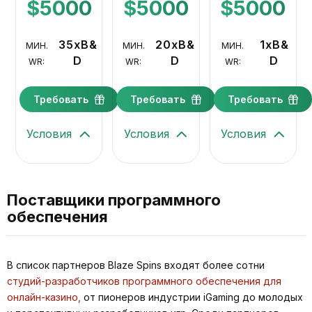
$5000
$5000
$5000
35xB&
20xB&
1xB&
МИН.
МИН.
МИН.
D
D
D
WR:
WR:
WR:
Требовать
Требовать
Требовать
Условия
Условия
Условия
Поставщики программного
обеспечения
В список партнеров Blaze Spins входят более сотни
студий-разработчиков программного обеспечения для
онлайн-казино,
от пионеров индустрии iGaming до молодых