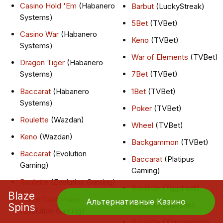
Casino Hold 'Em
(Habanero
Barbut
(LuckyStreak)
Systems)
5Bet
(TVBet)
Casino War
(Habanero
Keno
(TVBet)
Systems)
War of Elements
(TVBet)
Dragon Tiger
(Habanero
Systems)
7Bet
(TVBet)
Baccarat
(Habanero
1Bet
(TVBet)
Systems)
Poker
(TVBet)
Roulette
(Wazdan)
Wheel
(TVBet)
Keno
(Wazdan)
Backgammon
(TVBet)
Baccarat
(Evolution
Baccarat
(Platipus
Gaming)
Gaming)
Roulette
(Evolution Gaming)
Roulette
(Yggdrasil)
Blaze
Three Card Poker
Альтернативные Казино
Roulette
(playson)
Spins
(Evolution Gaming)
Roulette
(Xprogaming)