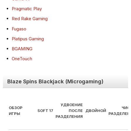
Pragmatic Play
Red Rake Gaming
Fugaso
Platipus Gaming
BGAMING
OneTouch
Blaze Spins Blackjack (Microgaming)
УДВОЕНИЕ
ОБЗОР
ЧИС
SOFT 17
ПОСЛЕ
ДВОЙНОЙ
ИГРЫ
РАЗДЕЛЕН
РАЗДЕЛЕНИЯ