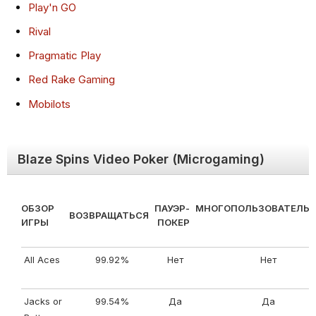
Play'n GO
Rival
Pragmatic Play
Red Rake Gaming
Mobilots
Blaze Spins Video Poker (Microgaming)
ОБЗОР
ПАУЭР-
МНОГОПОЛЬЗОВАТЕЛЬС
ВОЗВРАЩАТЬСЯ
ИГРЫ
ПОКЕР
All Aces
99.92%
Нет
Нет
Jacks or
99.54%
Да
Да