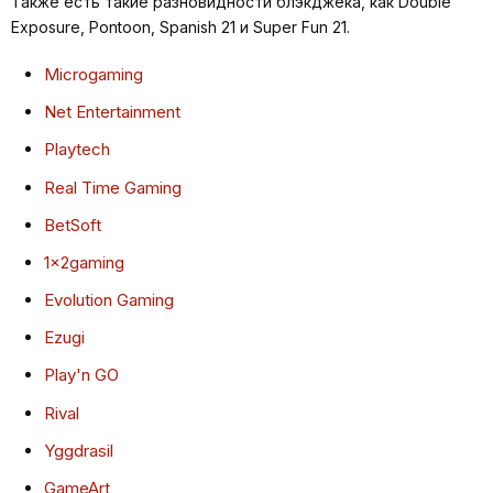
Также есть такие разновидности блэкджека, как Double
Exposure, Pontoon, Spanish 21 и Super Fun 21.
Microgaming
Net Entertainment
Playtech
Real Time Gaming
BetSoft
1x2gaming
Evolution Gaming
Ezugi
Play'n GO
Rival
Yggdrasil
GameArt