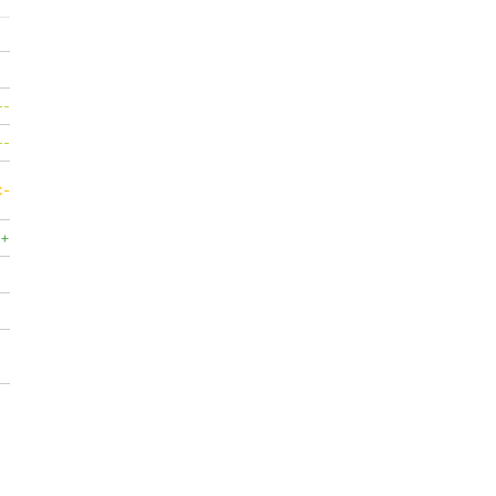
--
--
C-
+