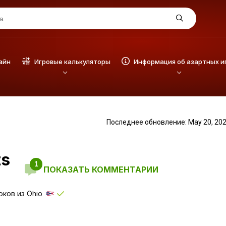
айн
Игровые калькуляторы
Информация об азартных и
Последнее обновление: May 20, 20
ts
1
ПОКАЗАТЬ КОММЕНТАРИИ
оков из Ohio