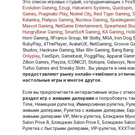
Это список игровых студий, сотрудничающих с FoxS
Evolution Gaming
,
Ezugi
,
Habanero Systems
,
Quickspin
,
Games
,
Pragmatic Play
,
Nolimit City
,
Red Tiger Gaming
,
S
Kalamba
,
Platipus Gaming
,
Nucleus Gaming
,
Spadegami
Mascot Gaming
,
NetGame Entertainment
,
Spearhead Stu
HungryBear Gaming
,
SmartSoft Gaming
,
KA Gaming
,
Hol
Horn Gaming, RFranco Group, Mr Slotty, MGA, Iron Dog S
RubyPlay, 4ThePlayer, AvatarUX, NetGaming, Groove Ga
Studios, Hacksaw Gaming, Max Win Gaming, Bang Bang
Onlyplay
, FastSpin, Gamebeat, PoggiPlay, Apparat Gami
Zillion Games, Playzia, ICONIC21, Slotopia, Galaxsys, N
Turbo Games and Sneaky Slots . Вы увидите в нем и
предоставляют рынку онлайн-гемблинга отличны
настольные игры и многое другое.
Если вы предпочитаете интерактивные игры с атмо
раздел игр с живыми дилерами
и попробовать так
Time, Немецкая рулетка, Иммерсивная рулетка, Руле
живыми дилерами, Рулетка с живыми дилерами, Евр
живыми дилерами VIP, Мега-рулетка, Блэкджек Мун
Salon Prive B, Блэкджек Salon Prive E, Блэкджек Sal
Рулетка с быстрыми дилерами, VIP-рулетка, XXXTreme