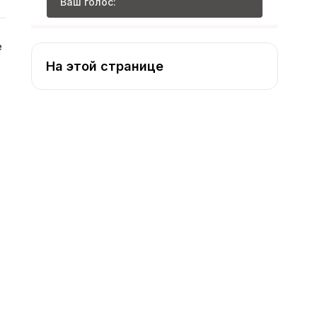
Ваш голос:
е
На этой странице