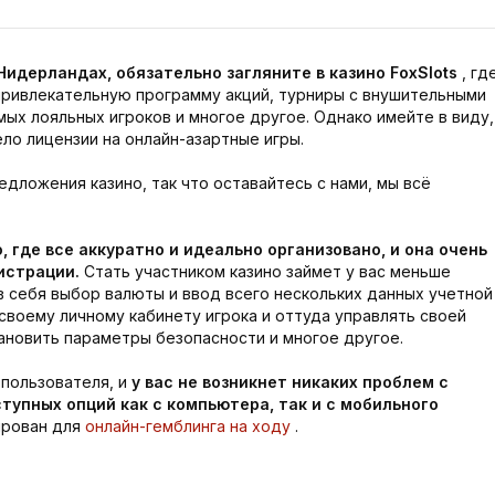
идерландах, обязательно загляните в казино FoxSlots
, гд
привлекательную программу акций, турниры с внушительными
ых лояльных игроков и многое другое. Однако имейте в виду,
ело лицензии на онлайн-азартные игры.
дложения казино, так что оставайтесь с нами, мы всё
 где все аккуратно и идеально организовано, и она очень
истрации.
Стать участником казино займет у вас меньше
 в себя выбор валюты и ввод всего нескольких данных учетной
 своему личному кабинету игрока и оттуда управлять своей
ановить параметры безопасности и многое другое.
 пользователя, и
у вас не возникнет никаких проблем с
тупных опций как с компьютера, так и с мобильного
ирован для
онлайн-гемблинга на ходу
.