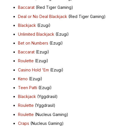
Baccarat
(Red Tiger Gaming)
Deal or No Deal Blackjack
(Red Tiger Gaming)
Blackjack
(Ezugi)
Unlimited Blackjack
(Ezugi)
Bet on Numbers
(Ezugi)
Baccarat
(Ezugi)
Roulette
(Ezugi)
Casino Hold 'Em
(Ezugi)
Keno
(Ezugi)
Teen Patti
(Ezugi)
Blackjack
(Yggdrasil)
Roulette
(Yggdrasil)
Roulette
(Nucleus Gaming)
Craps
(Nucleus Gaming)