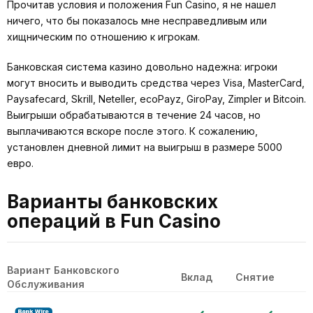
Прочитав условия и положения Fun Casino, я не нашел
ничего, что бы показалось мне несправедливым или
хищническим по отношению к игрокам.
Банковская система казино довольно надежна: игроки
могут вносить и выводить средства через Visa, MasterCard,
Paysafecard, Skrill, Neteller, ecoPayz, GiroPay, Zimpler и Bitcoin.
Выигрыши обрабатываются в течение 24 часов, но
выплачиваются вскоре после этого. К сожалению,
установлен дневной лимит на выигрыш в размере 5000
евро.
Варианты банковских
операций в Fun Casino
Вариант Банковского
Вклад
Снятие
Обслуживания