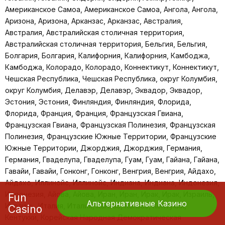
Американское Самоа, Американское Самоа, Ангола, Ангола,
Аризона, Аризона, Арканзас, Арканзас, Австралия,
Австралия, Австралийская столичная территория,
Австралийская столичная территория, Бельгия, Бельгия,
Болгария, Болгария, Калифорния, Калифорния, Камбоджа,
Камбоджа, Колорадо, Колорадо, Коннектикут, Коннектикут,
Чешская Республика, Чешская Республика, округ Колумбия,
округ Колумбия, Делавэр, Делавэр, Эквадор, Эквадор,
Эстония, Эстония, Финляндия, Финляндия, Флорида,
Флорида, Франция, Франция, Французская Гвиана,
Французская Гвиана, Французская Полинезия, Французская
Полинезия, Французские Южные Территории, Французские
Южные Территории, Джорджия, Джорджия, Германия,
Германия, Гваделупа, Гваделупа, Гуам, Гуам, Гайана, Гайана,
Гавайи, Гавайи, Гонконг, Гонконг, Венгрия, Венгрия, Айдахо,
Айдахо, Иллинойс, Иллинойс, Индиана, Индиана, Индонезия,
Индонезия, Айова, Айова, Иран, Иран, Ирак, Ирак, Израиль,
Fun
Альтернативные Казино
Израиль, Италия, Италия, Канзас, Канзас, Кентукки,
Casino
Кентукки, Корейская Народная Демократическая