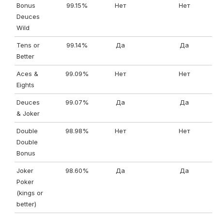
Bonus
99.15%
Нет
Нет
Deuces
Wild
Tens or
99.14%
Да
Да
Better
Aces &
99.09%
Нет
Нет
Eights
Deuces
99.07%
Да
Да
& Joker
Double
98.98%
Нет
Нет
Double
Bonus
Joker
98.60%
Да
Да
Poker
(kings or
better)