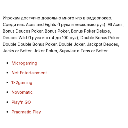
Игрокам доступно довольно много игр в видеопокер.
Среди них: Aces and Eights (1 рука и несколько рук), All Aces,
Bonus Deuces Poker, Bonus Poker, Bonus Poker Deluxe,
Deuces Wild (1 рука и от 4 до 100 рук), Double Bonus Poker,
Double Double Bonus Poker, Double Joker, Jackpot Deuces,
Jacks or Better, Joker Poker, SupaJax и Tens or Better.
Microgaming
Net Entertainment
1x2gaming
Novomatic
Play'n GO
Pragmatic Play