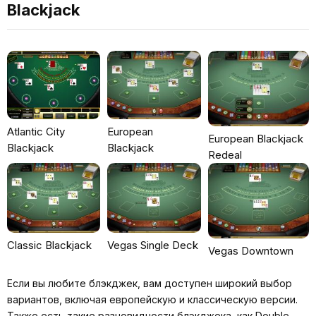
Blackjack
Atlantic City
European
European Blackjack
Blackjack
Blackjack
Redeal
Classic Blackjack
Vegas Single Deck
Vegas Downtown
Если вы любите блэкджек, вам доступен широкий выбор
вариантов, включая европейскую и классическую версии.
Также есть такие разновидности блэкджека, как Double