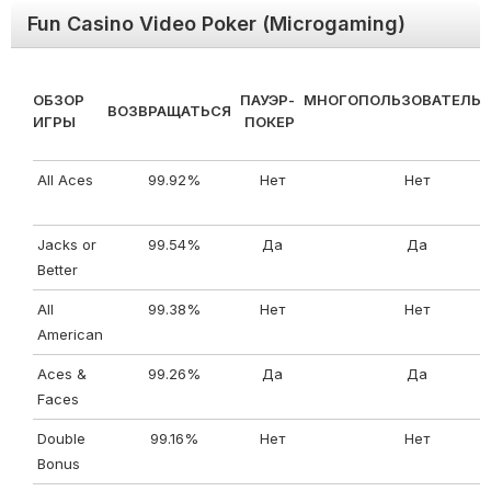
Fun Casino Video Poker (Microgaming)
ОБЗОР
ПАУЭР-
МНОГОПОЛЬЗОВАТЕЛЬС
ВОЗВРАЩАТЬСЯ
ИГРЫ
ПОКЕР
All Aces
99.92%
Нет
Нет
Jacks or
99.54%
Да
Да
Better
All
99.38%
Нет
Нет
American
Aces &
99.26%
Да
Да
Faces
Double
99.16%
Нет
Нет
Bonus