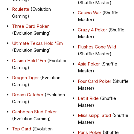
(Shuffle Master)
Roulette
(Evolution
Casino War
(Shuffle
Gaming)
Master)
Three Card Poker
Crazy 4 Poker
(Shuffle
(Evolution Gaming)
Master)
Ultimate Texas Hold 'Em
Flushes Gone Wild
(Evolution Gaming)
(Shuffle Master)
Casino Hold 'Em
(Evolution
Asia Poker
(Shuffle
Gaming)
Master)
Dragon Tiger
(Evolution
Four Card Poker
(Shuffle
Gaming)
Master)
Dream Catcher
(Evolution
Let it Ride
(Shuffle
Gaming)
Master)
Caribbean Stud Poker
Mississippi Stud
(Shuffle
(Evolution Gaming)
Master)
Top Card
(Evolution
Paris Poker
(Shuffle