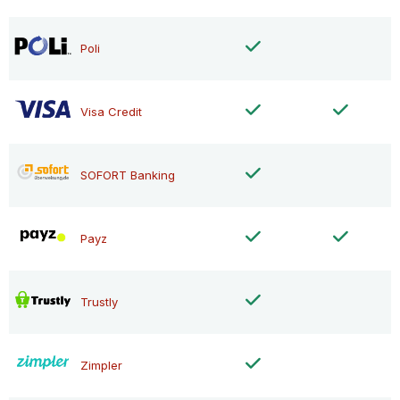
Poli
Visa Credit
SOFORT Banking
Payz
Trustly
Zimpler