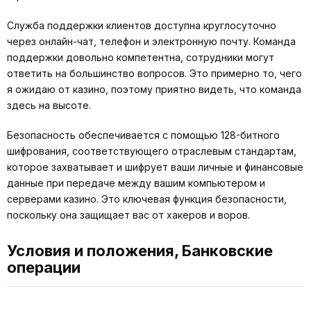
Служба поддержки клиентов доступна круглосуточно
через онлайн-чат, телефон и электронную почту. Команда
поддержки довольно компетентна, сотрудники могут
ответить на большинство вопросов. Это примерно то, чего
я ожидаю от казино, поэтому приятно видеть, что команда
здесь на высоте.
Безопасность обеспечивается с помощью 128-битного
шифрования, соответствующего отраслевым стандартам,
которое захватывает и шифрует ваши личные и финансовые
данные при передаче между вашим компьютером и
серверами казино. Это ключевая функция безопасности,
поскольку она защищает вас от хакеров и воров.
Условия и положения, Банковские
операции