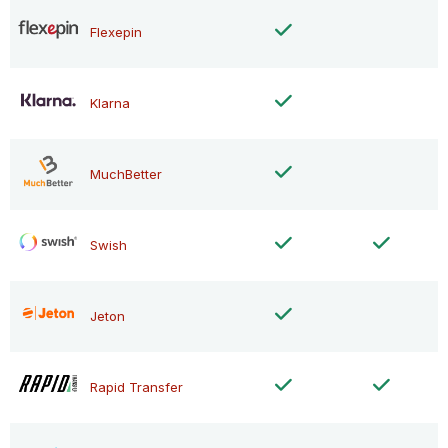
Flexepin
Klarna
MuchBetter
Swish
Jeton
Rapid Transfer