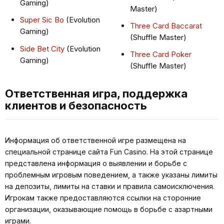
Gaming)
Master)
Super Sic Bo
(Evolution
Three Card Baccarat
Gaming)
(Shuffle Master)
Side Bet City
(Evolution
Three Card Poker
Gaming)
(Shuffle Master)
Ответственная игра, поддержка
клиентов и безопасность
Информация об ответственной игре размещена на
специальной странице сайта Fun Casino. На этой странице
представлена информация о выявлении и борьбе с
проблемным игровым поведением, а также указаны лимиты
на депозиты, лимиты на ставки и правила самоисключения.
Игрокам также предоставляются ссылки на сторонние
организации, оказывающие помощь в борьбе с азартными
играми.