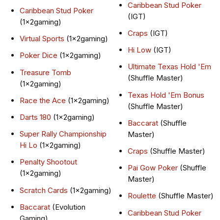
Caribbean Stud Poker
Caribbean Stud Poker
(IGT)
(1x2gaming)
Craps
(IGT)
Virtual Sports
(1x2gaming)
Hi Low
(IGT)
Poker Dice
(1x2gaming)
Ultimate Texas Hold 'Em
Treasure Tomb
(Shuffle Master)
(1x2gaming)
Texas Hold 'Em Bonus
Race the Ace
(1x2gaming)
(Shuffle Master)
Darts 180
(1x2gaming)
Baccarat
(Shuffle
Super Rally Championship
Master)
Hi Lo
(1x2gaming)
Craps
(Shuffle Master)
Penalty Shootout
Pai Gow Poker
(Shuffle
(1x2gaming)
Master)
Scratch Cards
(1x2gaming)
Roulette
(Shuffle Master)
Baccarat
(Evolution
Caribbean Stud Poker
Gaming)