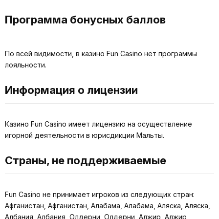
Программа бонусных баллов
По всей видимости, в казино Fun Casino нет программы
лояльности.
Информация о лицензии
Казино Fun Casino имеет лицензию на осуществление
игорной деятельности в юрисдикции Мальты.
Страны, не поддерживаемые
Fun Casino не принимает игроков из следующих стран:
Афганистан, Афганистан, Алабама, Алабама, Аляска, Аляска,
Албания, Албания, Олдерни, Олдерни, Алжир, Алжир,