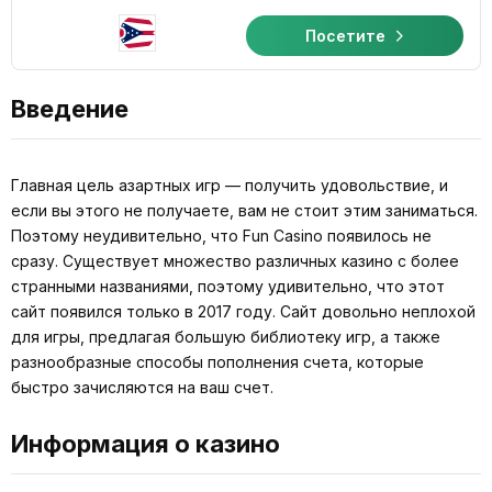
Посетите
Введение
Главная цель азартных игр — получить удовольствие, и
если вы этого не получаете, вам не стоит этим заниматься.
Поэтому неудивительно, что Fun Casino появилось не
сразу. Существует множество различных казино с более
странными названиями, поэтому удивительно, что этот
сайт появился только в 2017 году. Сайт довольно неплохой
для игры, предлагая большую библиотеку игр, а также
разнообразные способы пополнения счета, которые
быстро зачисляются на ваш счет.
Информация о казино