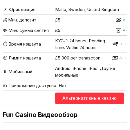
📌 Юрисдикция
Malta, Sweden, United Kingdom
💰 Мин. депозит
£5
A-
💸 Мин. сумма снятия
£5
A-
KYC: 1-24 hours; Pending
⏱️ Время кэшаута
B++
time: Within 24 hours
🤑 Лимит кэшаута
£5,000 per tranasction
A++
Android, iPhone, iPad, Другие
📱 Мобильный
мобильные
👍 Приложение доступно
Нет
Альтернативные казино
Fun Casino Видеообзор