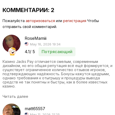
КОММЕНТАРИИ:
2
Пожалуйста
авторизоваться
или
регистрация
Чтобы
отправить свой комментарий.
RoseMamiii
May 16, 2026 19:34
4.1
/ 5
Потрясающий
Казино Jacks Pay отличается смелым, современным
дизайном, но его общая репутация всё ещё формируется, и
существует ограниченное количество отзывов игроков,
подтверждающих надёжность. Бонусы кажутся щедрыми,
однако требования к отыгрышу и процедуры вывода
средств не так понятны и быстры, как в более известных
казино.
Читать далее
matt65557
May 11, 2026 21:25