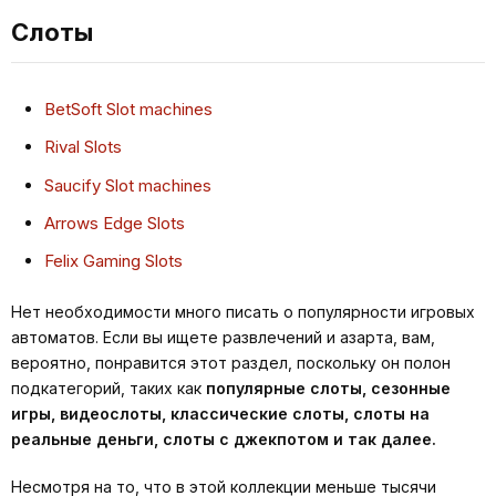
Слоты
BetSoft Slot machines
Rival Slots
Saucify Slot machines
Arrows Edge Slots
Felix Gaming Slots
Нет необходимости много писать о популярности игровых
автоматов. Если вы ищете развлечений и азарта, вам,
вероятно, понравится этот раздел, поскольку он полон
подкатегорий, таких как
популярные слоты, сезонные
игры, видеослоты, классические слоты, слоты на
реальные деньги, слоты с джекпотом и так далее.
Несмотря на то, что в этой коллекции меньше тысячи