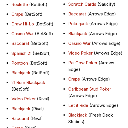
Scratch Cards
(Saucify)
Roulette
(BetSoft)
Baccarat
(Arrows Edge)
Craps
(BetSoft)
Pokerjack
(Arrows Edge)
Draw Hi-Lo
(BetSoft)
Blackjack
(Arrows Edge)
Casino War
(BetSoft)
Casino War
(Arrows Edge)
Baccarat
(BetSoft)
Video Poker
(Arrows Edge)
Spanish 21
(BetSoft)
Pai Gow Poker
(Arrows
Pontoon
(BetSoft)
Edge)
Blackjack
(BetSoft)
Craps
(Arrows Edge)
21 Burn Blackjack
Caribbean Stud Poker
(BetSoft)
(Arrows Edge)
Video Poker
(Rival)
Let it Ride
(Arrows Edge)
Blackjack
(Rival)
Blackjack
(Fresh Deck
Baccarat
(Rival)
Studios)