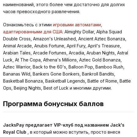
наименований, этого более чем достаточно для долгих
часов превосходного развлечения.
Ознакомьтесь с этими
игровыми автоматами,
адаптированными для США:
Almighty Dollar, Alpha Squad
Double Cross, Amazon's Unleashed, Ancient Aztec Bonanza,
Animal Arcade, Anubis Fortune, April Fury, April's Treasure,
Arabian Tales, Arcade Fortunes, Arcadia, Aruban Nights, Astral
Luck, At The Copa, Athena's Millions, Aztec Gold Bonanza,
Aztec Warrior, Back to the 60's, Balloon Pop, Bamboo Rush,
Bananas Wild, Bankers Gone Bonkers, Bankroll Bandits,
Basketball Bonanza, Basketball Legends, Battle of Rome, Battle
Ops, Beijing Nights, Best of Luck и многими другими.
Программа бонусных баллов
JacksPay предлагает VIP-клуб под названием Jack's
Royal Club
, в который можно вступить, просто внеся