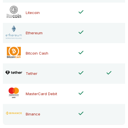
Litecoin
Ethereum
Bitcoin Cash
Tether
MasterCard Debit
Binance