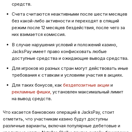
средств.
Счета считаются неактивными после шести месяцев
без какой-либо активности и переходят в спящий
режим после 12 месяцев бездействия, после чего за
них взимается комиссия.
В случае нарушения условий и положений казино,
JacksPay имеет право конфисковать любые
доступные средства и ожидающие вывода средства.
Для игроков из разных стран могут действовать иные
требования к ставкам и условиям участия в акциях.
Для таких бонусов, как
бездепозитные акции
и
рекламные фишки,
установлен максимальный лимит
на вывод средств.
Что касается банковских операций в JacksPay, стоит
отметить, что участникам казино будут доступны
различные варианты, включая популярные дебетовые и