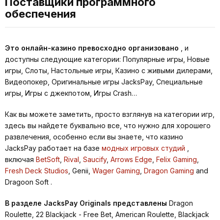
Поставщики программного
обеспечения
Это онлайн-казино превосходно организовано
, и
доступны следующие категории: Популярные игры, Новые
игры, Слоты, Настольные игры, Казино с живыми дилерами,
Видеопокер, Оригинальные игры JacksPay, Специальные
игры, Игры с джекпотом, Игры Crash…
Как вы можете заметить, просто взглянув на категории игр,
здесь вы найдете буквально все, что нужно для хорошего
развлечения, особенно если вы знаете, что казино
JacksPay работает на базе
модных игровых студий
,
включая
BetSoft
,
Rival
,
Saucify
,
Arrows Edge
,
Felix Gaming
,
Fresh Deck Studios
, Genii,
Wager Gaming
,
Dragon Gaming
and
Dragoon Soft .
В разделе JacksPay Originals представлены
Dragon
Roulette, 22 Blackjack - Free Bet, American Roulette, Blackjack