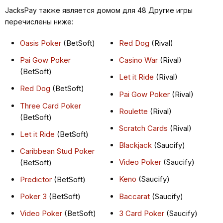
JacksPay также является домом для 48 Другие игры
перечислены ниже:
Oasis Poker
(BetSoft)
Red Dog
(Rival)
Pai Gow Poker
Casino War
(Rival)
(BetSoft)
Let it Ride
(Rival)
Red Dog
(BetSoft)
Pai Gow Poker
(Rival)
Three Card Poker
Roulette
(Rival)
(BetSoft)
Scratch Cards
(Rival)
Let it Ride
(BetSoft)
Blackjack
(Saucify)
Caribbean Stud Poker
Video Poker
(Saucify)
(BetSoft)
Keno
(Saucify)
Predictor
(BetSoft)
Baccarat
(Saucify)
Poker 3
(BetSoft)
3 Card Poker
(Saucify)
Video Poker
(BetSoft)