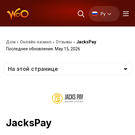
Ру
Дом
Онлайн-казино
Отзывы
JacksPay
›
›
›
Последнее обновление: May 15, 2026
На этой странице
JacksPay