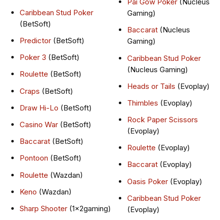
Pai Gow Poker
(Nucleus
Caribbean Stud Poker
Gaming)
(BetSoft)
Baccarat
(Nucleus
Predictor
(BetSoft)
Gaming)
Poker 3
(BetSoft)
Caribbean Stud Poker
(Nucleus Gaming)
Roulette
(BetSoft)
Heads or Tails
(Evoplay)
Craps
(BetSoft)
Thimbles
(Evoplay)
Draw Hi-Lo
(BetSoft)
Rock Paper Scissors
Casino War
(BetSoft)
(Evoplay)
Baccarat
(BetSoft)
Roulette
(Evoplay)
Pontoon
(BetSoft)
Baccarat
(Evoplay)
Roulette
(Wazdan)
Oasis Poker
(Evoplay)
Keno
(Wazdan)
Caribbean Stud Poker
Sharp Shooter
(1x2gaming)
(Evoplay)