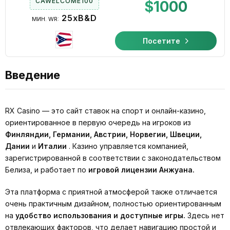
CAWELCOME100
$1000
25xB&D
МИН. WR:
Посетите
Введение
RX Casino — это сайт ставок на спорт и онлайн-казино,
ориентированное в первую очередь на игроков из
Финляндии, Германии, Австрии, Норвегии, Швеции,
Дании
и
Италии
. Казино управляется компанией,
зарегистрированной в соответствии с законодательством
Белиза, и работает по
игровой лицензии Анжуана.
Эта платформа с приятной атмосферой также отличается
очень практичным дизайном, полностью ориентированным
на
удобство использования и доступные игры.
Здесь нет
отвлекающих факторов, что делает навигацию простой и