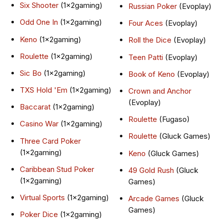
Six Shooter
(1x2gaming)
Russian Poker
(Evoplay)
Odd One In
(1x2gaming)
Four Aces
(Evoplay)
Keno
(1x2gaming)
Roll the Dice
(Evoplay)
Roulette
(1x2gaming)
Teen Patti
(Evoplay)
Sic Bo
(1x2gaming)
Book of Keno
(Evoplay)
TXS Hold 'Em
(1x2gaming)
Crown and Anchor
(Evoplay)
Baccarat
(1x2gaming)
Roulette
(Fugaso)
Casino War
(1x2gaming)
Roulette
(Gluck Games)
Three Card Poker
(1x2gaming)
Keno
(Gluck Games)
Caribbean Stud Poker
49 Gold Rush
(Gluck
(1x2gaming)
Games)
Virtual Sports
(1x2gaming)
Arcade Games
(Gluck
Games)
Poker Dice
(1x2gaming)