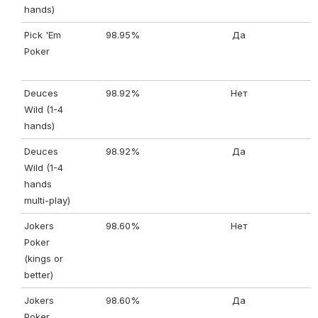
hands)
Pick 'Em
98.95%
Да
Poker
Deuces
98.92%
Нет
Wild (1-4
hands)
Deuces
98.92%
Да
Wild (1-4
hands
multi-play)
Jokers
98.60%
Нет
Poker
(kings or
better)
Jokers
98.60%
Да
Poker