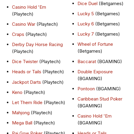
Dice Duel
(Betgames)
Casino Hold 'Em
Lucky 5
(Betgames)
(Playtech)
Lucky 6
(Betgames)
Casino War
(Playtech)
Lucky 7
(Betgames)
Craps
(Playtech)
Wheel of Fortune
Derby Day Horse Racing
(Betgames)
(Playtech)
Baccarat
(BGAMING)
Dice Twister
(Playtech)
Double Exposure
Heads or Tails
(Playtech)
(BGAMING)
Jackpot Darts
(Playtech)
Pontoon
(BGAMING)
Keno
(Playtech)
Caribbean Stud Poker
Let Them Ride
(Playtech)
(BGAMING)
Mahjong
(Playtech)
Casino Hold 'Em
Mega Ball
(Playtech)
(BGAMING)
Pai Gow Poker
(Playtech)
Heads or Tails