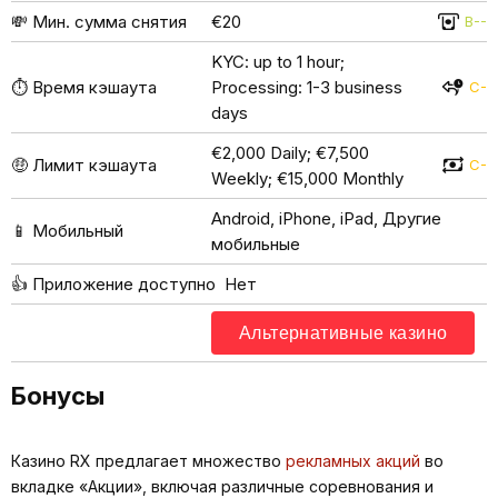
💸 Мин. сумма снятия
€20
B--
KYC: up to 1 hour;
⏱️ Время кэшаута
Processing: 1-3 business
C-
days
€2,000 Daily; €7,500
🤑 Лимит кэшаута
C-
Weekly; €15,000 Monthly
Android, iPhone, iPad, Другие
📱 Мобильный
мобильные
👍 Приложение доступно
Нет
Альтернативные казино
Бонусы
Казино RX предлагает множество
рекламных акций
во
вкладке «Акции», включая различные соревнования и