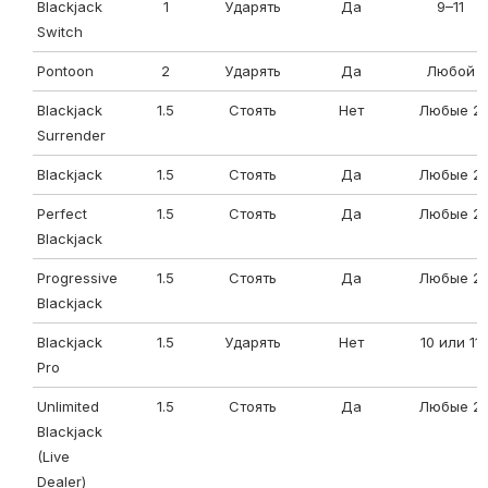
Blackjack
1
Ударять
Да
9–11
Switch
Pontoon
2
Ударять
Да
Любой
Blackjack
1.5
Стоять
Нет
Любые 2
Surrender
Blackjack
1.5
Стоять
Да
Любые 2
Perfect
1.5
Стоять
Да
Любые 2
Blackjack
Progressive
1.5
Стоять
Да
Любые 2
Blackjack
Blackjack
1.5
Ударять
Нет
10 или 11
Pro
Unlimited
1.5
Стоять
Да
Любые 2
Blackjack
(Live
Dealer)