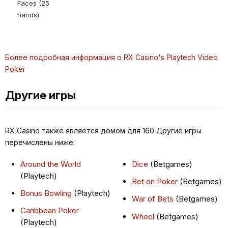
Faces (25
hands)
Более подробная информация о RX Casino's Playtech Video
Poker
Другие игры
RX Casino также является домом для 160 Другие игры
перечислены ниже:
Around the World
Dice
(Betgames)
(Playtech)
Bet on Poker
(Betgames)
Bonus Bowling
(Playtech)
War of Bets
(Betgames)
Caribbean Poker
Wheel
(Betgames)
(Playtech)