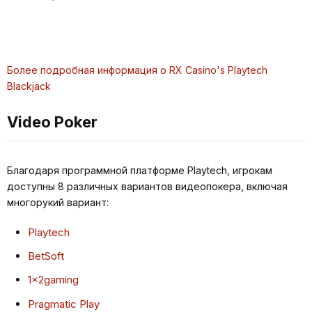
Более подробная информация о RX Casino's Playtech
Blackjack
Video Poker
Благодаря программной платформе Playtech, игрокам
доступны 8 различных вариантов видеопокера, включая
многорукий вариант:
Playtech
BetSoft
1x2gaming
Pragmatic Play