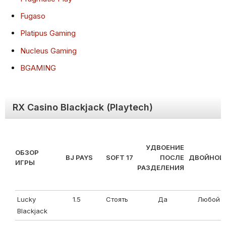
Fugaso
Platipus Gaming
Nucleus Gaming
BGAMING
RX Casino Blackjack (Playtech)
УДВОЕНИЕ
ОБЗОР
BJ PAYS
SOFT 17
ПОСЛЕ
ДВОЙНОЙ
ИГРЫ
РАЗДЕЛЕНИЯ
Lucky
1.5
Стоять
Да
Любой
Blackjack