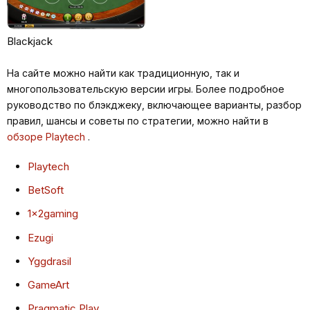
Blackjack
На сайте можно найти как традиционную, так и
многопользовательскую версии игры. Более подробное
руководство по блэкджеку, включающее варианты, разбор
правил, шансы и советы по стратегии, можно найти в
обзоре Playtech
.
Playtech
BetSoft
1x2gaming
Ezugi
Yggdrasil
GameArt
Pragmatic Play