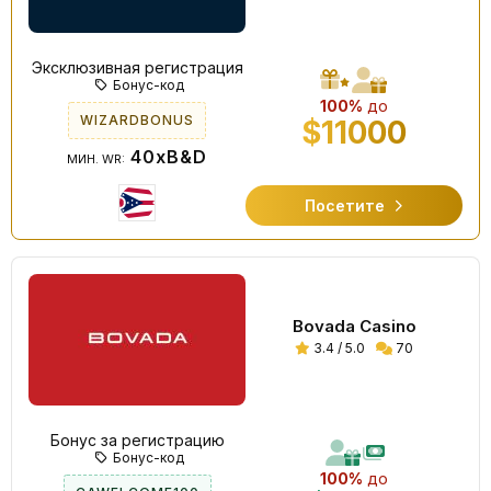
Эксклюзивная регистрация
Бонус-код
100%
до
WIZARDBONUS
$11000
40xB&D
МИН. WR:
Посетите
Bovada Casino
3.4 / 5.0
70
Бонус за регистрацию
Бонус-код
100%
до