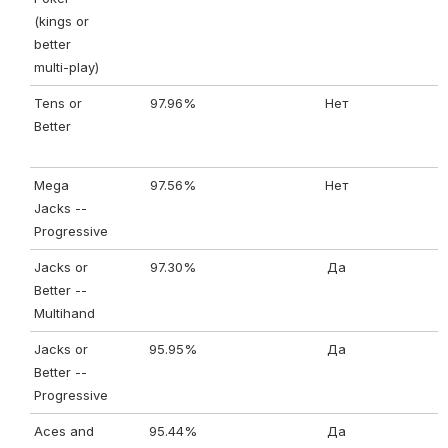
(kings or
better
multi-play)
Tens or
97.96%
Нет
Better
Mega
97.56%
Нет
Jacks --
Progressive
Jacks or
97.30%
Да
Better --
Multihand
Jacks or
95.95%
Да
Better --
Progressive
Aces and
95.44%
Да