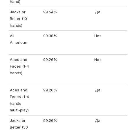
hand)
Jacks or
99.54%
Да
Better (10
hands)
All
99.38%
Нет
American
Aces and
99.26%
Нет
Faces (1-4
hands)
Aces and
99.26%
Да
Faces (1-4
hands
multi-play)
Jacks or
99.26%
Да
Better (50