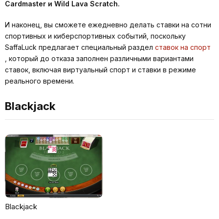
Cardmaster и Wild Lava Scratch.
И наконец, вы сможете ежедневно делать ставки на сотни
спортивных и киберспортивных событий, поскольку
SaffaLuck предлагает специальный раздел
ставок на спорт
, который до отказа заполнен различными вариантами
ставок, включая виртуальный спорт и ставки в режиме
реального времени.
Blackjack
Blackjack