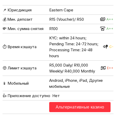
📌 Юрисдикция
Eastern Cape
💰 Мин. депозит
R15 (Voucher)/ R50
A++
💸 Мин. сумма снятия
R100
A++
KYC: within 24 hours;
Pending Time: 24-72 hours;
⏱️ Время кэшаута
C-
Processing Time: 24-48
hours
R5,000 Daily/ R10,000
🤑 Лимит кэшаута
E++
Weekly/ R40,000 Monthly
Android, iPhone, iPad, Другие
📱 Мобильный
мобильные
👍 Приложение доступно
Нет
Альтернативные казино