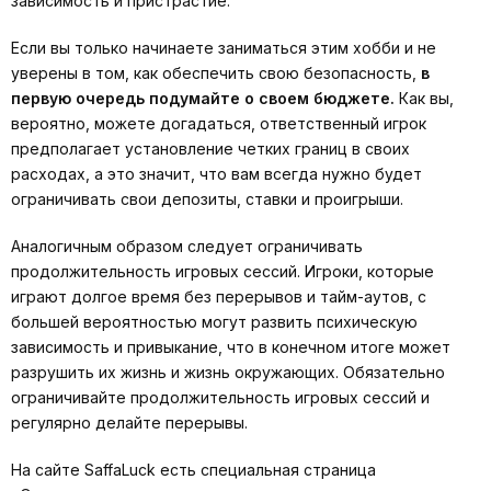
зависимость и пристрастие.
Если вы только начинаете заниматься этим хобби и не
уверены в том, как обеспечить свою безопасность,
в
первую очередь подумайте о своем бюджете.
Как вы,
вероятно, можете догадаться, ответственный игрок
предполагает установление четких границ в своих
расходах, а это значит, что вам всегда нужно будет
ограничивать свои депозиты, ставки и проигрыши.
Аналогичным образом следует ограничивать
продолжительность игровых сессий. Игроки, которые
играют долгое время без перерывов и тайм-аутов, с
большей вероятностью могут развить психическую
зависимость и привыкание, что в конечном итоге может
разрушить их жизнь и жизнь окружающих. Обязательно
ограничивайте продолжительность игровых сессий и
регулярно делайте перерывы.
На сайте SaffaLuck есть специальная страница