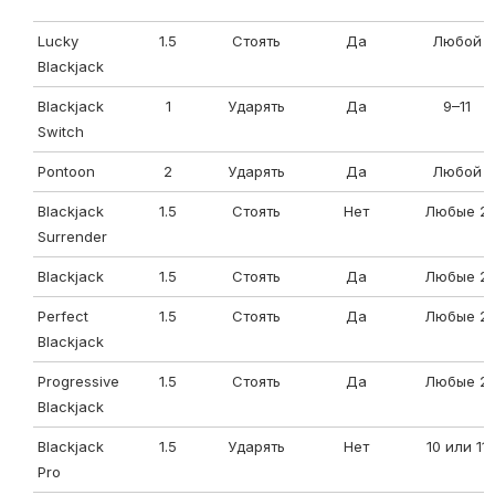
Lucky
1.5
Стоять
Да
Любой
Blackjack
Blackjack
1
Ударять
Да
9–11
Switch
Pontoon
2
Ударять
Да
Любой
Blackjack
1.5
Стоять
Нет
Любые 2
Surrender
Blackjack
1.5
Стоять
Да
Любые 2
Perfect
1.5
Стоять
Да
Любые 2
Blackjack
Progressive
1.5
Стоять
Да
Любые 2
Blackjack
Blackjack
1.5
Ударять
Нет
10 или 11
Pro