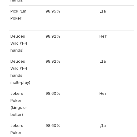
Pick 'Em
98.95%
Да
Poker
Deuces
98.92%
Нет
Wild (1-4
hands)
Deuces
98.92%
Да
Wild (1-4
hands
multi-play)
Jokers
98.60%
Нет
Poker
(kings or
better)
Jokers
98.60%
Да
Poker