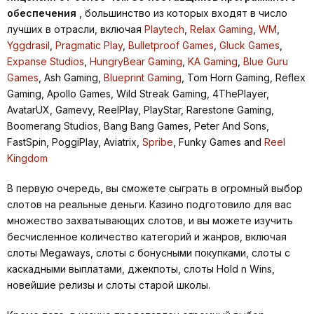
обеспечения
, большинство из которых входят в число
лучших в отрасли, включая
Playtech
,
Relax Gaming
,
WM
,
Yggdrasil
,
Pragmatic Play
,
Bulletproof Games
,
Gluck Games
,
Expanse Studios
,
HungryBear Gaming
,
KA Gaming
,
Blue Guru
Games
, Ash Gaming,
Blueprint Gaming
, Tom Horn Gaming, Reflex
Gaming, Apollo Games, Wild Streak Gaming, 4ThePlayer,
AvatarUX, Gamevy, ReelPlay, PlayStar, Rarestone Gaming,
Boomerang Studios, Bang Bang Games, Peter And Sons,
FastSpin, PoggiPlay, Aviatrix,
Spribe
, Funky Games and
Reel
Kingdom
В первую очередь, вы сможете сыграть в огромный выбор
слотов на реальные деньги. Казино подготовило для вас
множество захватывающих слотов, и вы можете изучить
бесчисленное количество категорий и жанров, включая
слоты Megaways, слоты с бонусными покупками, слоты с
каскадными выплатами, джекпоты, слоты Hold n Wins,
новейшие релизы и слоты старой школы.