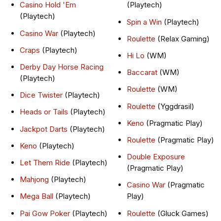
Casino Hold 'Em
(Playtech)
(Playtech)
Spin a Win
(Playtech)
Casino War
(Playtech)
Roulette
(Relax Gaming)
Craps
(Playtech)
Hi Lo
(WM)
Derby Day Horse Racing
Baccarat
(WM)
(Playtech)
Roulette
(WM)
Dice Twister
(Playtech)
Roulette
(Yggdrasil)
Heads or Tails
(Playtech)
Keno
(Pragmatic Play)
Jackpot Darts
(Playtech)
Roulette
(Pragmatic Play)
Keno
(Playtech)
Double Exposure
Let Them Ride
(Playtech)
(Pragmatic Play)
Mahjong
(Playtech)
Casino War
(Pragmatic
Mega Ball
(Playtech)
Play)
Pai Gow Poker
(Playtech)
Roulette
(Gluck Games)