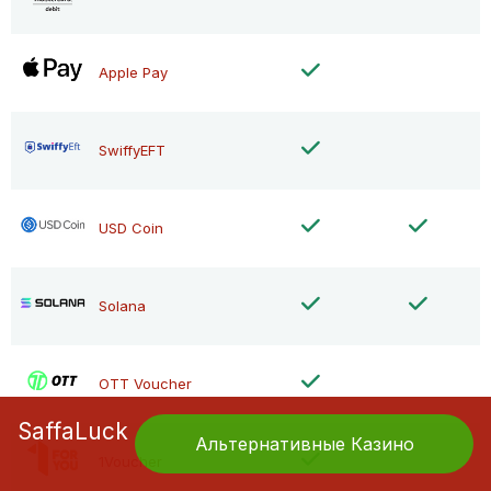
Apple Pay
SwiffyEFT
USD Coin
Solana
OTT Voucher
SaffaLuck
Альтернативные Казино
1Voucher