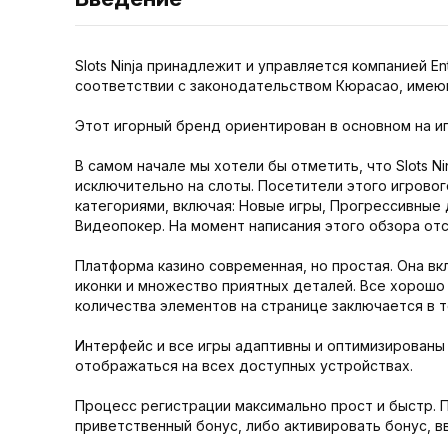
Slots Ninja принадлежит и управляется компанией En
соответствии с законодательством Кюрасао, имею
Этот игорный бренд ориентирован в основном на и
В самом начале мы хотели бы отметить, что Slots N
исключительно на слоты. Посетители этого игровог
категориями, включая: Новые игры, Прогрессивные 
Видеопокер. На момент написания этого обзора от
Платформа казино современная, но простая. Она в
иконки и множество приятных деталей. Все хорошо
количества элементов на странице заключается в т
Интерфейс и все игры адаптивны и оптимизированы
отображаться на всех доступных устройствах.
Процесс регистрации максимально прост и быстр. П
приветственный бонус, либо активировать бонус, в