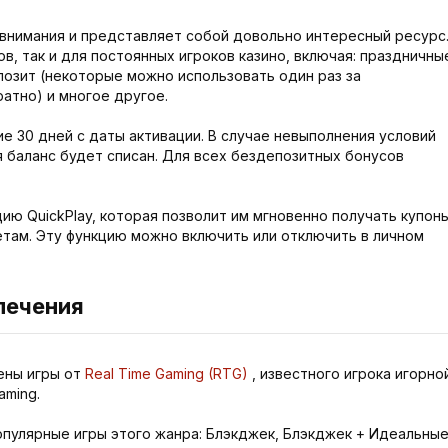
внимания и представляет собой довольно интересный ресурс
в, так и для постоянных игроков казино, включая: праздничны
озит (некоторые можно использовать один раз за
атно) и многое другое.
 30 дней с даты активации. В случае невыполнения условий
 баланс будет списан. Для всех бездепозитных бонусов
ию QuickPlay, которая позволит им мгновенно получать купон
етам. Эту функцию можно включить или отключить в личном
печения
ены игры от
Real Time Gaming (RTG)
, известного игрока игорно
aming.
опулярные игры этого жанра: Блэкджек, Блэкджек + Идеальны