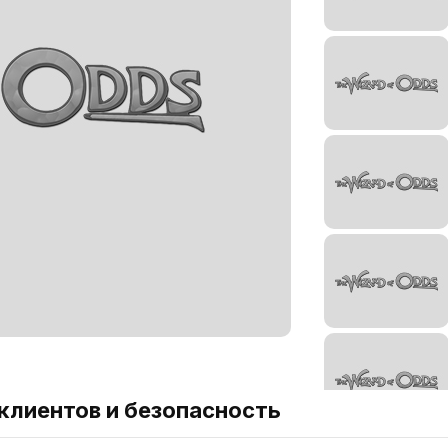
клиентов и безопасность