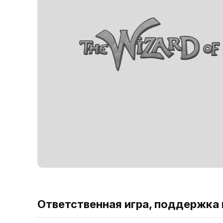
Ответственная игра, поддержка 