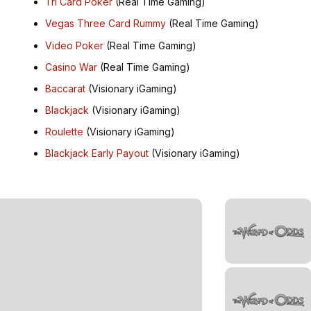
Tri Card Poker
(Real Time Gaming)
Vegas Three Card Rummy
(Real Time Gaming)
Video Poker
(Real Time Gaming)
Casino War
(Real Time Gaming)
Baccarat
(Visionary iGaming)
Blackjack
(Visionary iGaming)
Roulette
(Visionary iGaming)
Blackjack Early Payout
(Visionary iGaming)