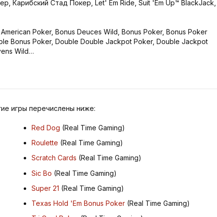
 Карибский Стад Покер, Let' Em Ride, Suit 'Em Up™ BlackJack,
l American Poker, Bonus Deuces Wild, Bonus Poker, Bonus Poker
ble Bonus Poker, Double Double Jackpot Poker, Double Jackpot
vens Wild…
угие игры перечислены ниже:
Red Dog
(Real Time Gaming)
Roulette
(Real Time Gaming)
Scratch Cards
(Real Time Gaming)
Sic Bo
(Real Time Gaming)
Super 21
(Real Time Gaming)
Texas Hold 'Em Bonus Poker
(Real Time Gaming)