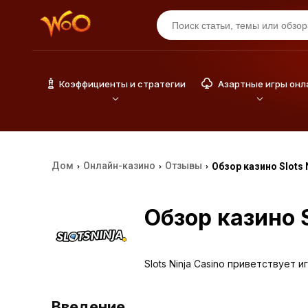
Коэффициенты и стратегии
Азартные игры онл
Дом
Онлайн-казино
Отзывы
Обзор казино Slots 
›
›
›
Обзор казино S
Slots Ninja Casino приветствует и
Введение