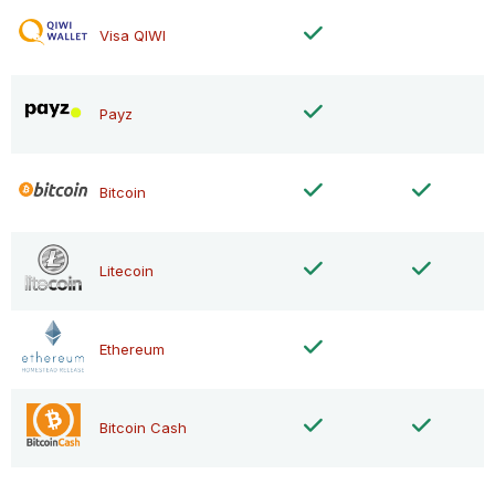
Visa QIWI
Payz
Bitcoin
Litecoin
Ethereum
Bitcoin Cash