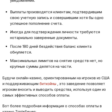
уведомления.
Выплаты производятся клиентам, подтвердившим
свою учетную запись и совершившим хотя бы одно
успешное пополнение счета.
Иногда для подтверждения личности требуются
нотариально заверенные документы.
После 180 дней бездействия баланс клиента
обнуляется.
Максимальных лимитов на снятие средств нет, но
крупные суммы делятся на части.
Будучи онлайн-казино, ориентированным на игроков из США
и поддерживающим
биткойны
, это заведение позволяет
игрокам вносить и выводить средства, используя один из
самых эффективных способов оплаты.
Вот более подробная информация о способах оплаты в
казино TripleSeven: