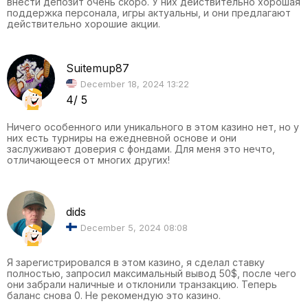
внести депозит очень скоро. У них действительно хорошая
поддержка персонала, игры актуальны, и они предлагают
действительно хорошие акции.
Suitemup87
December 18, 2024 13:22
4
/ 5
Ничего особенного или уникального в этом казино нет, но у
них есть турниры на ежедневной основе и они
заслуживают доверия с фондами. Для меня это нечто,
отличающееся от многих других!
dids
December 5, 2024 08:08
Я зарегистрировался в этом казино, я сделал ставку
полностью, запросил максимальный вывод 50$, после чего
они забрали наличные и отклонили транзакцию. Теперь
баланс снова 0. Не рекомендую это казино.