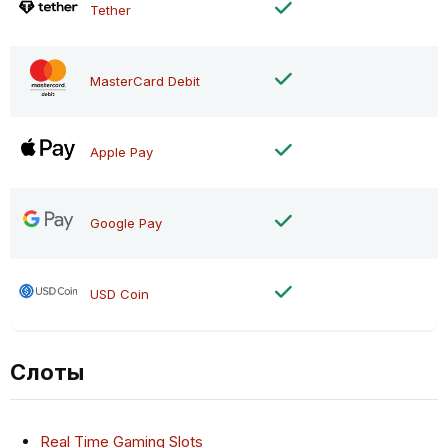
Tether
MasterCard Debit
Apple Pay
Google Pay
USD Coin
Слоты
Real Time Gaming Slots