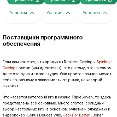
Условия
Условия
Условия
Поставщики программного
обеспечения
Если вам кажется, что продукты Realtime Gaming и
Spinlogic
Gaming
похожи (или идентичны), это потому, что на самом
деле это одна и та же студия. Они просто позиционируют
себя по-разному в зависимости от рынка, на который
выходят.
Что касается категорий игр в казино TripleSeven, то здесь
представлены все основные. Много слотов, солидный
выбор настольных игр (в основном рулетка и блэкджек) и
видеопокер (Bonus Deuces Wild,
Jacks or Better
, Joker