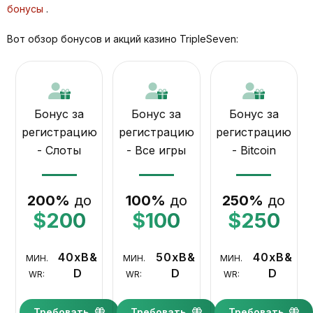
бонусы
.
Вот обзор бонусов и акций казино TripleSeven:
Бонус за
Бонус за
Бонус за
регистрацию
регистрацию
регистрацию
- Слоты
- Все игры
- Bitcoin
200%
до
100%
до
250%
до
$200
$100
$250
40xB&
50xB&
40xB&
МИН.
МИН.
МИН.
D
D
D
WR:
WR:
WR:
Требовать
Требовать
Требовать