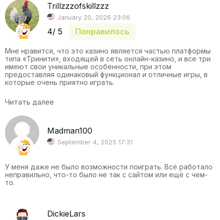
Trillzzzofskillzzz
January 20, 2026 23:06
4
/ 5
Понравилось
Мне нравится, что это казино является частью платформы
типа «Тринити», входящей в сеть онлайн-казино, и все три
имеют свои уникальные особенности, при этом
предоставляя одинаковый функционал и отличные игры, в
которые очень приятно играть.
Читать далее
Madman100
September 4, 2025 17:31
У меня даже не было возможности поиграть. Всё работало
неправильно, что-то было не так с сайтом или ещё с чем-
то.
DickieLars