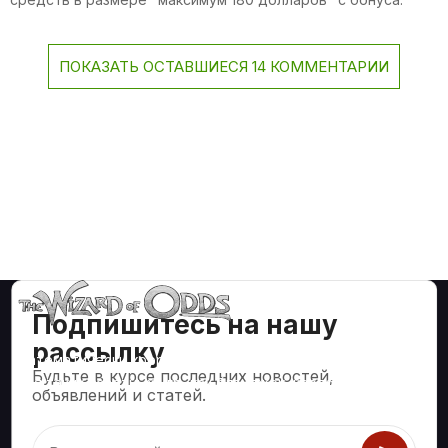
ПОКАЗАТЬ ОСТАВШИЕСЯ 14 КОММЕНТАРИИ
Подпишитесь на нашу
рассылку
Математически корректные стратегии и информация
Будьте в курсе последних новостей,
для таких азартных игр, как блэкджек, крэпс, рулетка и
объявлений и статей.
сотни других.