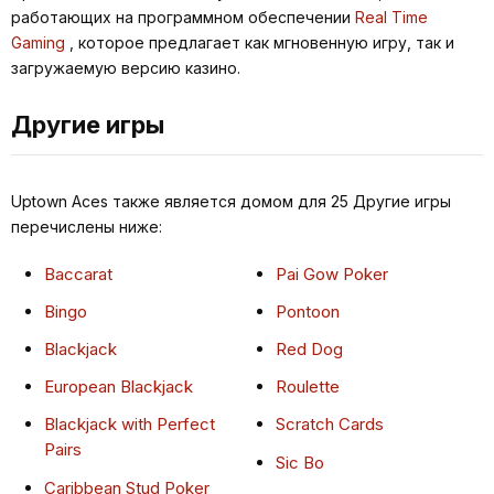
работающих на программном обеспечении
Real Time
Gaming
, которое предлагает как мгновенную игру, так и
загружаемую версию казино.
Другие игры
Uptown Aces также является домом для 25 Другие игры
перечислены ниже:
Baccarat
Pai Gow Poker
Bingo
Pontoon
Blackjack
Red Dog
European Blackjack
Roulette
Blackjack with Perfect
Scratch Cards
Pairs
Sic Bo
Caribbean Stud Poker