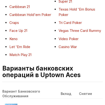
Super 21
Caribbean 21
Texas Hold 'Em Bonus
Caribbean Hold'em Poker
Poker
Craps
Tri Card Poker
Face Up 21
Vegas Three Card Rummy
Keno
Video Poker
Let 'Em Ride
Casino War
Match Play 21
Варианты банковских
операций в Uptown Aces
Вариант Банковского
Вклад
Снятие
Обслуживания