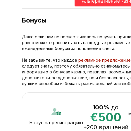
Альтернативные каз
Бонусы
Даже если вам не посчастливилось получить пригл
равно можете рассчитывать на щедрые рекламные 
еженедельные бонусы за пополнение счета.
Не забывайте, что каждое
рекламное предложение
следует знать, поэтому обязательно ознакомьтесь
информацию о бонусах казино, правилах, возможных
дополнительное удовольствие, но и безопасность,
лучшим способом избежать разочарований или люб
100%
до
€500
М
Бонус за регистрацию
+200 вращений