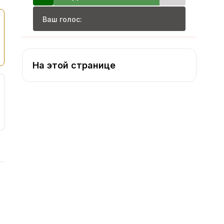
Ваш голос:
На этой странице