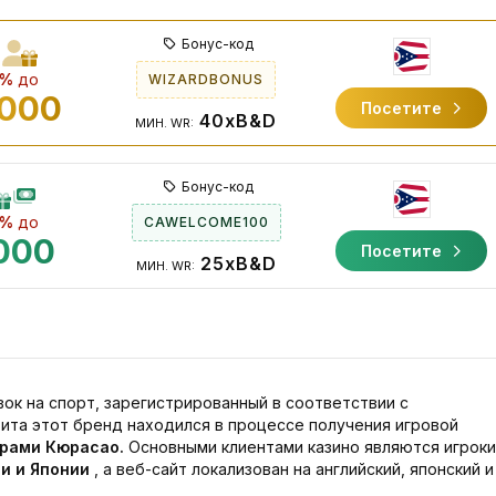
Бонус-код
0%
до
WIZARDBONUS
1000
Посетите
40xB&D
МИН. WR:
Бонус-код
0%
до
CAWELCOME100
000
Посетите
25xB&D
МИН. WR:
вок на спорт, зарегистрированный в соответствии с
ита этот бренд находился в процессе получения игровой
грами Кюрасао.
Основными клиентами казино являются игроки
и и Японии
, а веб-сайт локализован на английский, японский и