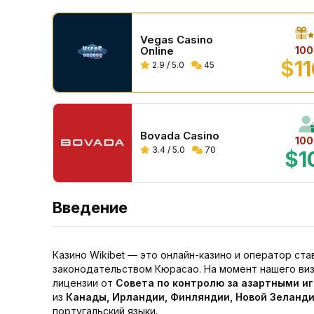
Vegas Casino
10
Online
$1
2.9 / 5.0
45
Bovada Casino
10
3.4 / 5.0
70
$1
Введение
Казино Wikibet — это онлайн-казино и оператор ста
законодательством Кюрасао. На момент нашего виз
лицензии от
Совета по контролю за азартными и
из
Канады, Ирландии, Финляндии, Новой Зеланди
португальский языки.