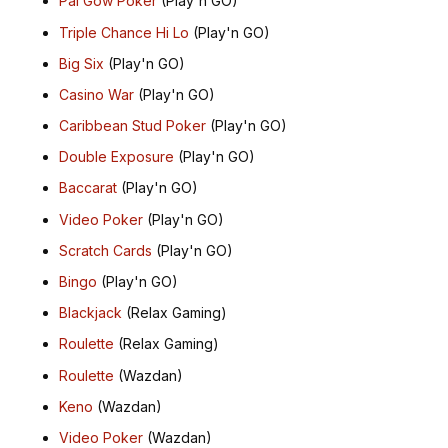
Pai Gow Poker
(Play'n GO)
Triple Chance Hi Lo
(Play'n GO)
Big Six
(Play'n GO)
Casino War
(Play'n GO)
Caribbean Stud Poker
(Play'n GO)
Double Exposure
(Play'n GO)
Baccarat
(Play'n GO)
Video Poker
(Play'n GO)
Scratch Cards
(Play'n GO)
Bingo
(Play'n GO)
Blackjack
(Relax Gaming)
Roulette
(Relax Gaming)
Roulette
(Wazdan)
Keno
(Wazdan)
Video Poker
(Wazdan)