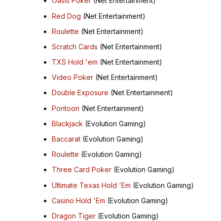
Oasis Poker
(Net Entertainment)
Red Dog
(Net Entertainment)
Roulette
(Net Entertainment)
Scratch Cards
(Net Entertainment)
TXS Hold 'em
(Net Entertainment)
Video Poker
(Net Entertainment)
Double Exposure
(Net Entertainment)
Pontoon
(Net Entertainment)
Blackjack
(Evolution Gaming)
Baccarat
(Evolution Gaming)
Roulette
(Evolution Gaming)
Three Card Poker
(Evolution Gaming)
Ultimate Texas Hold 'Em
(Evolution Gaming)
Casino Hold 'Em
(Evolution Gaming)
Dragon Tiger
(Evolution Gaming)