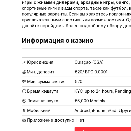
игры с живыми дилерами, аркадные игры, бинго,
спортивные лиги и виды спорта, такие как
футбол, 
популярные варианты. Если вы являетесь поклонни
привлекательными спортивными возможностями. Одн
давайте перейдем к более подробному обзору дост
Информация о казино
📌 Юрисдикция
Curaçao (CGA)
💰 Мин. депозит
€20/ BTC 0.0001
💸 Мин. сумма снятия
€20
⏱️ Время кэшаута
KYC: up to 24 hours; Pending
🤑 Лимит кэшаута
€5,000 Monthly
📱 Мобильный
Android, iPhone, iPad, Дру
👍 Приложение доступно
Нет