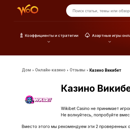
Коэффициенты и стратегии
Азартные игры онл
Дом
Онлайн-казино
Отзывы
Казино Викибет
›
›
›
Казино Викиб
Wikibet Casino не принимает игро
Не волнуйтесь, попробуйте вмес
Вместо этого мы рекомендуем эти 2 проверенных о