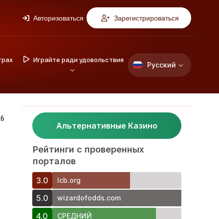
Авторизоваться
Зарегистрироваться
грах
Играйте ради удовольствия
Русский
26
Альтернативные Казино
Рейтинги с проверенных
порталов
3.0
lcb.org
5.0
wizardofodds.com
4.0
СРЕДНИЙ