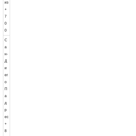
из
+
7
0
0
С
а
н-
Д
и
ег
о
П
а
д
р
ес
+
8