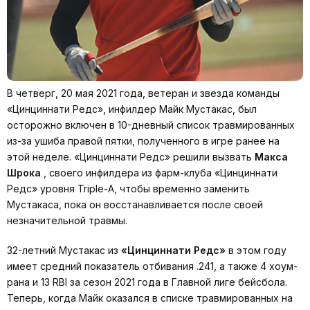
В четверг, 20 мая 2021 года, ветеран и звезда команды
«Цинциннати Редс», инфилдер Майк Мустакас, был
осторожно включен в 10-дневный список травмированных
из-за ушиба правой пятки, полученного в игре ранее на
этой неделе. «Цинциннати Редс» решили вызвать
Макса
Шрока
, своего инфилдера из фарм-клуба «Цинциннати
Редс» уровня Triple-A, чтобы временно заменить
Мустакаса, пока он восстанавливается после своей
незначительной травмы.
32-летний Мустакас из
«Цинциннати Редс»
в этом году
имеет средний показатель отбивания .241, а также 4 хоум-
рана и 13 RBI за сезон 2021 года в Главной лиге бейсбола.
Теперь, когда Майк оказался в списке травмированных на