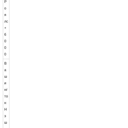
Р
о
я
лс
+
6
0
0
0
В
а
ш
и
нг
то
н
Н
э
ш