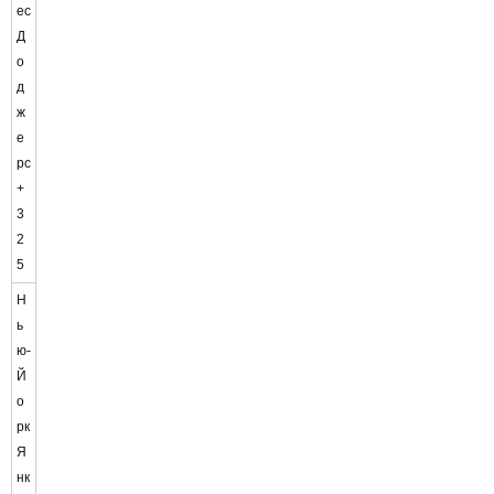
ес
Д
о
д
ж
е
рс
+
3
2
5
Н
ь
ю-
Й
о
рк
Я
нк