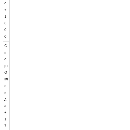
с
+
1
6
0
0
С
п
о
рт
О
кл
е
н
д
а
+
1
7