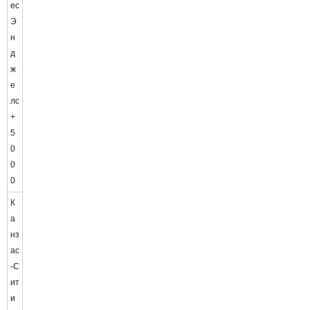
ес
Э
н
д
ж
е
лс
+
5
0
0
0
К
а
нз
ас
-С
ит
и