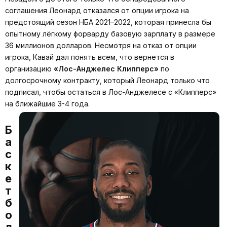
соглашения Леонард отказался от опции игрока на
предстоящий сезон НБА 2021–2022, которая принесла бы
опытному лёгкому форварду базовую зарплату в размере
36 миллионов долларов. Несмотря на отказ от опции
игрока, Кавай дал понять всем, что вернется в
организацию
«Лос-Анджелес Клипперс»
по
долгосрочному контракту, который Леонард только что
подписал, чтобы остаться в Лос-Анджелесе с «Клипперс»
на ближайшие 3-4 года.
Б
а
с
к
е
т
б
о