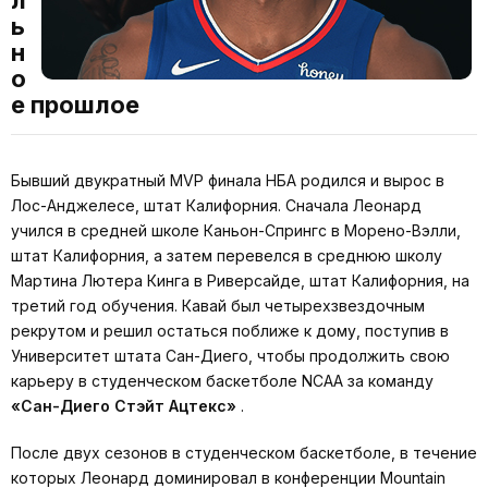
л
ь
н
о
е прошлое
Бывший двукратный MVP финала НБА родился и вырос в
Лос-Анджелесе, штат Калифорния. Сначала Леонард
учился в средней школе Каньон-Спрингс в Морено-Вэлли,
штат Калифорния, а затем перевелся в среднюю школу
Мартина Лютера Кинга в Риверсайде, штат Калифорния, на
третий год обучения. Кавай был четырехзвездочным
рекрутом и решил остаться поближе к дому, поступив в
Университет штата Сан-Диего, чтобы продолжить свою
карьеру в студенческом баскетболе NCAA за команду
«Сан-Диего Стэйт Ацтекс»
.
После двух сезонов в студенческом баскетболе, в течение
которых Леонард доминировал в конференции Mountain