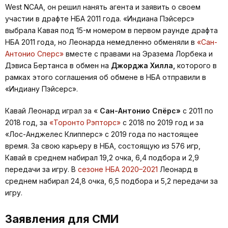
West NCAA, он решил нанять агента и заявить о своем
участии в драфте НБА 2011 года. «Индиана Пэйсерс»
выбрала Кавая под 15-м номером в первом раунде драфта
НБА 2011 года, но Леонарда немедленно обменяли в
«Сан-
Антонио Сперс»
вместе с правами на Эразема Лорбека и
Дэвиса Бертанса в обмен на
Джорджа Хилла,
которого в
рамках этого соглашения об обмене в НБА отправили в
«Индиану Пэйсерс».
Кавай Леонард играл за «
Сан-Антонио Спёрс»
с 2011 по
2018 год, за
«Торонто Рэпторс»
с 2018 по 2019 год и за
«Лос-Анджелес Клипперс» с 2019 года по настоящее
время. За свою карьеру в НБА, состоящую из 576 игр,
Кавай в среднем набирал 19,2 очка, 6,4 подбора и 2,9
передачи за игру. В
сезоне НБА 2020–2021
Леонард в
среднем набирал 24,8 очка, 6,5 подбора и 5,2 передачи за
игру.
Заявления для СМИ