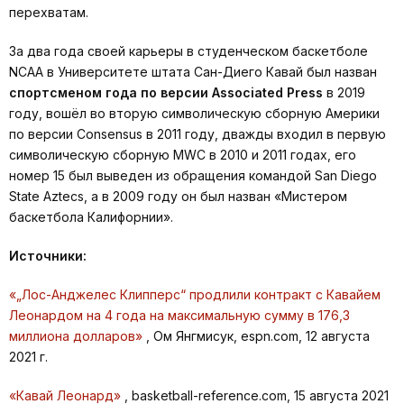
перехватам.
За два года своей карьеры в студенческом баскетболе
NCAA в Университете штата Сан-Диего Кавай был назван
спортсменом года по версии Associated Press
в 2019
году, вошёл во вторую символическую сборную Америки
по версии Consensus в 2011 году, дважды входил в первую
символическую сборную MWC в 2010 и 2011 годах, его
номер 15 был выведен из обращения командой San Diego
State Aztecs, а в 2009 году он был назван «Мистером
баскетбола Калифорнии».
Источники:
«„Лос-Анджелес Клипперс“ продлили контракт с Кавайем
Леонардом на 4 года на максимальную сумму в 176,3
миллиона долларов»
, Ом Янгмисук, espn.com, 12 августа
2021 г.
«Кавай Леонард»
, basketball-reference.com, 15 августа 2021