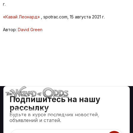
г.
«Кавай Леонард»
, spotrac.com, 15 августа 2021 г.
Автор:
David Green
Подпишитесь на нашу
рассылку
Математически корректные стратегии и информация
Будьте в курсе последних новостей,
для таких азартных игр, как блэкджек, крэпс, рулетка и
объявлений и статей.
сотни других.