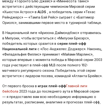
между «Торонто Блю Джейс» и «Миннесота Твинс»
встретится с действующим чемпионом Мировой серии
«Хьюстон Астрос» в
ALDS
, а победитель серии «Техас
Рейнджерс» — «Тампа Бэй Рейс» сыграет с «Балтимор
Ориолс», занимавшими первое место в турнирной таблице.
В Национальной лиге «Аризона Даймондбэкс» отправилась
в Милуоки, чтобы встретиться с «Милуоки Брюэрс»,
победитель которых сразится в
серии плей-офф
Национальной лиги
с «Лос-Анджелес Доджерс». Наконец,
«Филадельфия Филлис» принимает «Майами Марлинс»,
которые впервые с момента победы в Мировой серии 2003
года участвуют в плей-офф MLB после полного 162-
матчевого регулярного сезона. Победитель этой серии
встретится с лидером посева, командой «Атланта Брейвс».
От первого броска в
играх плей-офф
Главной лиги
бейсбола
2023 года до последнего аута в Мировой серии
— я предоставлю вам всю необходимую информацию о
результатах, расписании, аналитике и прогнозах плей-офф,