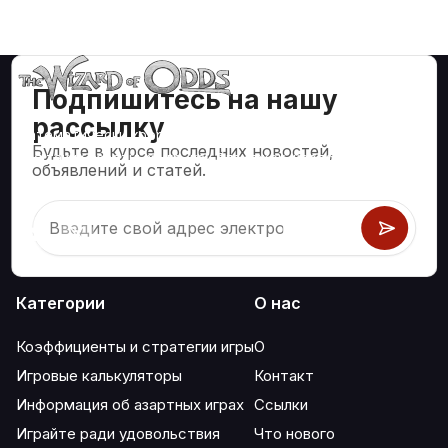
Подпишитесь на нашу
рассылку
Математически корректные стратегии и информация
Будьте в курсе последних новостей,
для таких азартных игр, как блэкджек, крэпс, рулетка и
объявлений и статей.
сотни других.
Категории
О нас
Коэффициенты и стратегии игры
О
Игровые калькуляторы
Контакт
Информация об азартных играх
Ссылки
Играйте ради удовольствия
Что нового