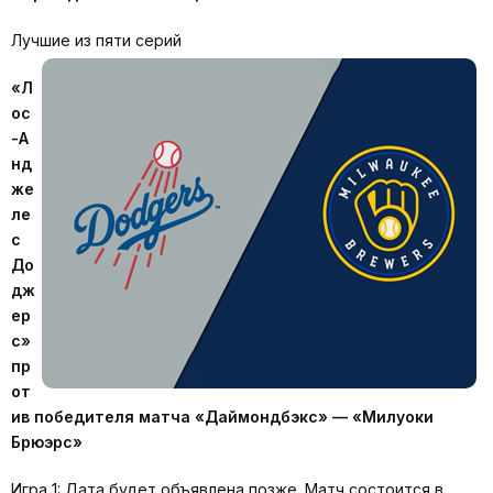
Лучшие из пяти серий
«Л
ос
-А
нд
же
ле
с
До
дж
ер
с»
пр
от
ив победителя матча «Даймондбэкс» — «Милуоки
Брюэрс»
Игра 1: Дата будет объявлена позже. Матч состоится в