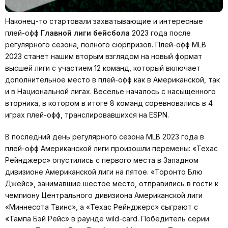
Наконец-то стартовали захватывающие и интересные
плей-офф
Главной лиги бейсбола
2023 года после
регулярного сезона, полного сюрпризов. Плей-офф MLB
2023 станет нашим вторым взглядом на новый формат
высшей лиги с участием 12 команд, который включает
дополнительное место в плей-офф как в Американской, так
и в Национальной лигах. Веселье началось с насыщенного
вторника, в котором в итоге 8 команд соревновались в 4
играх плей-офф, транслировавшихся на ESPN.
В последний день регулярного сезона MLB 2023 года в
плей-офф Американской лиги произошли перемены: «Техас
Рейнджерс» опустились с первого места в Западном
дивизионе Американской лиги на пятое. «Торонто Блю
Джейс», занимавшие шестое место, отправились в гости к
чемпиону Центрального дивизиона Американской лиги
«Миннесота Твинс», а «Техас Рейнджерс» сыграют с
«Тампа Бэй Рейс» в раунде wild-card. Победитель серии