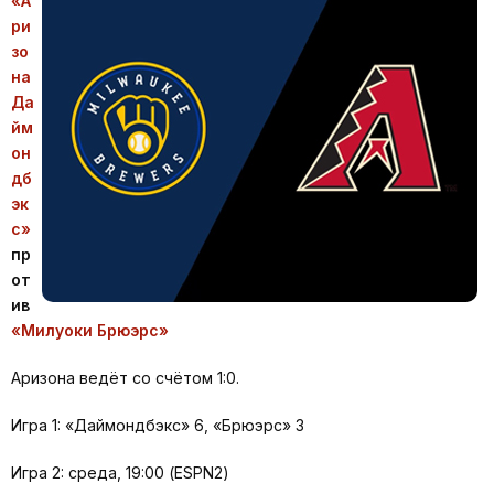
«А
ри
зо
на
Да
йм
он
дб
эк
с»
пр
от
ив
«Милуоки Брюэрс»
Аризона ведёт со счётом 1:0.
Игра 1: «Даймондбэкс» 6, «Брюэрс» 3
Игра 2: среда, 19:00 (ESPN2)