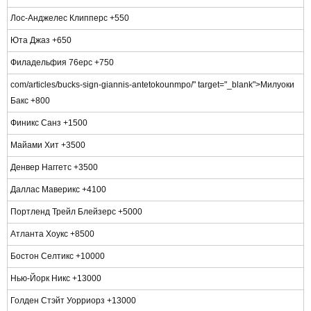
Лос-Анджелес Клипперс +550
Юта Джаз +650
Филадельфия 76ерс +750
com/articles/bucks-sign-giannis-antetokounmpo/" target="_blank">Милуоки
Бакс +800
Финикс Санз +1500
Майами Хит +3500
Денвер Наггетс +3500
Даллас Маверикс +4100
Портленд Трейл Блейзерс +5000
Атланта Хоукс +8500
Бостон Селтикс +10000
Нью-Йорк Никс +13000
Голден Стэйт Уорриорз +13000