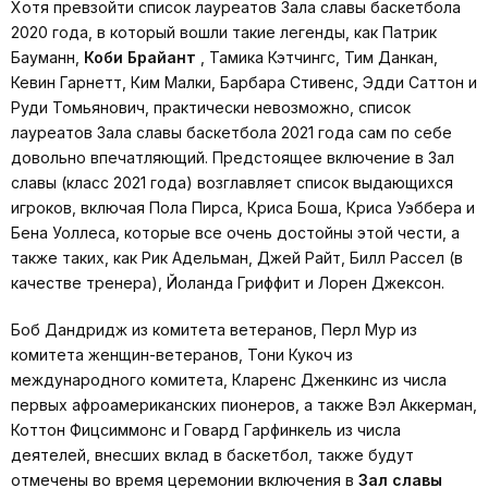
Хотя превзойти список лауреатов Зала славы баскетбола
2020 года, в который вошли такие легенды, как Патрик
Бауманн,
Коби Брайант
, Тамика Кэтчингс, Тим Данкан,
Кевин Гарнетт, Ким Малки, Барбара Стивенс, Эдди Саттон и
Руди Томьянович, практически невозможно, список
лауреатов Зала славы баскетбола 2021 года сам по себе
довольно впечатляющий. Предстоящее включение в Зал
славы (класс 2021 года) возглавляет список выдающихся
игроков, включая Пола Пирса, Криса Боша, Криса Уэббера и
Бена Уоллеса, которые все очень достойны этой чести, а
также таких, как Рик Адельман, Джей Райт, Билл Рассел (в
качестве тренера), Йоланда Гриффит и Лорен Джексон.
Боб Дандридж из комитета ветеранов, Перл Мур из
комитета женщин-ветеранов, Тони Кукоч из
международного комитета, Кларенс Дженкинс из числа
первых афроамериканских пионеров, а также Вэл Аккерман,
Коттон Фицсиммонс и Говард Гарфинкель из числа
деятелей, внесших вклад в баскетбол, также будут
отмечены во время церемонии включения в
Зал славы