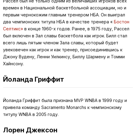
Рассел был не только одним из величайших игроков всех
времен в Национальной баскетбольной ассоциации, но и
первым чернокожим главным тренером НБА. Он выиграл
два чемпионских титула НБА в качестве тренера «
Бостон
Селтикс»
в конце 1960-х годов. Ранее, в 1975 году, Рассел
был включен в Зал славы баскетбола как игрок. Билл стал
всего лишь пятым членом Зала славы, который будет
увековечен как игрок и как тренер, присоединившись к
Джону Вудену, Ленни Уилкинсу, Биллу Шармену и Томми
Хайнсону.
Йоланда Гриффит
Йоланда Гриффит была признана MVP WNBA в 1999 году и
привела команду Sacramento Monarchs к чемпионскому
титулу WNBA в 2005 году.
Лорен Джексон