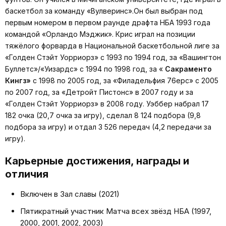
баскетбол за команду «Вулверинс».Он был выбран под
первым номером в первом раунде драфта НБА 1993 года
командой «Орландо Мэджик». Крис играл на позиции
тяжёлого форварда в Национальной баскетбольной лиге за
«Голден Стэйт Уорриорз» с 1993 по 1994 год, за «Вашингтон
Буллетс»/«Уизардс» с 1994 по 1998 год, за «
Сакраменто
Кингз»
с 1998 по 2005 год, за «Филадельфия 76ерс» с 2005
по 2007 год, за «Детройт Пистонс» в 2007 году и за
«Голден Стэйт Уорриорз» в 2008 году. Уэббер набрал 17
182 очка (20,7 очка за игру), сделал 8 124 подбора (9,8
подбора за игру) и отдал 3 526 передач (4,2 передачи за
игру).
Карьерные достижения, награды и
отличия
Включен в Зал славы (2021)
Пятикратный участник Матча всех звёзд НБА (1997,
2000, 2001, 2002, 2003)