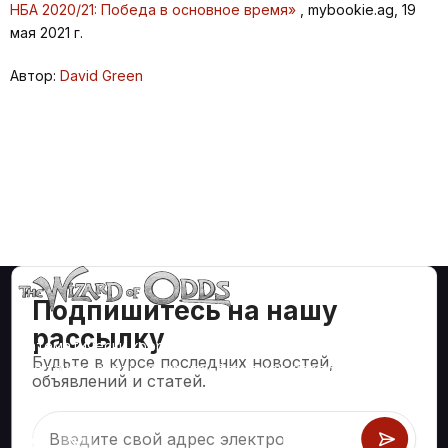
НБА 2020/21: Победа в основное время»
, mybookie.ag, 19
мая 2021 г.
Автор:
David Green
Подпишитесь на нашу
рассылку
Математически корректные стратегии и информация
Будьте в курсе последних новостей,
для таких азартных игр, как блэкджек, крэпс, рулетка и
объявлений и статей.
сотни других.