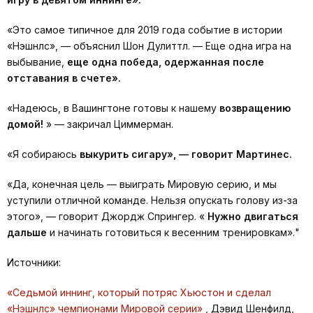
«Это самое типичное для 2019 года событие в истории
«Нэшнлс», —
объяснил Шон Дулиттл.
— Еще одна игра на
выбывание,
еще одна победа, одержанная после
отставания в счете».
«Надеюсь, в Вашингтоне готовы к нашему
возвращению
домой!
» —
закричал Циммерман.
«Я
собираюсь
выкурить сигару», — говорит Мартинес.
«Да, конечная цель — выиграть Мировую серию, и мы
уступили отличной команде. Нельзя опускать голову из-за
этого», —
говорит Джордж Спрингер.
«
Нужно двигаться
дальше
и начинать готовиться к весенним тренировкам».
"
Источники:
«Седьмой иннинг, который потряс Хьюстон и сделал
«Нэшнлс» чемпионами Мировой серии»
, Дэвид Шенфилд,