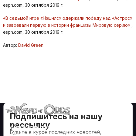
espn.com, 30 октября 2019 г.
«В седьмой игре «Нэшнлс» одержали победу над «Астрос»
и завоевали первую в истории франшизы Мировую серию»
,
espn.com, 30 октября 2019 г.
Автор:
David Green
Подпишитесь на нашу
рассылку
Математически корректные стратегии и информация
Будьте в курсе последних новостей,
для таких азартных игр, как блэкджек, крэпс, рулетка и