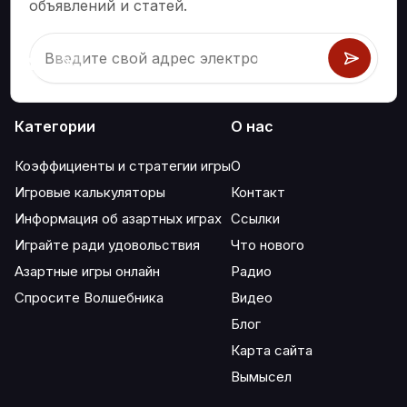
объявлений и статей.
сотни других.
Категории
О нас
Коэффициенты и стратегии игры
О
Игровые калькуляторы
Контакт
Информация об азартных играх
Ссылки
Играйте ради удовольствия
Что нового
Азартные игры онлайн
Радио
Спросите Волшебника
Видео
Блог
Карта сайта
Вымысел