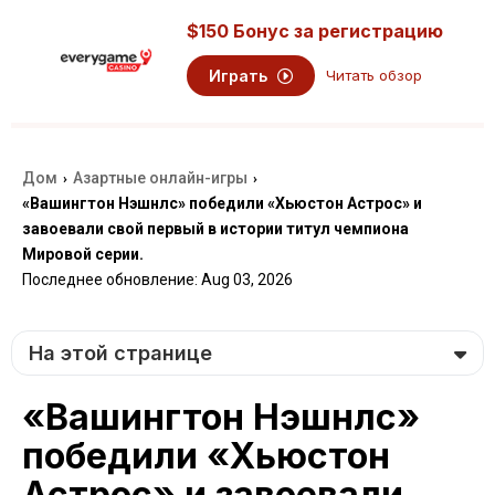
$150 Бонус за регистрацию
Играть
Читать обзор
Дом
Азартные онлайн-игры
›
›
«Вашингтон Нэшнлс» победили «Хьюстон Астрос» и
завоевали свой первый в истории титул чемпиона
Мировой серии.
Последнее обновление: Aug 03, 2026
На этой странице
«Вашингтон Нэшнлс»
победили «Хьюстон
Астрос» и завоевали