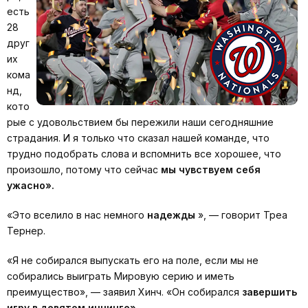
есть
28
друг
их
кома
нд,
кото
рые с удовольствием бы пережили наши сегодняшние
страдания. И я только что сказал нашей команде, что
трудно подобрать слова и вспомнить все хорошее, что
произошло, потому что сейчас
мы чувствуем себя
ужасно».
«Это вселило в нас немного
надежды
», —
говорит Треа
Тернер.
«Я не собирался выпускать его на поле, если мы не
собирались выиграть Мировую серию и иметь
преимущество», —
заявил Хинч.
«Он собирался
завершить
игру в девятом иннинге».