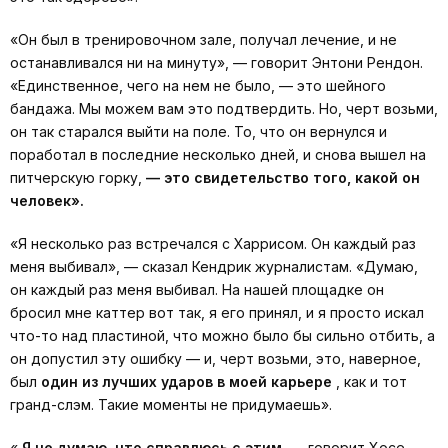
«Он был в тренировочном зале, получал лечение, и не
останавливался ни на минуту», —
говорит Энтони Рендон.
«Единственное, чего на нем не было, — это шейного
бандажа. Мы можем вам это подтвердить. Но, черт возьми,
он так старался выйти на поле. То, что он вернулся и
поработал в последние несколько дней, и снова вышел на
питчерскую горку,
— это свидетельство того, какой он
человек».
«Я несколько раз встречался с Харрисом. Он каждый раз
меня выбивал», —
сказал Кендрик журналистам.
«Думаю,
он каждый раз меня выбивал. На нашей площадке он
бросил мне каттер вот так, я его принял, и я просто искал
что-то над пластиной, что можно было бы сильно отбить, а
он допустил эту ошибку — и, черт возьми, это, наверное,
был
один из лучших ударов в моей карьере
, как и тот
гранд-слэм. Такие моменты не придумаешь».
«
Я не думаю, что справлюсь с этим,
—
говорит Хосе