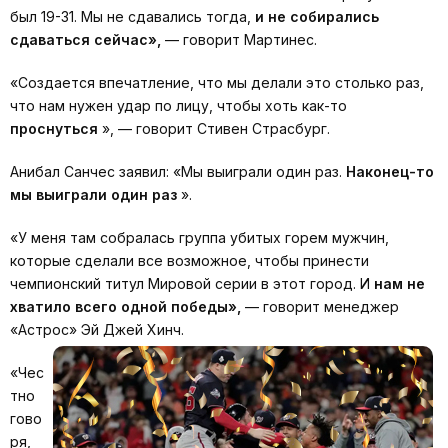
был 19-31. Мы не сдавались тогда,
и не собирались
сдаваться сейчас»,
—
говорит Мартинес.
«Создается впечатление, что мы делали это столько раз,
что нам нужен удар по лицу, чтобы хоть как-то
проснуться
», —
говорит Стивен Страсбург.
Анибал Санчес заявил:
«Мы выиграли один раз.
Наконец-то
мы выиграли один раз
».
«У меня там собралась группа убитых горем мужчин,
которые сделали все возможное, чтобы принести
чемпионский титул Мировой серии в этот город. И
нам не
хватило всего одной победы»,
—
говорит менеджер
«Астрос» Эй Джей Хинч.
«Чес
тно
гово
ря,