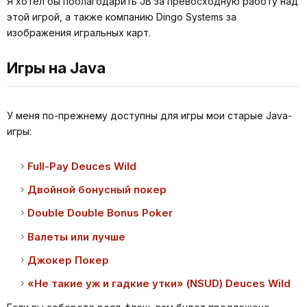
Я хотел бы поблагодарить JB за превосходную работу над
этой игрой, а также компанию Dingo Systems за
JACKS OR BETTER
GAME OVER
Wizard
изображения игральных карт.
Игры на Java
У меня по-прежнему доступны для игры мои старые Java-
игры:
Full-Pay Deuces Wild
Двойной бонусный покер
Double Double Bonus Poker
Валеты или лучше
Джокер Покер
«Не такие уж и гадкие утки» (NSUD) Deuces Wild