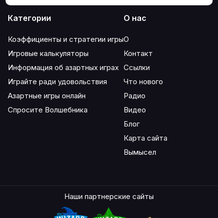
Категории
О нас
Коэффициенты и стратегии игры
О
Игровые калькуляторы
Контакт
Информация об азартных играх
Ссылки
Играйте ради удовольствия
Что нового
Азартные игры онлайн
Радио
Спросите Волшебника
Видео
Блог
Карта сайта
Вымысел
Наши партнерские сайты