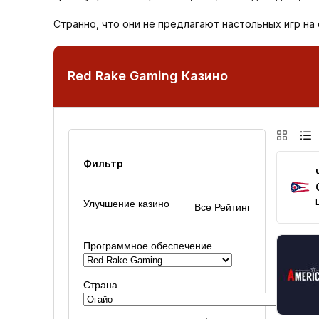
Странно, что они не предлагают настольных игр на о
Red Rake Gaming Казино
Отоб
П
Фильтр
Улучшение казино
Все
Рейтинг
Программное обеспечение
Страна