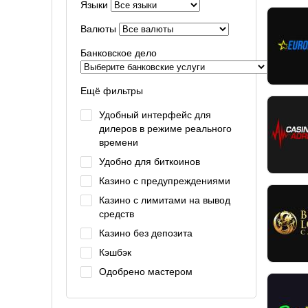
Языки
Валюты
Банковское дело
Ещё фильтры
Удобный интерфейс для
дилеров в режиме реального
времени
Удобно для биткоинов
Казино с предупреждениями
Казино с лимитами на вывод
средств
Казино без депозита
Кэшбэк
Одобрено мастером