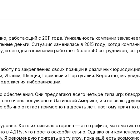
но, работающий с 2011 года. Уникальность компании заключает
льные деньги. Ситуация изменилась в 2015 году, когда компани
ду, и сегодня в компании работает более 40 сотрудников, сот
аботу по закреплению своих позиций в различных юрисдикция
и, Италии, Швеции, Германии и Португалии. Вероятно, мы ув
продолжения либерализации.
 обеспечения. Они предлагают всего четыре типа игр: блэкдж
 оно очень популярно в Латинской Америке, и я не знаю друг
р обычно отстает примерно на десять лет, поэтому приятно ви
 уровне. Хотя их сильная сторона — это графика, математика 
но в 4,21%, что просто оскорбительно. Однако они компенсир
%. Я рекомендую поиграть в эту игру, пока ещё есть возможно