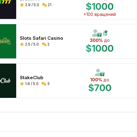
$1000
2.9 / 5.0
21
+100 вращений
Slots Safari Casino
300%
до
2.5 / 5.0
2
$1000
StakeClub
100%
до
1.6 / 5.0
3
$700