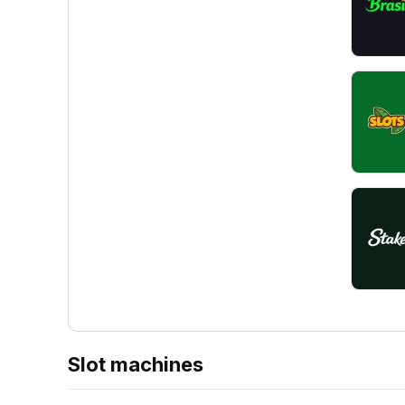
Slot machines