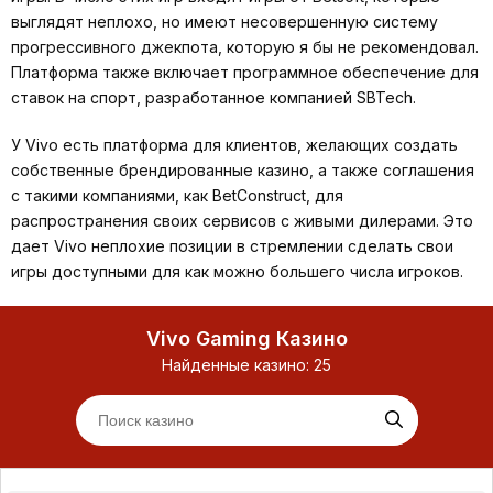
выглядят неплохо, но имеют несовершенную систему
прогрессивного джекпота, которую я бы не рекомендовал.
Платформа также включает программное обеспечение для
ставок на спорт, разработанное компанией SBTech.
У Vivo есть платформа для клиентов, желающих создать
собственные брендированные казино, а также соглашения
с такими компаниями, как BetConstruct, для
распространения своих сервисов с живыми дилерами. Это
дает Vivo неплохие позиции в стремлении сделать свои
игры доступными для как можно большего числа игроков.
Vivo Gaming Казино
Найденные казино:
25