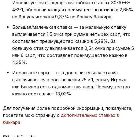
Используется стандартная таблица выплат 30-10-6-
4-2-1, обеспечивающая преимущество казино в 2,65%
по бонусу игрока и 9,37% по бонусу банкира.
Большая/маленькая ставка — за маленькую ставку
выплачивается 1,5 очка при сумме четырех карт, что
составляет преимущество казино в 5,28%. За
большую ставку выплачивается 0,54 очка при сумме 5
или 6 карт, что составляет преимущество казино в
4,35%.
Идеальные пары — эта дополнительная ставка
выплачивается в соотношении 25 к 1, если у Игрока
или Банкира есть одномастная пара. Преимущество
казино составляет 13,03%.
Для получения более подробной информации, пожалуйста,
посетите мою страницу о
дополнительных ставках в
баккара
.