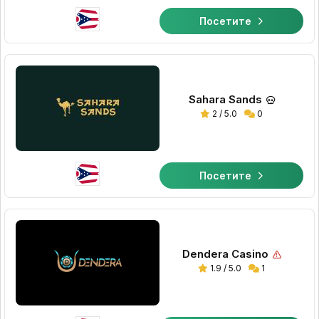
Посетите
Sahara Sands
2 / 5.0
0
Посетите
Dendera Casino
1.9 / 5.0
1