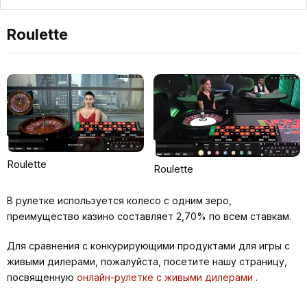
Roulette
Roulette
Roulette
В рулетке используется колесо с одним зеро,
преимущество казино составляет 2,70% по всем ставкам.
Для сравнения с конкурирующими продуктами для игры с
живыми дилерами, пожалуйста, посетите нашу страницу,
посвященную
онлайн-рулетке с живыми дилерами
.