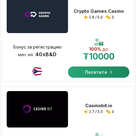
Crypto Games Casino
2.8 / 5.0
3
Бонус за регистрацию
100%
до
40xB&D
₮10000
МИН. WR:
Посетите
Casinobit.io
2.7 / 5.0
3