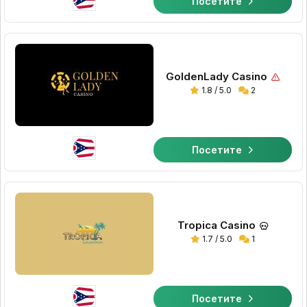
Посетите
GoldenLady Casino
1.8 / 5.0
2
Посетите
Tropica Casino
1.7 / 5.0
1
Посетите