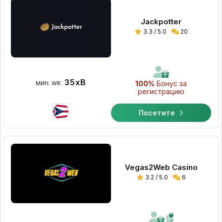
Jackpotter
3.3 / 5.0
20
35xB
100%
Бонус за
МИН. WR:
регистрацию
Посетите
Vegas2Web Casino
3.2 / 5.0
6