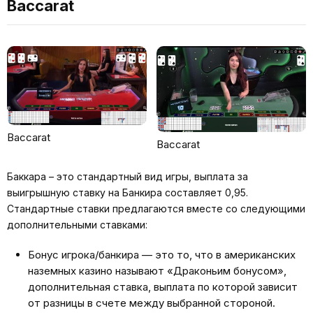
Baccarat
Baccarat
Baccarat
Баккара – это стандартный вид игры, выплата за
выигрышную ставку на Банкира составляет 0,95.
Стандартные ставки предлагаются вместе со следующими
дополнительными ставками:
Бонус игрока/банкира — это то, что в американских
наземных казино называют «Драконьим бонусом»,
дополнительная ставка, выплата по которой зависит
от разницы в счете между выбранной стороной.