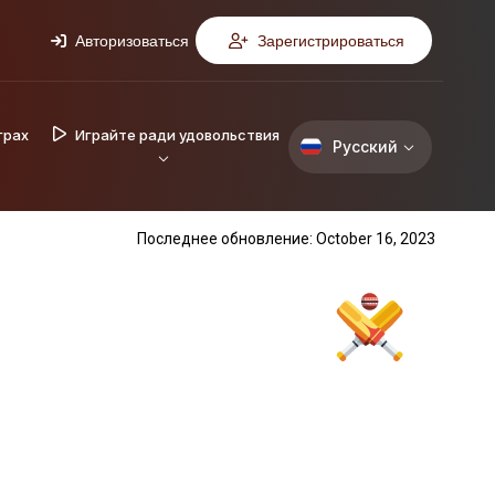
Авторизоваться
Зарегистрироваться
грах
Играйте ради удовольствия
Русский
Последнее обновление: October 16, 2023