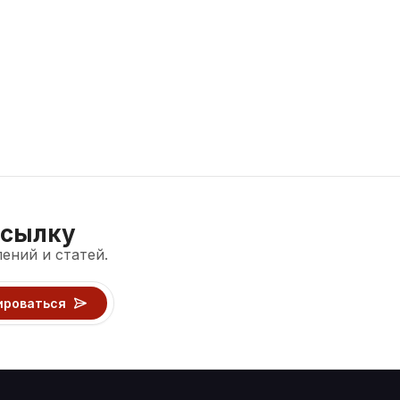
Кат
Коэф
ссылку
Игро
ений и статей.
Инфо
ироваться
Игра
Азар
Спро