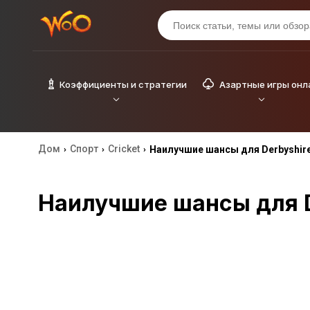
Коэффициенты и стратегии
Азартные игры онл
Дом
Спорт
Cricket
Наилучшие шансы для Derbyshir
›
›
›
Наилучшие шансы для D