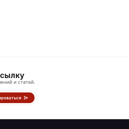
Кат
Коэф
ссылку
Игро
ений и статей.
Инфо
ироваться
Игра
Азар
Спро