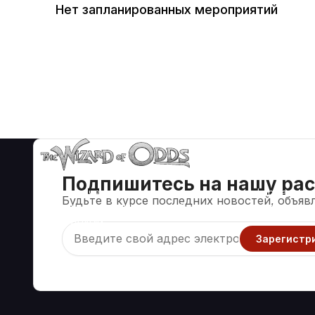
Нет запланированных мероприятий
Подпишитесь на нашу ра
Математически корректные стратегии и информация
Будьте в курсе последних новостей, объявл
для таких азартных игр, как блэкджек, крэпс, рулетка и
сотни других.
Зарегистр