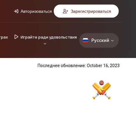
Авторизоваться
Зарегистрироваться
грах
Играйте ради удовольствия
Русский
Последнее обновление: October 16, 2023