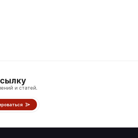
Кат
Коэф
ссылку
Игро
ений и статей.
Инфо
ироваться
Игра
Азар
Спро