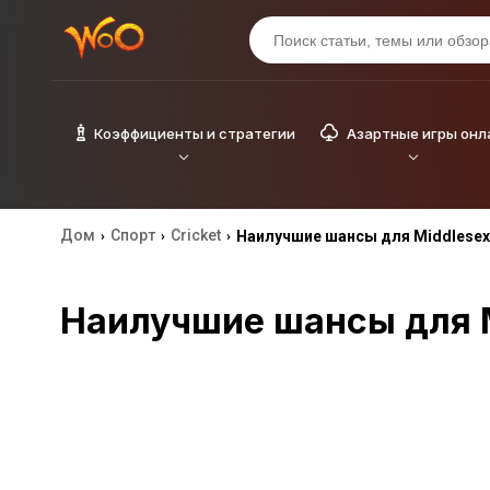
Коэффициенты и стратегии
Азартные игры онл
Дом
Спорт
Cricket
Наилучшие шансы для Middlese
›
›
›
Наилучшие шансы для 