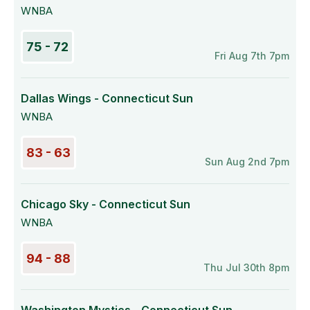
WNBA
75 - 72
Fri Aug 7th 7pm
Dallas Wings - Connecticut Sun
WNBA
83 - 63
Sun Aug 2nd 7pm
Chicago Sky - Connecticut Sun
WNBA
94 - 88
Thu Jul 30th 8pm