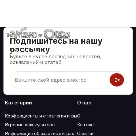
Подпишитесь на нашу
рассылку
Математически корректные стратегии и информация
Будьте в курсе последних новостей,
для таких азартных игр, как блэкджек, крэпс, рулетка и
объявлений и статей.
сотни других.
Категории
О нас
Коэффициенты и стратегии игры
О
Игровые калькуляторы
Контакт
Информация об азартных играх
Ссылки