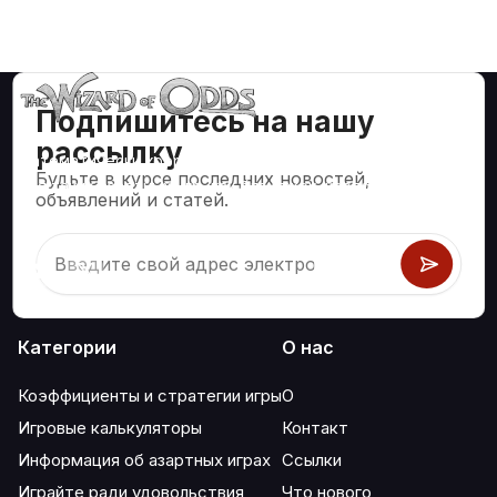
Подпишитесь на нашу
рассылку
Математически корректные стратегии и информация
Будьте в курсе последних новостей,
для таких азартных игр, как блэкджек, крэпс, рулетка и
объявлений и статей.
сотни других.
Категории
О нас
Коэффициенты и стратегии игры
О
Игровые калькуляторы
Контакт
Информация об азартных играх
Ссылки
Играйте ради удовольствия
Что нового