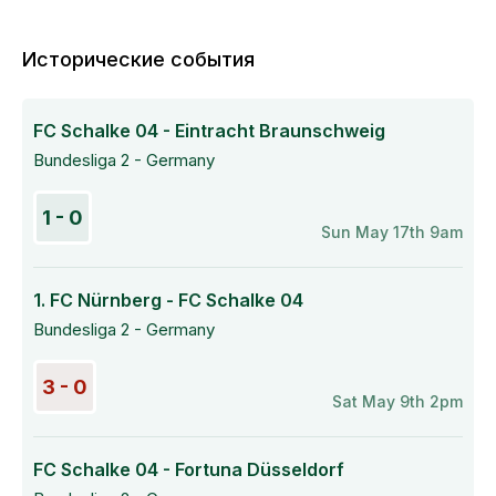
Исторические события
FC Schalke 04 - Eintracht Braunschweig
Bundesliga 2 - Germany
1 - 0
Sun May 17th 9am
1. FC Nürnberg - FC Schalke 04
Bundesliga 2 - Germany
3 - 0
Sat May 9th 2pm
FC Schalke 04 - Fortuna Düsseldorf