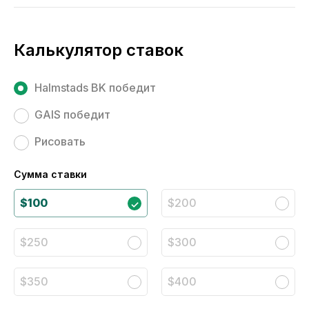
Калькулятор ставок
Halmstads BK победит
GAIS победит
Рисовать
Сумма ставки
$100
$200
$250
$300
$350
$400