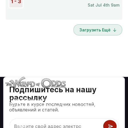
1 - 3
Sat Jul 4th 9am
Загрузить Ещё
Подпишитесь на нашу
рассылку
Математически корректные стратегии и информация
Будьте в курсе последних новостей,
для таких азартных игр, как блэкджек, крэпс, рулетка и
объявлений и статей.
сотни других.