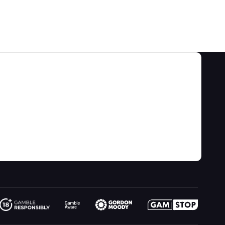
егории
О нас
фициенты и стратегии игры
О
Видео
вые калькуляторы
Контакт
Блог
рмация об азартных играх
Ссылки
Карта сайта
йте ради удовольствия
Что нового
Вымысел
тные игры онлайн
Радио
сите Волшебника