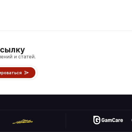
Кат
Коэф
ссылку
Игро
ений и статей.
Инфо
ироваться
Игра
Азар
Спро