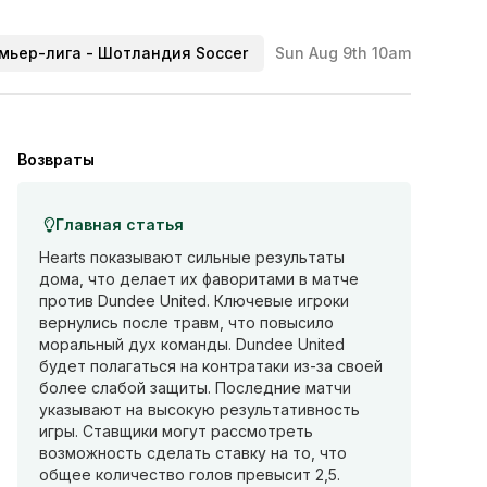
мьер-лига - Шотландия Soccer
Sun Aug 9th 10am
Возвраты
Главная статья
Hearts показывают сильные результаты
дома, что делает их фаворитами в матче
против Dundee United. Ключевые игроки
вернулись после травм, что повысило
моральный дух команды. Dundee United
будет полагаться на контратаки из-за своей
более слабой защиты. Последние матчи
указывают на высокую результативность
игры. Ставщики могут рассмотреть
возможность сделать ставку на то, что
общее количество голов превысит 2,5.