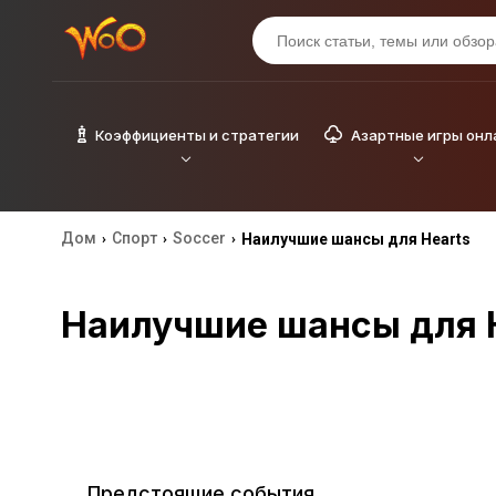
Коэффициенты и стратегии
Азартные игры онл
Дом
Спорт
Soccer
Наилучшие шансы для Hearts
›
›
›
Наилучшие шансы для 
Предстоящие события