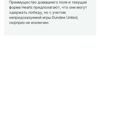
Преимущество домашнего поля и текущая
форма Hearts предполагают, что они могут
одержать победу, но с учетом
непредсказуемой игры Dundee United,
сюрприз не исключен.