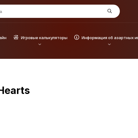
айн
Игровые калькуляторы
Информация об азартных и
Hearts