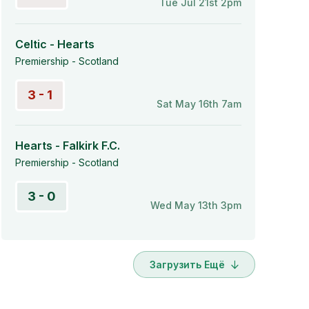
Tue Jul 21st 2pm
Celtic - Hearts
Premiership - Scotland
3 - 1
Sat May 16th 7am
Hearts - Falkirk F.C.
Premiership - Scotland
3 - 0
Wed May 13th 3pm
Загрузить Ещё