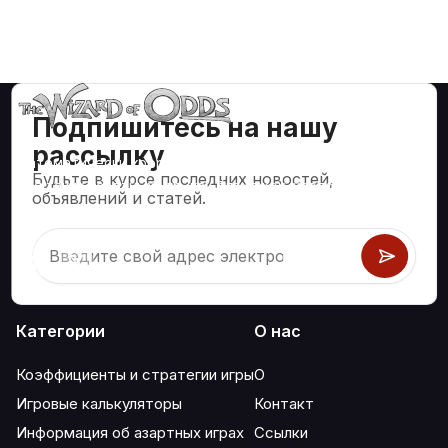
Подпишитесь на нашу
рассылку
Математически корректные стратегии и информация
Будьте в курсе последних новостей,
для таких азартных игр, как блэкджек, крэпс, рулетка и
объявлений и статей.
сотни других.
Категории
О нас
Коэффициенты и стратегии игры
О
Игровые калькуляторы
Контакт
Информация об азартных играх
Ссылки