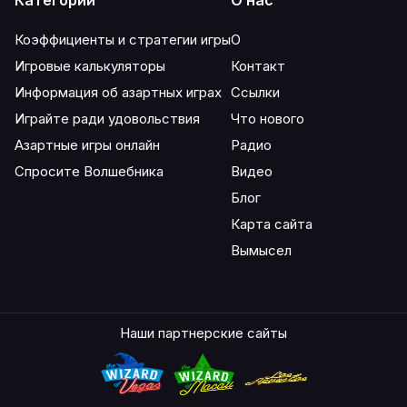
Категории
О нас
Коэффициенты и стратегии игры
О
Игровые калькуляторы
Контакт
Информация об азартных играх
Ссылки
Играйте ради удовольствия
Что нового
Азартные игры онлайн
Радио
Спросите Волшебника
Видео
Блог
Карта сайта
Вымысел
Наши партнерские сайты