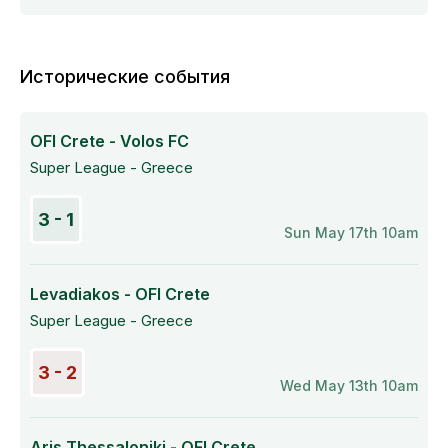
Исторические события
OFI Crete - Volos FC
Super League - Greece
3 - 1
Sun May 17th 10am
Levadiakos - OFI Crete
Super League - Greece
3 - 2
Wed May 13th 10am
Aris Thessaloniki - OFI Crete