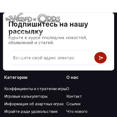
Подпишитесь на нашу
рассылку
Математически корректные стратегии и информация
Будьте в курсе последних новостей,
для таких азартных игр, как блэкджек, крэпс, рулетка и
объявлений и статей.
сотни других.
Категории
О нас
Коэффициенты и стратегии игры
О
Игровые калькуляторы
Контакт
Информация об азартных играх
Ссылки
Играйте ради удовольствия
Что нового