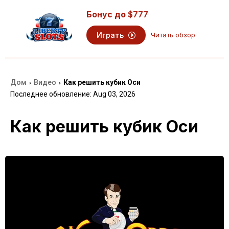
Бонус до
$777
Играть
Читать обзор
Дом
Видео
Как решить кубик Оси
›
›
Последнее обновление: Aug 03, 2026
Как решить кубик Оси