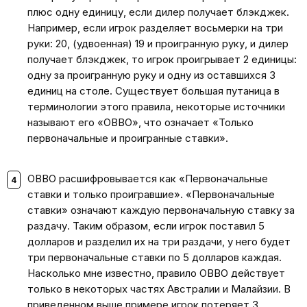
плюс одну единицу, если дилер получает блэкджек.
Например, если игрок разделяет восьмерки на три
руки: 20, (удвоенная) 19 и проигранную руку, и дилер
получает блэкджек, то игрок проигрывает 2 единицы:
одну за проигранную руку и одну из оставшихся 3
единиц на столе. Существует большая путаница в
терминологии этого правила, некоторые источники
называют его «OBBO», что означает «Только
первоначальные и проигранные ставки».
OBBO расшифровывается как «Первоначальные
ставки и только проигравшие». «Первоначальные
ставки» означают каждую первоначальную ставку за
раздачу. Таким образом, если игрок поставил 5
долларов и разделил их на три раздачи, у него будет
три первоначальные ставки по 5 долларов каждая.
Насколько мне известно, правило OBBO действует
только в некоторых частях Австралии и Малайзии. В
приведенном выше примере игрок потеряет 3