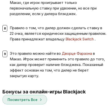
Макао, где игрок проигрывает только
первоначальную ставку при удвоении, но все при
разделении, если у дилера блэкджек.
Правило о том, что дилер должен сделать ставку в
22 очка, является юридически защищенным правилом.
Права принадлежат владельцу
Blackjack Switch
.
Это правило можно найти во
Дворце Фараона
в
Макао. Игрок может применить это правило до того,
как дилер проверит наличие блэкджека. Показанный
эффект основан на том, что дилер не берет
закрытую карту.
Бонусы за онлайн-игры Blackjack
Посмотреть Все