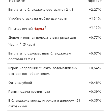
ПРАВИЛО
ЭФФЕКТ
Выплата по блэкджеку составляет 2 к 1.
+2,27%
Утройте ставку на любые две карты
+1,64%
1
+1,46%
Пятикарточный
Чарли
Дополнительная половина выигрыша для
+0,77%
9
Чарли
(5 карт)
Выплата по одномастным блэкджекам
+0,57%
составляет 2 к 1.
Игрок, набравший 21 очко, автоматически
+0,54%
становится победителем.
Однопалубный
+0,48%
Ранняя сдача против туза
+0,39%
В блэкджеке между игроком и дилером (21
+0,35%
очко) ничья.