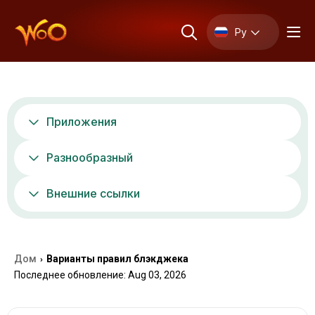
Ру
Приложения
Разнообразный
Внешние ссылки
Дом
Варианты правил блэкджека
›
Последнее обновление: Aug 03, 2026