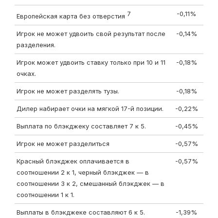
7
-0,11%
Европейская карта без отверстия
Игрок не может удвоить свой результат после
-0,14%
разделения.
Игрок может удвоить ставку только при 10 и 11
-0,18%
очках.
Игрок не может разделять тузы.
-0,18%
Дилер набирает очки на мягкой 17-й позиции.
-0,22%
Выплата по блэкджеку составляет 7 к 5.
-0,45%
Игрок не может разделиться
-0,57%
Красный блэкджек оплачивается в
-0,57%
соотношении 2 к 1, черный блэкджек — в
соотношении 3 к 2, смешанный блэкджек — в
соотношении 1 к 1.
Выплаты в блэкджеке составляют 6 к 5.
-1,39%