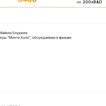
200xB&D
WR:
Майкла Блуджея.
игры "Монти Холл", обсуждаемая в фильме.
Кат
Коэф