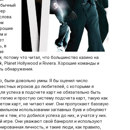
 обычный
лер
слова.
ом
орошие
м и
ет
, в
ая
, потому что читал, что большинство казино на
, Planet Hollywood и Riviera. Хорошие команды и
ть обнаружения.
, были довольно умны. Я бы оценил число
вестных игроков до любителей, с которыми я
для успеха в подсчете карт не обязательно быть
тегию и простую систему подсчета карт, такую как
етом карт, не читают книг. Они пропускают базовую
равильном использовании заглавных букв и обнуляют
к тем, кто добился успеха до них, и учатся у них.
 игре. Они уважают свой банкролл и используют
ированная личность, и такие люди, как правило,