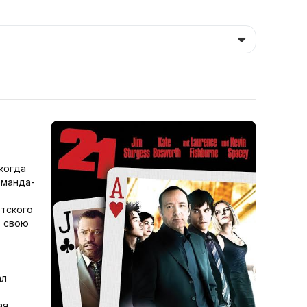
когда
оманда-
тского
в свою
ал
ая