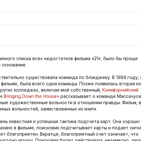
инного списка всех недостатков фильма «21», было бы проще
 основание.
твительно существовала команда по блэкджеку. В 1994 году, 
 фильме, была всего одна команда. Позже появилась вторая к
других колледжах, включая мой собственный,
Калифорнийский
 «
Bringing Down the House»
рассказывает о команде Массачусе
ьные художественные вольности в отношении правды. Фильм, 
ных вольностей, заимствованных из книги.
чень известная и успешная тактика подсчета карт. Она хорошо
казано в фильме, поисковик подсчитывает карты и подает сигн
чет благоприятен. Вкратце, благоприятный счет означает, что
выгодно игроку. Поисковик будет действовать незаметно, дел