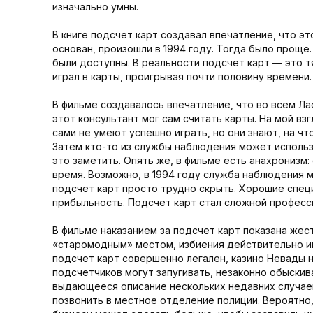
изначально умны.
В книге подсчет карт создавал впечатление, что эт
основан, произошли в 1994 году. Тогда было проще
были доступны. В реальности подсчет карт — это т
играл в карты, проигрывая почти половину времени.
В фильме создавалось впечатление, что во всем Л
этот консультант мог сам считать карты. На мой в
сами не умеют успешно играть, но они знают, на ч
Затем кто-то из службы наблюдения может использ
это заметить. Опять же, в фильме есть анахронизм:
время. Возможно, в 1994 году служба наблюдения ма
подсчет карт просто трудно скрыть. Хорошие специ
прибыльность. Подсчет карт стал сложной професс
В фильме наказанием за подсчет карт показана жест
«старомодным» местом, избиения действительно им
подсчет карт совершенно легален, казино Невады 
подсчетчиков могут запугивать, незаконно обыскив
выдающееся описание нескольких недавних случаев
позвонить в местное отделение полиции. Вероятно,