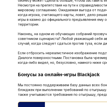
бизнесу может сделать больше, чтобы заставить и
Несмотря на препятствия на пути к справедливост
мировому соглашению. Ожидаемая выгода от подачи
когда игрока, считающего карты, ловят, дело реша
игры в казино до официального предъявления ему о
территории.
Наконец, на одном из обучающих собраний прозвуча
советником сценариста? Любой уважающий себя авт
случай, когда следует сдаться против туза, если ди
Если отбросить нереалистичное изображение подсч
Диалоги поверхностными. Постановка была чрезмерн
когда-либо видел, но, безусловно, намного ниже ср
Бонусы за онлайн-игры Blackjack
Мы постоянно поддерживаем базу данных всех бону
блэкджек при выполнении требований по отыгрышу. 
также учитываются требования по отыгрышу, предла