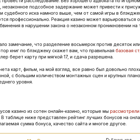
х провести расследование. Без хорошего адвоката по игорном
и, незаконное подсобное задержание может привести к прис
 судебного иска намного выше, чем от самой игры в блэкдже
ется профессионально. Реакция казино может варьироваться от
бвинения в нарушении закона о незаконном проникновении на 
ло замечание, что разделение восьмерок против десяток или
ор книг по блэкджеку скажет вам, что правильная
базовая ст
лер берет карту при мягкой 17, и сдача разрешена.
ета карт, фильм, на мой взгляд, все равно был довольно пло
ой, с большим количеством монтажных сцен и крупных планов
еднего уровня.
сов казино из сотен онлайн-казино, которые мы
рассмотрели
В таблице ниже представлен рейтинг лучших бонусов на онла
гаемая сумма бонуса, качество сайта и многое другое.
Бонус-код