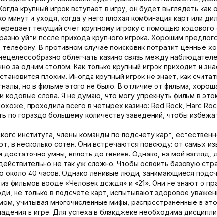
огда крупный игрок вступает в игру, он будет выглядеть как
о минут и уходя, когда у него плохая комбинация карт или ди
передает текущий счет крупному игроку с помощью кодового 
бразно уйти после прихода крупного игрока. Хорошим предлог
у телефону. В противном случае поисковик потратит ценные х
е нецелесообразно облегчать казино связь между наблюдателе
но за одним столом. Как только крупный игрок приходит и зна
становится плохим. Иногда крупный игрок не знает, как считать
алы, но в фильме этого не было. В отличие от фильма, хорош
 кодовые слова. Я не думаю, что могу упрекнуть фильм в этом
похоже, проходила всего в четырех казино: Red Rock, Hard Rock
ь по гораздо большему количеству заведений, чтобы избежа
ого института, члены команды по подсчету карт, естественно
т, в несколько сотен. Они встречаются повсюду: от самых из
 достаточно умны, вплоть до гениев. Однако, на мой взгляд, 
действительно не так уж сложно. Чтобы освоить базовую стра
о около 40 часов. Однако ленивые люди, занимающиеся подсч
 из фильмов вроде «Человек дождя» и «21». Они не знают о п
и, не только в подсчете карт, испытывают здоровое уважение 
мом, учитывая многочисленные мифы, распространенные в этой
падения в игре. Для успеха в блэкджеке необходима дисциплин