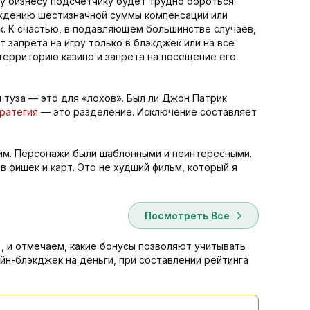
у бизнесу подсчетчику будет трудно бороться.
уждению шестизначной суммы компенсации или
к. К счастью, в подавляющем большинстве случаев,
 запрета на игру только в блэкджек или на все
территорию казино и запрета на посещение его
 туза — это для «лохов». Был ли Джон Патрик
ратегия
— это разделение. Исключение составляет
хим. Персонажи были шаблонными и неинтересными.
 фишек и карт. Это не худший фильм, который я
Посмотреть Все
, и отмечаем, какие бонусы позволяют учитывать
йн-блэкджек на деньги, при составлении рейтинга