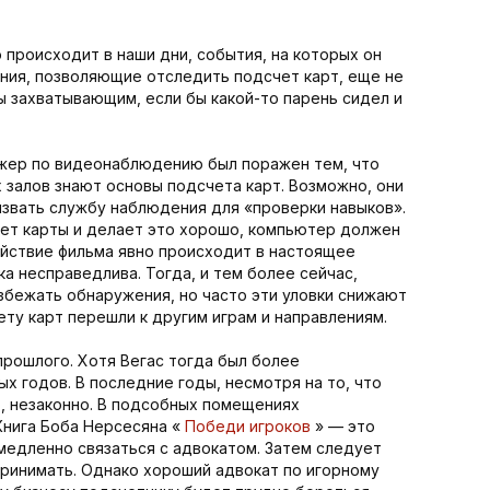
о происходит в наши дни, события, на которых он
ения, позволяющие отследить подсчет карт, еще не
ы захватывающим, если бы какой-то парень сидел и
еджер по видеонаблюдению был поражен тем, что
х залов знают основы подсчета карт. Возможно, они
вызвать службу наблюдения для «проверки навыков».
ает карты и делает это хорошо, компьютер должен
действие фильма явно происходит в настоящее
а несправедлива. Тогда, и тем более сейчас,
збежать обнаружения, но часто эти уловки снижают
ту карт перешли к другим играм и направлениям.
прошлого. Хотя Вегас тогда был более
 годов. В последние годы, несмотря на то, что
, незаконно. В подсобных помещениях
Книга Боба Нерсесяна «
Победи игроков
» — это
медленно связаться с адвокатом. Затем следует
принимать. Однако хороший адвокат по игорному