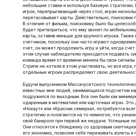
небольшие ставки и используя базовую стратегию. К
игрок, перепрыгивающий через стол, играя нескольк
перетасовывает карты. Действительно, поисковик 
В отличие от фильма, поисковику было бы целесоо
будет притвориться, что ему звонят по мобильном
карты, оставив меньше для крупного игрока. Такж
счетчиком, поскольку они часто играют одновремен
счет, он может продолжить игру и уйти, когда счет 
этом случае наблюдателю приходится подавать сигн
команда время от времени меняла бы свои сигналы и
Стрипе не хотели в этом участвовать, но вся игра, 
отдельные игроки распределяют свою деятельност
Будучи выпускником Массачусетского технологическ
известных мне людей, занимающихся подсчетом кар
подружился по выходным. Все они были как минимум
одаренным в математике или карточных играх. Это 
«Нокаут» или «Красная семерка», потребуется всег
стратегию и полагаются на то немногое, что узнали
свой банкролл при первой же неудаче. Успешные люд
Они относятся к блэкджеку со здоровым скептициз
его экономно, позволяя себе переживать взлеты и 