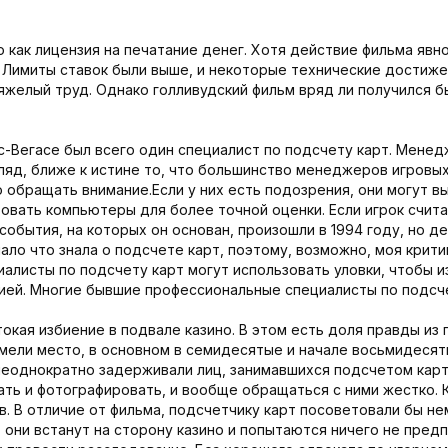
о как лицензия на печатание денег. Хотя действие фильма явн
. Лимиты ставок были выше, и некоторые технические достиж
яжелый труд. Однако голливудский фильм вряд ли получился б
ас-Вегасе был всего один специалист по подсчету карт. Мен
згляд, ближе к истине то, что большинство менеджеров игровы
то обращать внимание.Если у них есть подозрения, они могут 
овать компьютеры для более точной оценки. Если игрок счит
 события, на которых он основан, произошли в 1994 году, но 
ло что знала о подсчете карт, поэтому, возможно, моя критик
алисты по подсчету карт могут использовать уловки, чтобы и
ией. Многие бывшие профессиональные специалисты по подсче
окая избиение в подвале казино. В этом есть доля правды из 
ели место, в основном в семидесятые и начале восьмидесятых
неоднократно задерживали лиц, занимавшихся подсчетом карт
ать и фотографировать, и вообще обращаться с ними жестко. 
. В отличие от фильма, подсчетчику карт посоветовали бы не
 они встанут на сторону казино и попытаются ничего не пред