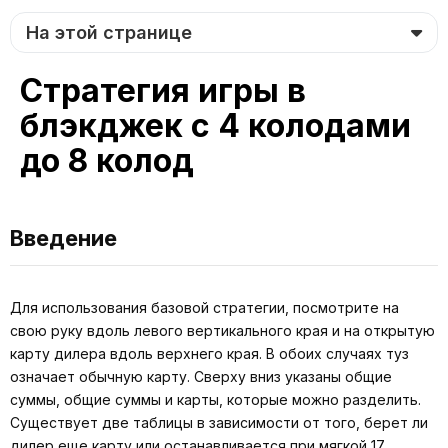
На этой странице
Стратегия игры в
блэкджек с 4 колодами
до 8 колод
Введение
Для использования базовой стратегии, посмотрите на
свою руку вдоль левого вертикального края и на открытую
карту дилера вдоль верхнего края. В обоих случаях туз
означает обычную карту. Сверху вниз указаны общие
суммы, общие суммы и карты, которые можно разделить.
Существует две таблицы в зависимости от того, берет ли
дилер еще карту или останавливается при мягкой 17.