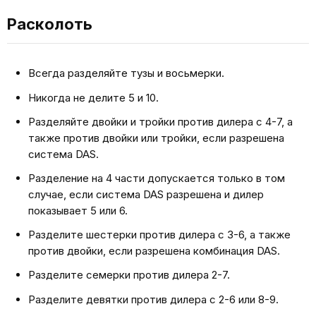
Расколоть
Всегда разделяйте тузы и восьмерки.
Никогда не делите 5 и 10.
Разделяйте двойки и тройки против дилера с 4-7, а
также против двойки или тройки, если разрешена
система DAS.
Разделение на 4 части допускается только в том
случае, если система DAS разрешена и дилер
показывает 5 или 6.
Разделите шестерки против дилера с 3-6, а также
против двойки, если разрешена комбинация DAS.
Разделите семерки против дилера 2-7.
Разделите девятки против дилера с 2-6 или 8-9.