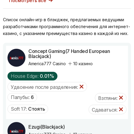
Посмотреть все
Список онлайн-игр в блэкджек, предлагаемых ведущими
разработчиками программного обеспечения для интернет-
казино, с указанием преимущества казино в каждой из них.
Concept Gaming(7 Handed European
Blackjack)
America777 Casino
10 казино
House Edge:
0.01%
Удвоение после разделения:
Палубы:
6
Взгляни:
Soft 17:
Стоять
Сдаваться:
Ezugi(Blackjack)