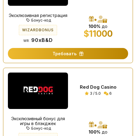
Эксклюзивная регистрация
Бонус-код
100%
до
WIZARDBONUS
$11000
90xB&D
WR:
Требовать
Red Dog Casino
3 / 5.0
6
Эксклюзивный бонус для
игры в блэкджек
Бонус-код
100%
до