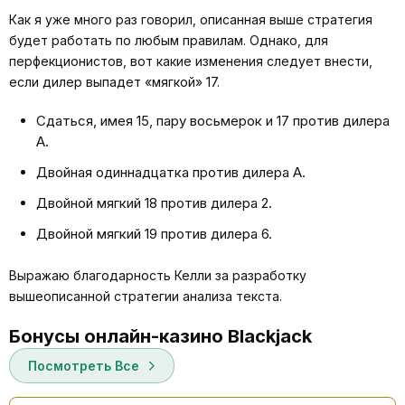
Как я уже много раз говорил, описанная выше стратегия
будет работать по любым правилам. Однако, для
перфекционистов, вот какие изменения следует внести,
если дилер выпадет «мягкой» 17.
Сдаться, имея 15, пару восьмерок и 17 против дилера
А.
Двойная одиннадцатка против дилера А.
Двойной мягкий 18 против дилера 2.
Двойной мягкий 19 против дилера 6.
Выражаю благодарность Келли за разработку
вышеописанной стратегии анализа текста.
Бонусы онлайн-казино Blackjack
Посмотреть Все