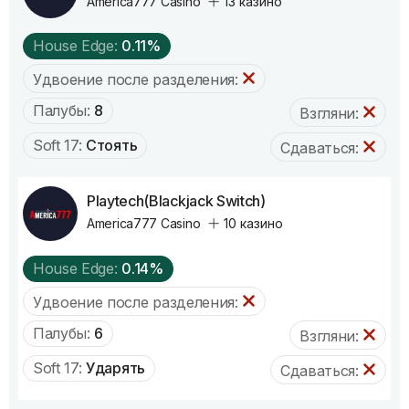
America777 Casino
13 казино
House Edge:
0.11%
Удвоение после разделения:
Палубы:
8
Взгляни:
Soft 17:
Стоять
Сдаваться:
Playtech(Blackjack Switch)
America777 Casino
10 казино
House Edge:
0.14%
Удвоение после разделения:
Палубы:
6
Взгляни:
Soft 17:
Ударять
Сдаваться: