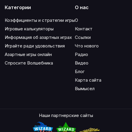
Категории
О нас
Коэффициенты и стратегии игры
О
Игровые калькуляторы
Контакт
Информация об азартных играх
Ссылки
Играйте ради удовольствия
Что нового
Азартные игры онлайн
Радио
Спросите Волшебника
Видео
Блог
Карта сайта
Вымысел
Наши партнерские сайты