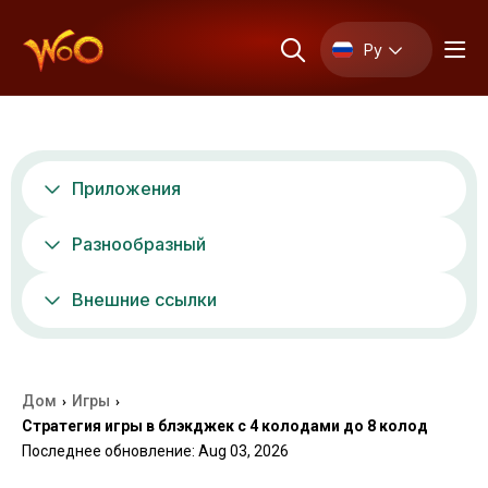
Ру
Приложения
Разнообразный
Внешние ссылки
Дом
Игры
›
›
Стратегия игры в блэкджек с 4 колодами до 8 колод
Последнее обновление: Aug 03, 2026